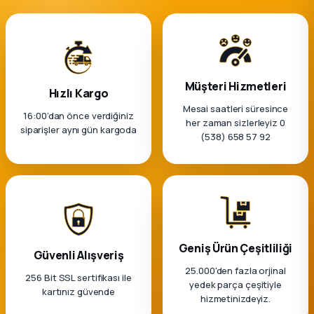
k Parça
rça
 Parça
Müşteri Hizmetleri
Hızlı Kargo
Mesai saatleri süresince
16:00’dan önce verdiğiniz
her zaman sizlerleyiz 0
siparişler aynı gün kargoda
(538) 658 57 92
Geniş Ürün Çeşitliliği
Güvenli Alışveriş
25.000'den fazla orjinal
256 Bit SSL sertifikası ile
yedek parça çeşitiyle
kartınız güvende
hizmetinizdeyiz.