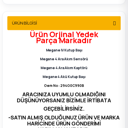
2012 Sedan
 Parça
ÜRÜN BİLGİSİ
Ürün
Orjinal Yedek
 Parça
Parça
Markadır
ça
Megane IV Kutup Başı
Megane 4 Ara Akım Sensörü
dek Parça
Megane 4 Ara Akım Kaptörü
Megane 4 Akü Kutup Başı
rça
Oem No : 294G0C990B
ARACINIZA UYUMLU OLMADIĞINI
edek Parça
DÜŞÜNÜYORSANIZ BİZİMLE İRTİBATA
GEÇEBİLİRSİNİZ.
rça
-SATIN ALMIŞ OLDUĞUNUZ ÜRÜN VE MARKA
HARİCİNDE ÜRÜN GÖNDERİMİ
rça