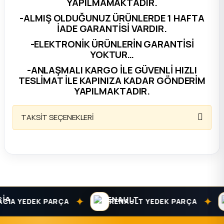
YAPILMAMAKTADIR.
-ALMIŞ OLDUĞUNUZ ÜRÜNLERDE 1 HAFTA
ça
İADE GARANTİSİ VARDIR.
-ELEKTRONİK ÜRÜNLERİN GARANTİSİ
ça
YOKTUR…
-ANLAŞMALI KARGO İLE GÜVENLİ HIZLI
k Parça
TESLİMAT İLE KAPINIZA KADAR GÖNDERİM
YAPILMAKTADIR.
 Parça
TAKSİT SEÇENEKLERİ
 Parça
ek Parça
 Parça
✦
✦
 Parça
IA YEDEK PARÇA
RENAULT YEDEK PARÇA