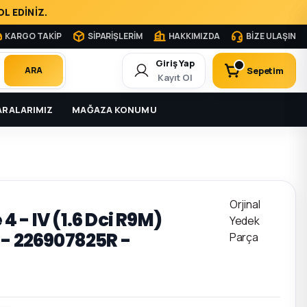
L EDİNİZ.
KARGO TAKİP
SİPARİŞLERİM
HAKKIMIZDA
BİZE ULAŞIN
Giriş Yap
Sepetim
ARA
Kayıt Ol
RALARIMIZ
MAĞAZA KONUMU
Orjinal
 - IV (1.6 Dci R9M)
Yedek
 - 226907825R -
Parça