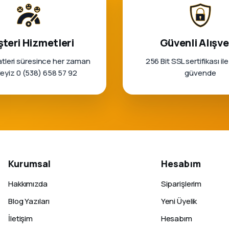
teri Hizmetleri
Güvenli Alışve
tleri süresince her zaman
256 Bit SSL sertifikası ile
rleyiz 0 (538) 658 57 92
güvende
Kurumsal
Hesabım
Hakkımızda
Siparişlerim
Blog Yazıları
Yeni Üyelik
İletişim
Hesabım