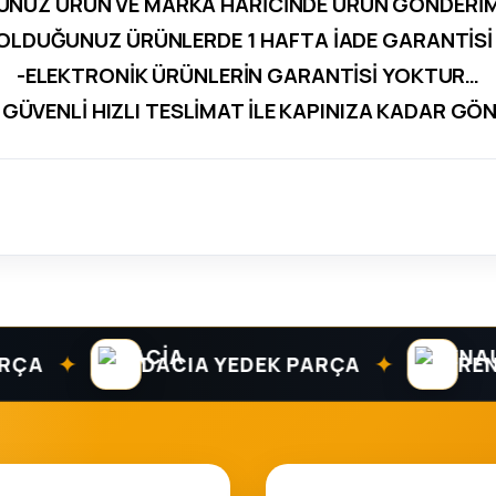
UNUZ ÜRÜN VE MARKA HARİCİNDE ÜRÜN GÖNDERİ
 OLDUĞUNUZ ÜRÜNLERDE 1 HAFTA İADE GARANTİSİ 
-ELEKTRONİK ÜRÜNLERİN GARANTİSİ YOKTUR…
 GÜVENLİ HIZLI TESLİMAT İLE KAPINIZA KADAR GÖ
✦
✦
A
DACIA YEDEK PARÇA
RENAU