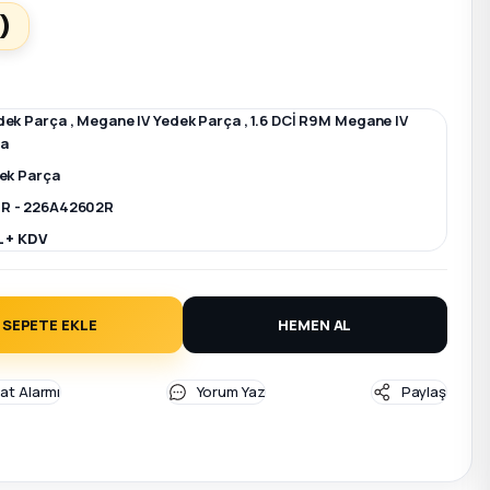
)
dek Parça
,
Megane IV Yedek Parça
,
1.6 DCİ R9M Megane IV
ça
dek Parça
R - 226A42602R
L + KDV
SEPETE EKLE
HEMEN AL
yat Alarmı
Yorum Yaz
Paylaş