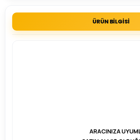
ÜRÜN BİLGİSİ
ARACINIZA UYUML