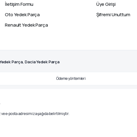
İletişim Formu
Üye Girişi
Oto Yedek Parça
Şifremi Unuttum
Renault Yedek Parça
 Yedek Parça, Dacia Yedek Parça
.
ve e-posta adresimiz aşağıda belirtilmiştir.