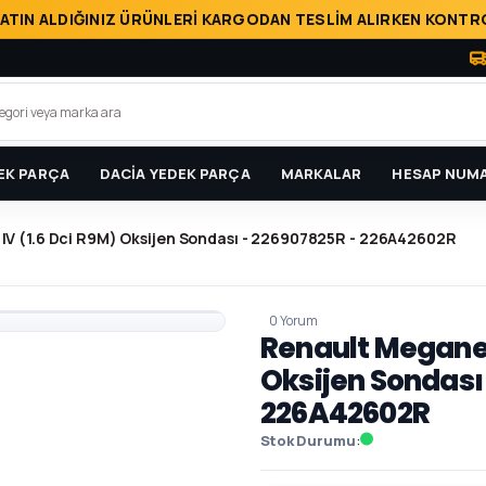
ATIN ALDIĞINIZ ÜRÜNLERİ KARGODAN TESLİM ALIRKEN KONTRO
EK PARÇA
DACİA YEDEK PARÇA
MARKALAR
HESAP NUMA
 IV (1.6 Dci R9M) Oksijen Sondası - 226907825R - 226A42602R
0 Yorum
Renault Megane 4
Oksijen Sondası
226A42602R
Stok Durumu