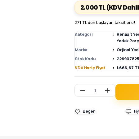
2.000 TL
(KDV Dahil
271 TL den başlayan taksitlerle!
Kategori
Renault Ye
Yedek Par
Marka
Orjinal Ye
Stok Kodu
226907825
KDV Hariç Fiyat
1.666,67 T
Fi