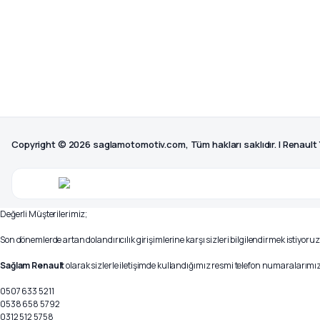
Copyright © 2026 saglamotomotiv.com, Tüm hakları saklıdır. | Renault
Değerli Müşterilerimiz;
Son dönemlerde artan dolandırıcılık girişimlerine karşı sizleri bilgilendirmek istiyoruz
Sağlam Renault
olarak sizlerle iletişimde kullandığımız resmi telefon numaralarımız 
0507 633 5211
0538 658 5792
0312 512 5758