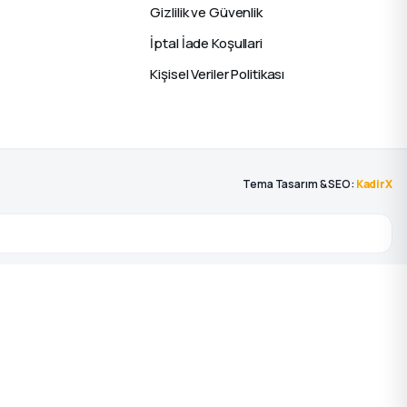
Gizlilik ve Güvenlik
İptal İade Koşullari
Kişisel Veriler Politikası
Tema Tasarım & SEO:
KadirX