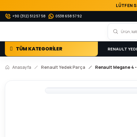
LÜTFEN S
+90 (312) 512 57 58
0538 658 57 92
TÜM KATEGORİLER
RENAULT YED
Anasayfa
Renault Yedek Parça
Renault Megane 4 -