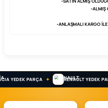
-SATIN ALMIŞ OLDUĞ
-ALMIŞ
-ANLAŞMALI KARGO İLE
✦
A YEDEK PARÇA
RENAULT YEDEK PARÇ