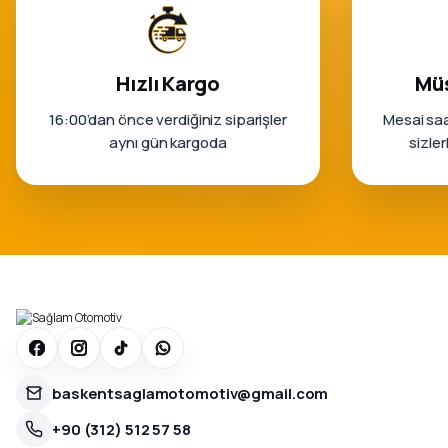
Hızlı Kargo
Müş
16:00’dan önce verdiğiniz siparişler
Mesai saa
aynı gün kargoda
sizle
baskentsaglamotomotiv@gmail.com
+90 (312) 512 57 58