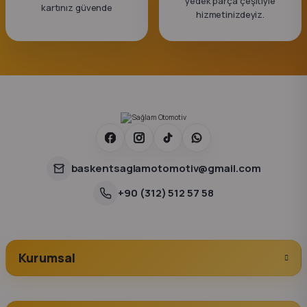
yedek parça çeşitiyle
kartınız güvende
hizmetinizdeyiz.
baskentsaglamotomotiv@gmail.com
+90 (312) 512 57 58
Kurumsal