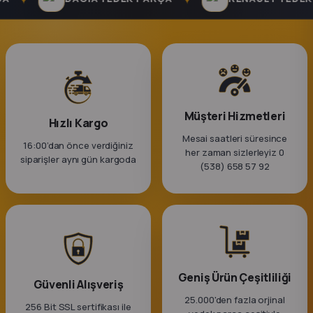
k Parça
rça
 Parça
Müşteri Hizmetleri
Hızlı Kargo
Mesai saatleri süresince
16:00’dan önce verdiğiniz
her zaman sizlerleyiz 0
siparişler aynı gün kargoda
(538) 658 57 92
Geniş Ürün Çeşitliliği
Güvenli Alışveriş
25.000'den fazla orjinal
256 Bit SSL sertifikası ile