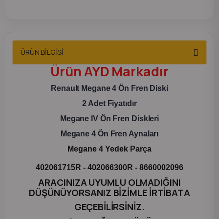
2012 Sedan
 Parça
ÜRÜN BİLGİSİ
 Parça
Ürün
AYD
Markadır
ça
Renault Megane 4 Ön Fren Diski
2 Adet Fiyatıdır
dek Parça
Megane IV Ön Fren Diskleri
Megane 4 Ön Fren Aynaları
rça
Megane 4 Yedek Parça
edek Parça
402061715R - 402066300R - 8660002096
ARACINIZA UYUMLU OLMADIĞINI
rça
DÜŞÜNÜYORSANIZ BİZİMLE İRTİBATA
GEÇEBİLİRSİNİZ.
rça