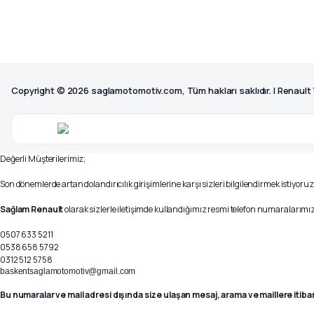
Copyright © 2026 saglamotomotiv.com, Tüm hakları saklıdır. | Renault
Değerli Müşterilerimiz;
Son dönemlerde artan dolandırıcılık girişimlerine karşı sizleri bilgilendirmek istiyoruz
Sağlam Renault
olarak sizlerle iletişimde kullandığımız resmi telefon numaralarımız 
0507 633 5211
0538 658 5792
0312 512 5758
baskentsaglamotomotiv@gmail.com
Bu numaralar ve mail adresi dışında size ulaşan mesaj, arama ve maillere itiba