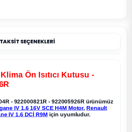
TAKSİT SEÇENEKLERİ
Klima Ön Isıtıcı Kutusu -
26R
000004R - 922000821R - 922005926R ürünümüz
gane IV 1.6 16V SCE H4M Motor
,
Renault
ne IV 1.6 DCİ R9M
için uyumludur.