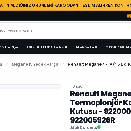
ATIN ALDIĞINIZ ÜRÜNLERİ KARGODAN TESLİM ALIRKEN KONTRO
EK PARÇA
DACİA YEDEK PARÇA
MARKALAR
HESAP NUMA
a
Megane IV Yedek Parça
Renault Megane 4 - IV (1.5 Dci
0 Yorum
Renault Megane 4
Termoplonjör Kal
Kutusu - 922000
922005926R
Stok Durumu