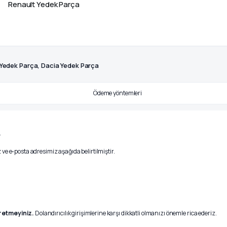
Renault Yedek Parça
 Yedek Parça, Dacia Yedek Parça
.
ve e-posta adresimiz aşağıda belirtilmiştir.
r etmeyiniz.
Dolandırıcılık girişimlerine karşı dikkatli olmanızı önemle rica ederiz.