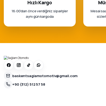
Hızlı Kargo
Müş
16:00’dan önce verdiğiniz siparişler
Mesai saa
aynı gün kargoda
sizle
baskentsaglamotomotiv@gmail.com
+90 (312) 512 57 58