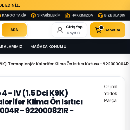
L EDİNİZ.
KARGO TAKİP
SİPARİŞLERİM
HAKKIMIZDA
BİZE ULAŞIN
Giriş Yap
Sepetim
ARA
Kayıt Ol
RALARIMIZ
MAĞAZA KONUMU
 K9K) Termoplonjör Kalorifer Klima Ön Isıtıcı Kutusu - 92200000
Orjinal
 - IV (1.5 Dci K9K)
Yedek
orifer Klima Ön Isıtıcı
Parça
004R - 922000821R -