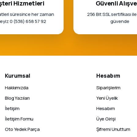
teri Hizmetleri
Güvenli Alışve
tleri süresince her zaman
256 Bit SSL sertifikası ile
rleyiz 0 (538) 658 57 92
güvende
Kurumsal
Hesabım
Hakkımızda
Siparişlerim
Blog Yazıları
Yeni Üyelik
İletişim
Hesabım
İletişim Formu
Üye Girişi
Oto Yedek Parça
Şifremi Unuttum