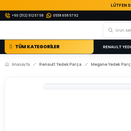
LÜTFEN S
+90 (312) 512 57 58
0538 658 57 92
TÜM KATEGORİLER
RENAULT YED
Anasayfa
Renault Yedek Parça
Megane Yedek Parç