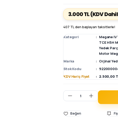
3.000 TL
(KDV Dahil
407 TL den başlayan taksitlerle!
Kategori
Megane IV 
TCE H5H M
Yedek Par
Motor Mega
Marka
Orjinal Ye
Stok Kodu
922000004
KDV Hariç Fiyat
2.500,00 T
Fi