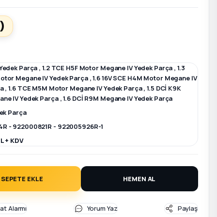
)
Yedek Parça
,
1.2 TCE H5F Motor Megane IV Yedek Parça
,
1.3
otor Megane IV Yedek Parça
,
1.6 16V SCE H4M Motor Megane IV
ça
,
1.6 TCE M5M Motor Megane IV Yedek Parça
,
1.5 DCİ K9K
ne IV Yedek Parça
,
1.6 DCİ R9M Megane IV Yedek Parça
dek Parça
R - 922000821R - 922005926R-1
L + KDV
SEPETE EKLE
HEMEN AL
yat Alarmı
Yorum Yaz
Paylaş