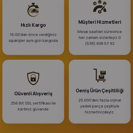
k Parça
rça
Müşteri Hizmetleri
Hızlı Kargo
Mesai saatleri süresince
 Parça
16:00’dan önce verdiğiniz
her zaman sizlerleyiz 0
siparişler aynı gün kargoda
(538) 658 57 92
Geniş Ürün Çeşitliliği
Güvenli Alışveriş
25.000'den fazla orjinal
256 Bit SSL sertifikası ile
yedek parça çeşitiyle
kartınız güvende
hizmetinizdeyiz.