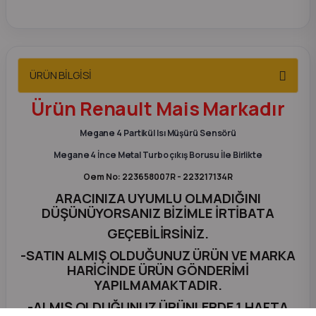
2012 Sedan
 Parça
ÜRÜN BİLGİSİ
 Parça
Ürün Renault Mais Markadır
ça
Megane 4 Partikül Isı Müşürü Sensörü
Megane 4 İnce Metal Turbo çıkış Borusu İle Birlikte
dek Parça
Oem No: 223658007R - 223217134R
ARACINIZA UYUMLU OLMADIĞINI
rça
DÜŞÜNÜYORSANIZ BİZİMLE İRTİBATA
GEÇEBİLİRSİNİZ.
edek Parça
-SATIN ALMIŞ OLDUĞUNUZ ÜRÜN VE MARKA
HARİCİNDE ÜRÜN GÖNDERİMİ
rça
YAPILMAMAKTADIR.
-ALMIŞ OLDUĞUNUZ ÜRÜNLERDE 1 HAFTA
rça