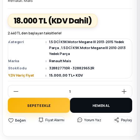
Renault Mais
k Parça
k Parça
Megane E-TECH Yedek Parça
18.000 TL
(KDV Dahil)
 Parça
2.440 TL den başlayan taksitlerle!
Kategori
1.5 DCİ K9K Motor Megane III 2013-2015 Yedek
k Parça
Parça
,
1.5 DCİ K9K Motor Megane III 2010-2013
Yedek Parça
Marka
Renault Mais
 Parça
Stok Kodu
328827710R - 328829652R
KDV Hariç Fiyat
15.000,00 TL + KDV
 Parça
ek Parça
SEPETE EKLE
HEMEN AL
 Parça
Fiyat Alarmı
Yorum Yaz
Paylaş
k Parça