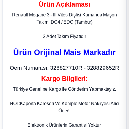
Ürün Açıklaması
ça
Renault Megane 3 - III Vites Dişlisi Kumanda Maşon
Takımı DC4 / EDC (Tambur)
ça
2 Adet Takım Fiyatıdır
k Parça
Ürün Orijinal Mais Markadır
 Parça
Oem Numarası: 328827710R - 328829652R
 Parça
Kargo Bilgileri:
ek Parça
Türkiye Geneline Kargo ile Gönderim Yapmaktayız.
 Parça
NOT:Kaporta Karoseri Ve Komple Motor Nakliyesi Alıcı
Öder!!
 Parça
Elektronik Ürünlerin Garantisi Yoktur.