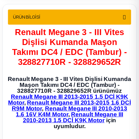
2012 Sedan
ÜRÜN BİLGİSİ
 Parça
Renault Megane 3 - III Vites
 Parça
Dişlisi Kumanda Maşon
Takımı DC4 / EDC (Tambur) -
ça
328827710R - 328829652R
dek Parça
Renault Megane 3 - III Vites Dişlisi Kumanda
Maşon Takımı DC4 / EDC (Tambur) -
rça
328827710R - 328829652R ürünümüz
Renault Megane III 2013-2015 1.5 DCİ K9K
Motor
,
Renault Megane III 2013-2015 1.6 DCİ
edek Parça
R9M Motor
,
Renault Megane III 2010-2013
1.6 16V K4M Motor
,
Renault Megane III
rça
2010-2013 1.5 DCİ K9K Motor
için
uyumludur.
rça