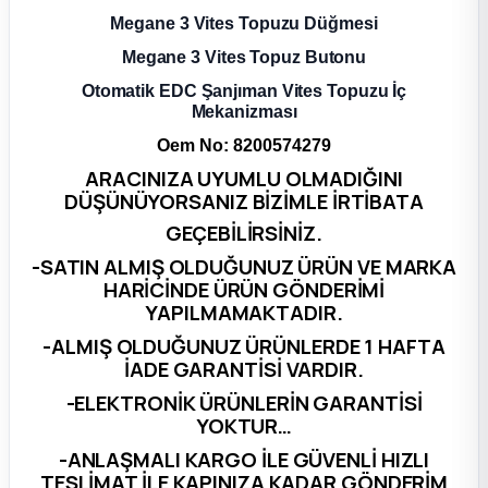
Megane 3
Vites Topuzu Düğmesi
ça
Megane 3
Vites Topuz Butonu
Otomatik EDC Şanjıman Vites Topuzu İç
ça
Mekanizması
Oem No: 8200574279
k Parça
ARACINIZA UYUMLU OLMADIĞINI
DÜŞÜNÜYORSANIZ BİZİMLE İRTİBATA
 Parça
GEÇEBİLİRSİNİZ.
-SATIN ALMIŞ OLDUĞUNUZ ÜRÜN VE MARKA
 Parça
HARİCİNDE ÜRÜN GÖNDERİMİ
YAPILMAMAKTADIR.
ek Parça
-ALMIŞ OLDUĞUNUZ ÜRÜNLERDE 1 HAFTA
İADE GARANTİSİ VARDIR.
 Parça
-ELEKTRONİK ÜRÜNLERİN GARANTİSİ
YOKTUR…
 Parça
-ANLAŞMALI KARGO İLE GÜVENLİ HIZLI
TESLİMAT İLE KAPINIZA KADAR GÖNDERİM