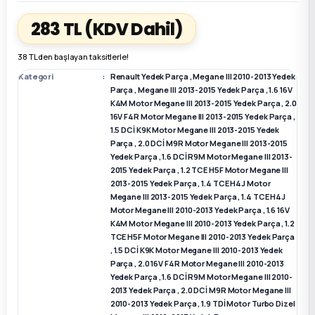
283 TL
(KDV Dahil)
k Parça
k Parça
Megane E-TECH Yedek Parça
38 TL den başlayan taksitlerle!
 Parça
Kategori
Renault Yedek Parça
,
Megane III 2010-2013 Yedek
Parça
,
Megane III 2013-2015 Yedek Parça
,
1.6 16V
K4M Motor Megane III 2013-2015 Yedek Parça
,
2.0
k Parça
16V F4R Motor Megane III 2013-2015 Yedek Parça
,
1.5 DCİ K9K Motor Megane III 2013-2015 Yedek
 Parça
Parça
,
2.0 DCİ M9R Motor Megane III 2013-2015
Yedek Parça
,
1.6 DCİ R9M Motor Megane III 2013-
2015 Yedek Parça
,
1.2 TCE H5F Motor Megane III
 Parça
2013-2015 Yedek Parça
,
1.4 TCE H4J Motor
Megane III 2013-2015 Yedek Parça
,
1.4 TCE H4J
Motor Megane III 2010-2013 Yedek Parça
,
1.6 16V
ek Parça
K4M Motor Megane III 2010-2013 Yedek Parça
,
1.2
TCE H5F Motor Megane III 2010-2013 Yedek Parça
,
1.5 DCİ K9K Motor Megane III 2010-2013 Yedek
 Parça
Parça
,
2.0 16V F4R Motor Megane III 2010-2013
Yedek Parça
,
1.6 DCİ R9M Motor Megane III 2010-
k Parça
2013 Yedek Parça
,
2.0 DCİ M9R Motor Megane III
2010-2013 Yedek Parça
,
1.9 TDİ Motor Turbo Dizel