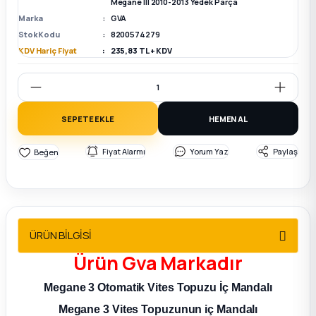
Megane III 2010-2013 Yedek Parça
2012 Sedan
Marka
GVA
Stok Kodu
8200574279
 Parça
KDV Hariç Fiyat
235,83 TL + KDV
 Parça
SEPETE EKLE
HEMEN AL
ça
Fiyat Alarmı
Yorum Yaz
Paylaş
dek Parça
rça
edek Parça
ÜRÜN BİLGİSİ
Ürün
Gva
Markadır
rça
Megane 3 Otomatik Vites Topuzu İç Mandalı
rça
Megane 3
Vites Topuzunun iç Mandalı