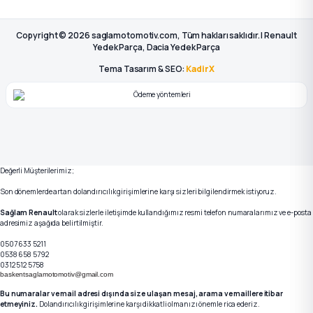
Copyright © 2026 saglamotomotiv.com, Tüm hakları saklıdır. | Renault
Yedek Parça, Dacia Yedek Parça
Tema Tasarım & SEO:
KadirX
Değerli Müşterilerimiz;
Son dönemlerde artan dolandırıcılık girişimlerine karşı sizleri bilgilendirmek istiyoruz.
Sağlam Renault
olarak sizlerle iletişimde kullandığımız resmi telefon numaralarımız ve e-posta
adresimiz aşağıda belirtilmiştir.
0507 633 5211
0538 658 5792
0312 512 5758
baskentsaglamotomotiv@gmail.com
Bu numaralar ve mail adresi dışında size ulaşan mesaj, arama ve maillere itibar
etmeyiniz.
Dolandırıcılık girişimlerine karşı dikkatli olmanızı önemle rica ederiz.