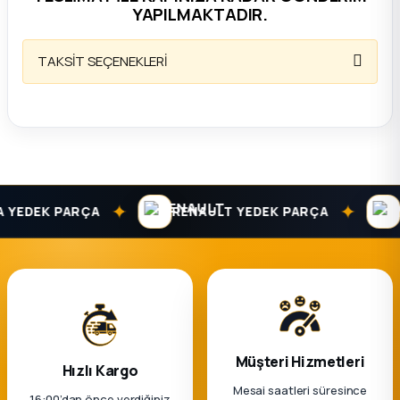
k Parça
YAPILMAKTADIR.
rça
TAKSİT SEÇENEKLERİ
 Parça
✦
✦
YEDEK PARÇA
RENAULT YEDEK PARÇA
D
Müşteri Hizmetleri
Hızlı Kargo
Mesai saatleri süresince
16:00’dan önce verdiğiniz