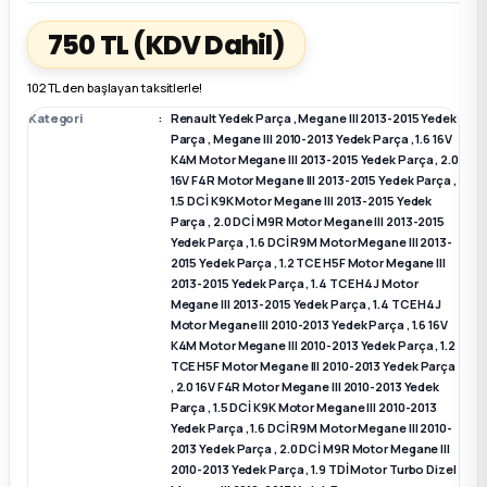
750 TL
(KDV Dahil)
k Parça
k Parça
Megane E-TECH Yedek Parça
102 TL den başlayan taksitlerle!
 Parça
Kategori
Renault Yedek Parça
,
Megane III 2013-2015 Yedek
Parça
,
Megane III 2010-2013 Yedek Parça
,
1.6 16V
K4M Motor Megane III 2013-2015 Yedek Parça
,
2.0
k Parça
16V F4R Motor Megane III 2013-2015 Yedek Parça
,
1.5 DCİ K9K Motor Megane III 2013-2015 Yedek
 Parça
Parça
,
2.0 DCİ M9R Motor Megane III 2013-2015
Yedek Parça
,
1.6 DCİ R9M Motor Megane III 2013-
2015 Yedek Parça
,
1.2 TCE H5F Motor Megane III
 Parça
2013-2015 Yedek Parça
,
1.4 TCE H4J Motor
Megane III 2013-2015 Yedek Parça
,
1.4 TCE H4J
Motor Megane III 2010-2013 Yedek Parça
,
1.6 16V
ek Parça
K4M Motor Megane III 2010-2013 Yedek Parça
,
1.2
TCE H5F Motor Megane III 2010-2013 Yedek Parça
,
2.0 16V F4R Motor Megane III 2010-2013 Yedek
 Parça
Parça
,
1.5 DCİ K9K Motor Megane III 2010-2013
Yedek Parça
,
1.6 DCİ R9M Motor Megane III 2010-
k Parça
2013 Yedek Parça
,
2.0 DCİ M9R Motor Megane III
2010-2013 Yedek Parça
,
1.9 TDİ Motor Turbo Dizel