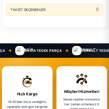
k Parça
TAKSİT SEÇENEKLERİ
rça
 Parça
✦
✦
A
DACIA YEDEK PARÇA
RENAULT YEDEK 
Müşteri Hizmetleri
Hızlı Kargo
Mesai saatleri süresince
16:00’dan önce verdiğiniz
her zaman sizlerleyiz 0
siparişler aynı gün kargoda
(538) 658 57 92