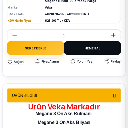
Megane III 2010-2013 Yedek Parça
2012 Sedan
Marka
Veka
Stok Kodu
402107049R - 402108022R-1
 Parça
KDV Hariç Fiyat
625,00 TL + KDV
 Parça
SEPETE EKLE
HEMEN AL
ça
Fiyat Alarmı
Yorum Yaz
Paylaş
dek Parça
rça
edek Parça
ÜRÜN BİLGİSİ
Ürün
Veka
Markadır
rça
Megane 3 Ön Aks Rulmanı
Megane 3 Ön Aks Bilyası
rça