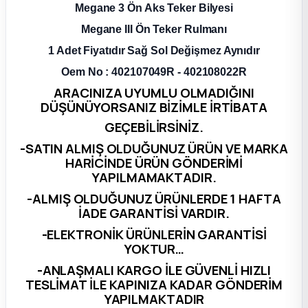
Megane 3 Ön Aks Teker Bilyesi
ça
Megane III Ön Teker Rulmanı
1 Adet Fiyatıdır Sağ Sol Değişmez Aynıdır
ça
Oem No : 402107049R - 402108022R
ARACINIZA UYUMLU OLMADIĞINI
k Parça
DÜŞÜNÜYORSANIZ BİZİMLE İRTİBATA
GEÇEBİLİRSİNİZ.
 Parça
-SATIN ALMIŞ OLDUĞUNUZ ÜRÜN VE MARKA
HARİCİNDE ÜRÜN GÖNDERİMİ
 Parça
YAPILMAMAKTADIR.
-ALMIŞ OLDUĞUNUZ ÜRÜNLERDE 1 HAFTA
ek Parça
İADE GARANTİSİ VARDIR.
-ELEKTRONİK ÜRÜNLERİN GARANTİSİ
 Parça
YOKTUR…
-ANLAŞMALI KARGO İLE GÜVENLİ HIZLI
 Parça
TESLİMAT İLE KAPINIZA KADAR GÖNDERİM
YAPILMAKTADIR