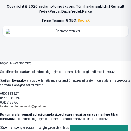
Copyright © 2026 saglamotomotiv.com, Tüm hakları saklıdır. | Renault
Yedek Parça, Dacia Yedek Parça
Tema Tasarım & SEO:
KadirX
Değerli Müşterilerimiz;
Son dönemlerde artan dolandırıcılık girişimlerine karşı sizleri bilgilendirmek istiyoruz.
Sağlam Renault
olarak sizlerle iletişimde kullandığımız resmi telefon numaralarımız ve e-posta
adresimiz aşağıda belirtilmiştir.
0507 633 5211
0538 658 5792
0312 512 5758
baskentsaglamotomotiv@gmail.com
Bu numaralar ve mail adresi dışında size ulaşan mesaj, arama ve maillere itibar
etmeyiniz.
Dolandırıcılık girişimlerine karşı dikkatli olmanızı önemle rica ederiz.
Güvenli alışveriş ve sorularınız için yukarıdaki iletişim kanallarımızdan bizlere ulaşabilirsiniz.