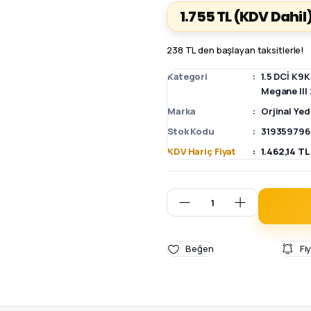
1.755 TL
(KDV Dahil
238 TL den başlayan taksitlerle!
Kategori
1.5 DCİ K9
Megane III
Marka
Orjinal Ye
Stok Kodu
319359796
KDV Hariç Fiyat
1.462,14 TL
Fi