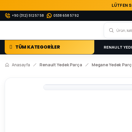
LÜTFEN S
+90 (312) 512 57 58
0538 658 57 92
TÜM KATEGORİLER
RENAULT YED
Anasayfa
Renault Yedek Parça
Megane Yedek Parç