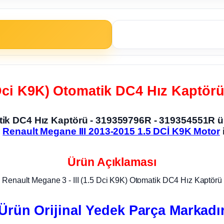
5 Dci K9K) Otomatik DC4 Hız Kaptör
matik DC4 Hız Kaptörü - 319359796R - 319354551R
,
Renault Megane III 2013-2015 1.5 DCİ K9K Motor
Ürün Açıklaması
Renault Megane 3 - III (1.5 Dci K9K) Otomatik DC4 Hız Kaptörü
Ürün Orijinal Yedek Parça Markadı