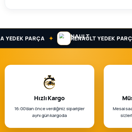
✦
✦
DEK PARÇA
RENAULT YEDEK PARÇA
Hızlı Kargo
Müş
16:00’dan önce verdiğiniz siparişler
Mesai saa
aynı gün kargoda
sizle