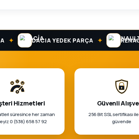
✦
DACIA YEDEK PARÇA
RENAULT 
teri Hizmetleri
Güvenli Alışve
tleri süresince her zaman
256 Bit SSL sertifikası ile
rleyiz 0 (538) 658 57 92
güvende