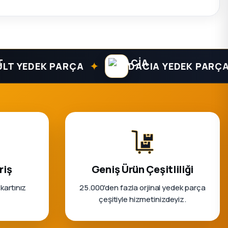
✦
✦
YEDEK PARÇA
DACIA YEDEK PARÇA
riş
Geniş Ürün Çeşitliliği
 kartınız
25.000'den fazla orjinal yedek parça
çeşitiyle hizmetinizdeyiz.