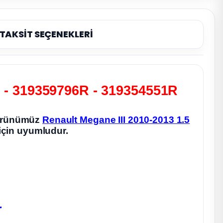
TAKSİT SEÇENEKLERİ
ü - 319359796R - 319354551R
 ürünümüz
Renault Megane III 2010-2013 1.5
için uyumludur.
r