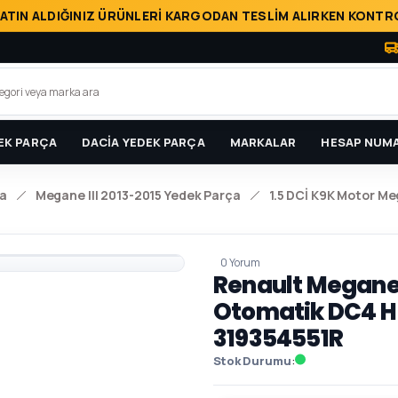
ATIN ALDIĞINIZ ÜRÜNLERİ KARGODAN TESLİM ALIRKEN KONTRO
EK PARÇA
DACİA YEDEK PARÇA
MARKALAR
HESAP NUMA
a
Megane III 2013-2015 Yedek Parça
1.5 DCİ K9K Motor Me
0 Yorum
Renault Megane 3 
Otomatik DC4 Hı
319354551R
Stok Durumu