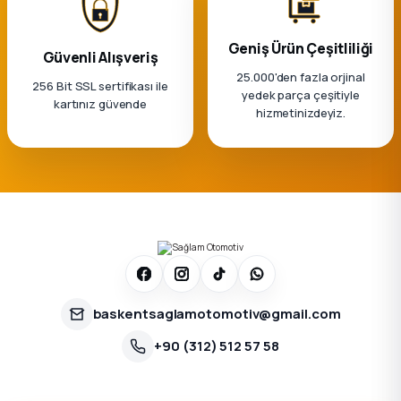
Geniş Ürün Çeşitliliği
Güvenli Alışveriş
25.000'den fazla orjinal
256 Bit SSL sertifikası ile
yedek parça çeşitiyle
kartınız güvende
hizmetinizdeyiz.
baskentsaglamotomotiv@gmail.com
+90 (312) 512 57 58