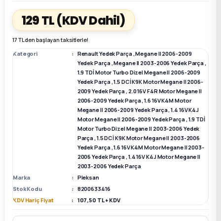
129 TL
(KDV Dahil)
k Parça
k Parça
Megane E-TECH Yedek Parça
17 TL den başlayan taksitlerle!
 Parça
Kategori
Renault Yedek Parça
,
Megane II 2006-2009
Yedek Parça
,
Megane II 2003-2006 Yedek Parça
,
1.9 TDİ Motor Turbo Dizel Megane II 2006-2009
k Parça
Yedek Parça
,
1.5 DCİ K9K Motor Megane II 2006-
2009 Yedek Parça
,
2.0 16V F4R Motor Megane II
 Parça
2006-2009 Yedek Parça
,
1.6 16V K4M Motor
Megane II 2006-2009 Yedek Parça
,
1.4 16V K4J
Motor Megane II 2006-2009 Yedek Parça
,
1.9 TDİ
 Parça
Motor Turbo Dizel Megane II 2003-2006 Yedek
Parça
,
1.5 DCİ K9K Motor Megane II 2003-2006
Yedek Parça
,
1.6 16V K4M Motor Megane II 2003-
ek Parça
2006 Yedek Parça
,
1.4 16V K4J Motor Megane II
2003-2006 Yedek Parça
 Parça
Marka
Pleksan
Stok Kodu
8200633416
KDV Hariç Fiyat
107,50 TL + KDV
k Parça