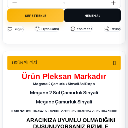
2012 Sedan
SEPETE EKLE
HEMEN AL
 Parça
Fiyat Alarmı
Yorum Yaz
Paylaş
 Parça
ça
ÜRÜN BİLGİSİ
dek Parça
Ürün
Pleksan
Markadır
rça
Megane 2 Çamurluk Sinyali Sol Depo
Megane 2 Sol Çamurluk Sinyali
edek Parça
Megane Çamurluk Sinyali
rça
Oem No: 8200633416 - 8200027151 - 8200301242 - 8200431006
ARACINIZA UYUMLU OLMADIĞINI
rça
DÜŞÜNÜYORSANIZ BİZİMLE