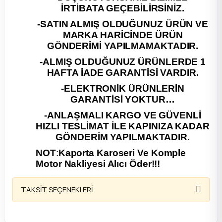
İRTİBATA GEÇEBİLİRSİNİZ.
ça
-SATIN ALMIŞ OLDUĞUNUZ ÜRÜN VE
MARKA HARİCİNDE ÜRÜN
ça
GÖNDERİMİ YAPILMAMAKTADIR.
-ALMIŞ OLDUĞUNUZ ÜRÜNLERDE 1
k Parça
HAFTA İADE GARANTİSİ VARDIR.
-ELEKTRONİK ÜRÜNLERİN
 Parça
GARANTİSİ YOKTUR…
-ANLAŞMALI KARGO VE GÜVENLİ
 Parça
HIZLI TESLİMAT İLE KAPINIZA KADAR
GÖNDERİM YAPILMAKTADIR.
ek Parça
NOT
:
Kaporta Karoseri Ve Komple
Motor Nakliyesi Alıcı Öder!!!
 Parça
TAKSİT SEÇENEKLERİ
 Parça