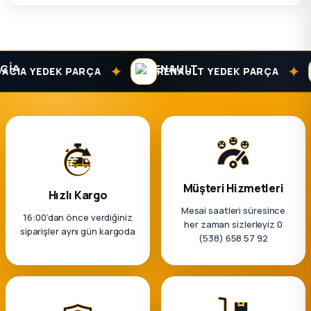
k Parça
rça
✦
✦
CIA YEDEK PARÇA
RENAULT YEDEK PARÇA
 Parça
Müşteri Hizmetleri
Hızlı Kargo
Mesai saatleri süresince
16:00’dan önce verdiğiniz
her zaman sizlerleyiz 0
siparişler aynı gün kargoda
(538) 658 57 92