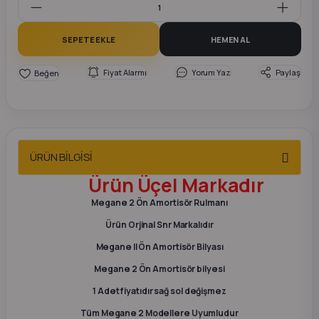
2012 Sedan
SEPETE EKLE
HEMEN AL
 Parça
Fiyat Alarmı
Yorum Yaz
Paylaş
 Parça
ça
ÜRÜN BİLGİSİ
dek Parça
Ürün
Üçel
Markadır
rça
Megane 2 Ön Amortisör Rulmanı
Ürün Orjinal Snr Markalıdır
edek Parça
Megane II Ön Amortisör Bilyası
Megane 2 Ön Amortisör bilyesi
rça
1 Adet fiyatıdır sağ sol değişmez
rça
Tüm Megane 2 Modellere Uyumludur