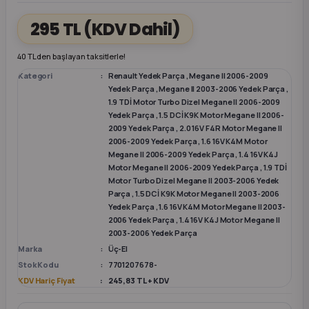
295 TL
(KDV Dahil)
k Parça
k Parça
Megane E-TECH Yedek Parça
40 TL den başlayan taksitlerle!
 Parça
Kategori
Renault Yedek Parça
,
Megane II 2006-2009
Yedek Parça
,
Megane II 2003-2006 Yedek Parça
,
1.9 TDİ Motor Turbo Dizel Megane II 2006-2009
k Parça
Yedek Parça
,
1.5 DCİ K9K Motor Megane II 2006-
2009 Yedek Parça
,
2.0 16V F4R Motor Megane II
 Parça
2006-2009 Yedek Parça
,
1.6 16V K4M Motor
Megane II 2006-2009 Yedek Parça
,
1.4 16V K4J
Motor Megane II 2006-2009 Yedek Parça
,
1.9 TDİ
 Parça
Motor Turbo Dizel Megane II 2003-2006 Yedek
Parça
,
1.5 DCİ K9K Motor Megane II 2003-2006
Yedek Parça
,
1.6 16V K4M Motor Megane II 2003-
ek Parça
2006 Yedek Parça
,
1.4 16V K4J Motor Megane II
2003-2006 Yedek Parça
 Parça
Marka
Üç-El
Stok Kodu
7701207678-
KDV Hariç Fiyat
245,83 TL + KDV
k Parça