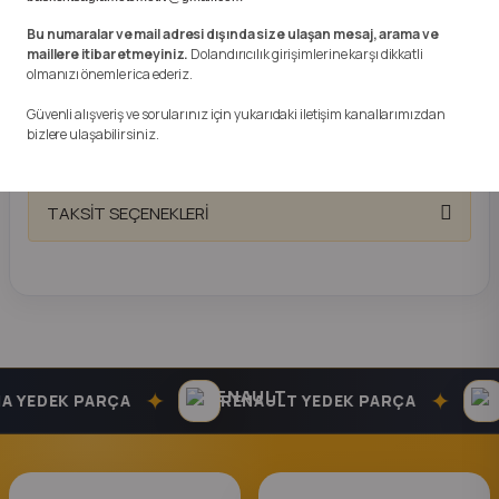
k Parça
YOKTUR…
Bu numaralar ve mail adresi dışında size ulaşan mesaj, arama ve
-ANLAŞMALI KARGO VE GÜVENLİ HIZLI
maillere itibar etmeyiniz.
Dolandırıcılık girişimlerine karşı dikkatli
rça
TESLİMAT İLE KAPINIZA KADAR
olmanızı önemle rica ederiz.
GÖNDERİM YAPILMAKTADIR.
Güvenli alışveriş ve sorularınız için yukarıdaki iletişim kanallarımızdan
 Parça
NOT
:
Kaporta Karoseri Ve Komple
bizlere ulaşabilirsiniz.
Motor Nakliyesi Alıcı Öder!!!
TAKSİT SEÇENEKLERİ
✦
✦
 YEDEK PARÇA
RENAULT YEDEK PARÇA
D