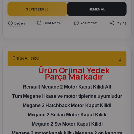
2012 Sedan
SEPETE EKLE
HEMEN AL
 Parça
Fiyat Alarmı
Yorum Yaz
Paylaş
 Parça
ça
ÜRÜN BİLGİSİ
dek Parça
Ürün
Orjinal Yedek
Parça
Markadır
rça
Renault Megane 2 Motor Kaput Kilidi Alt
Tüm Megane II kasa ve motor tiplerine uyumludur
edek Parça
Megane 2 Hatchback Motor Kaput Kilidi
rça
Megane 2 Sedan Motor Kaput Kilidi
Megane 2 Sw Motor Kaput Kilidi
rça
Megane 2 motor kapak kilit - Megane 2 ön kaporta