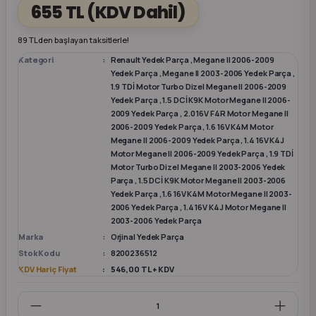
655 TL
(KDV Dahil)
k Parça
k Parça
Megane E-TECH Yedek Parça
89 TL den başlayan taksitlerle!
Kategori
Renault Yedek Parça
,
Megane II 2006-2009
 Parça
Yedek Parça
,
Megane II 2003-2006 Yedek Parça
,
1.9 TDİ Motor Turbo Dizel Megane II 2006-2009
Yedek Parça
,
1.5 DCİ K9K Motor Megane II 2006-
k Parça
2009 Yedek Parça
,
2.0 16V F4R Motor Megane II
2006-2009 Yedek Parça
,
1.6 16V K4M Motor
Megane II 2006-2009 Yedek Parça
,
1.4 16V K4J
 Parça
Motor Megane II 2006-2009 Yedek Parça
,
1.9 TDİ
Motor Turbo Dizel Megane II 2003-2006 Yedek
 Parça
Parça
,
1.5 DCİ K9K Motor Megane II 2003-2006
Yedek Parça
,
1.6 16V K4M Motor Megane II 2003-
2006 Yedek Parça
,
1.4 16V K4J Motor Megane II
ek Parça
2003-2006 Yedek Parça
Marka
Orjinal Yedek Parça
Stok Kodu
8200236512
 Parça
KDV Hariç Fiyat
546,00 TL + KDV
k Parça