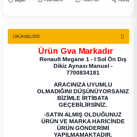
2012 Sedan
 Parça
ÜRÜN BİLGİSİ
 Parça
Ürün
Gva
Markadır
ça
Renault Megane 1 - I Sol Ön Dış
Dikiz Aynası Manuel -
dek Parça
7700834181
ARACINIZA UYUMLU
rça
OLMADIĞINI DÜŞÜNÜYORSANIZ
BİZİMLE İRTİBATA
edek Parça
GEÇEBİLİRSİNİZ.
-SATIN ALMIŞ OLDUĞUNUZ
rça
ÜRÜN VE MARKA HARİCİNDE
ÜRÜN GÖNDERİMİ
rça
YAPILMAMAKTADIR.