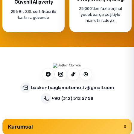
Güvenli Alışveriş
25.000'den fazla orjinal
256 Bit SSL sertifikası ile
yedek parça çeşitiyle
kartınız güvende
hizmetinizdeyiz.
baskentsaglamotomotiv@gmail.com
+90 (312) 512 57 58
Kurumsal