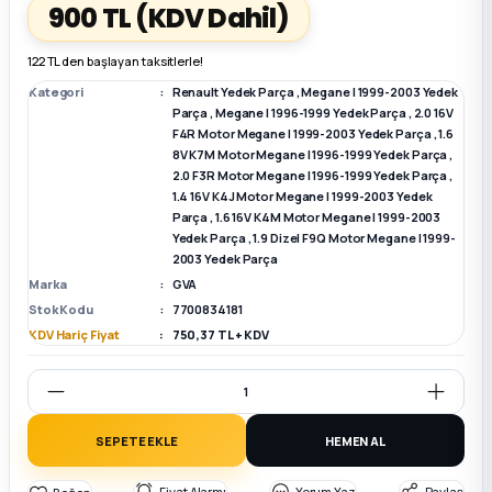
900 TL
(KDV Dahil)
k Parça
k Parça
Megane E-TECH Yedek Parça
122 TL den başlayan taksitlerle!
Kategori
Renault Yedek Parça
,
Megane I 1999-2003 Yedek
 Parça
Parça
,
Megane I 1996-1999 Yedek Parça
,
2.0 16V
F4R Motor Megane I 1999-2003 Yedek Parça
,
1.6
8V K7M Motor Megane I 1996-1999 Yedek Parça
,
k Parça
2.0 F3R Motor Megane I 1996-1999 Yedek Parça
,
1.4 16V K4J Motor Megane I 1999-2003 Yedek
Parça
,
1.6 16V K4M Motor Megane I 1999-2003
 Parça
Yedek Parça
,
1.9 Dizel F9Q Motor Megane I 1999-
2003 Yedek Parça
 Parça
Marka
GVA
Stok Kodu
7700834181
KDV Hariç Fiyat
750,37 TL + KDV
ek Parça
 Parça
SEPETE EKLE
HEMEN AL
k Parça
Fiyat Alarmı
Yorum Yaz
Paylaş