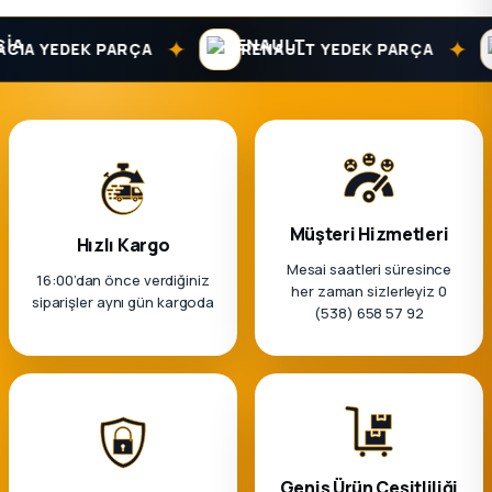
k Parça
✦
✦
IA YEDEK PARÇA
RENAULT YEDEK PARÇA
rça
 Parça
Müşteri Hizmetleri
Hızlı Kargo
Mesai saatleri süresince
16:00’dan önce verdiğiniz
her zaman sizlerleyiz 0
siparişler aynı gün kargoda
(538) 658 57 92
Geniş Ürün Çeşitliliği