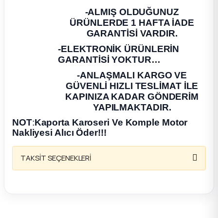
-ALMIŞ OLDUĞUNUZ
ça
ÜRÜNLERDE 1 HAFTA İADE
GARANTİSİ VARDIR.
ça
-ELEKTRONİK ÜRÜNLERİN
GARANTİSİ YOKTUR…
k Parça
-ANLAŞMALI KARGO VE
GÜVENLİ HIZLI TESLİMAT İLE
 Parça
KAPINIZA KADAR GÖNDERİM
YAPILMAKTADIR.
 Parça
NOT
:
Kaporta Karoseri Ve Komple Motor
Nakliyesi Alıcı Öder!!!
ek Parça
TAKSİT SEÇENEKLERİ
 Parça
 Parça