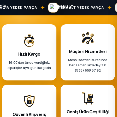
k Parça
✦
✦
IA YEDEK PARÇA
RENAULT YEDEK PARÇA
rça
 Parça
Müşteri Hizmetleri
Hızlı Kargo
Mesai saatleri süresince
16:00’dan önce verdiğiniz
her zaman sizlerleyiz 0
siparişler aynı gün kargoda
(538) 658 57 92
Geniş Ürün Çeşitliliği
Güvenli Alışveriş