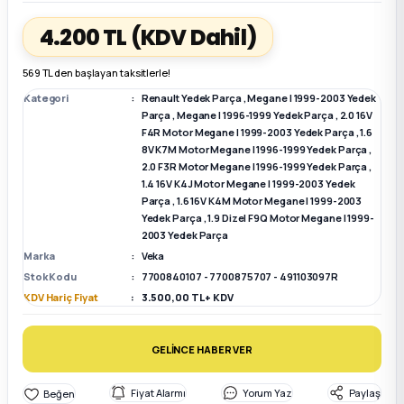
4.200 TL
(KDV Dahil)
k Parça
k Parça
Megane E-TECH Yedek Parça
569 TL den başlayan taksitlerle!
 Parça
Kategori
Renault Yedek Parça
,
Megane I 1999-2003 Yedek
Parça
,
Megane I 1996-1999 Yedek Parça
,
2.0 16V
F4R Motor Megane I 1999-2003 Yedek Parça
,
1.6
k Parça
8V K7M Motor Megane I 1996-1999 Yedek Parça
,
2.0 F3R Motor Megane I 1996-1999 Yedek Parça
,
 Parça
1.4 16V K4J Motor Megane I 1999-2003 Yedek
Parça
,
1.6 16V K4M Motor Megane I 1999-2003
Yedek Parça
,
1.9 Dizel F9Q Motor Megane I 1999-
 Parça
2003 Yedek Parça
Marka
Veka
Stok Kodu
7700840107 - 7700875707 - 491103097R
ek Parça
KDV Hariç Fiyat
3.500,00 TL + KDV
 Parça
GELİNCE HABER VER
k Parça
Fiyat Alarmı
Yorum Yaz
Paylaş