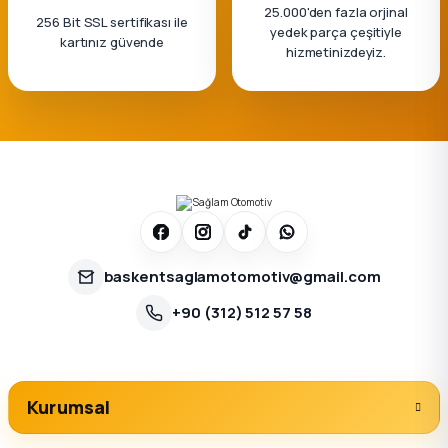
25.000'den fazla orjinal
256 Bit SSL sertifikası ile
yedek parça çeşitiyle
kartınız güvende
hizmetinizdeyiz.
baskentsaglamotomotiv@gmail.com
+90 (312) 512 57 58
Kurumsal