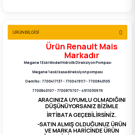
2012 Sedan
 Parça
ÜRÜN BİLGİSİ
 Parça
Ürün Renault Mais
ça
Markadır
Megane 1 Eski Model Hidrolik Direksiyon Pompası
dek Parça
Megane 1 eski kasa direksiyon pompası
Oem No : 7700417137 - 7700419117 - 7700840105
rça
7700840107 - 7700875707 - 491103097R
ARACINIZA UYUMLU OLMADIĞINI
edek Parça
DÜŞÜNÜYORSANIZ BİZİMLE
İRTİBATA GEÇEBİLİRSİNİZ.
rça
-SATIN ALMIŞ OLDUĞUNUZ ÜRÜN
VE MARKA HARİCİNDE ÜRÜN
rça