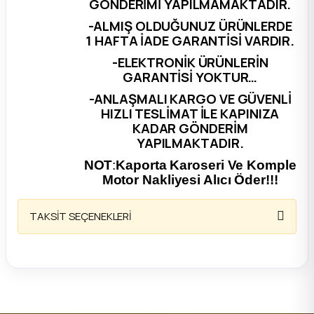
GÖNDERİMİ YAPILMAMAKTADIR.
-ALMIŞ OLDUĞUNUZ ÜRÜNLERDE
ça
1 HAFTA İADE GARANTİSİ VARDIR.
-ELEKTRONİK ÜRÜNLERİN
ça
GARANTİSİ YOKTUR…
-ANLAŞMALI KARGO VE GÜVENLİ
k Parça
HIZLI TESLİMAT İLE KAPINIZA
KADAR GÖNDERİM
 Parça
YAPILMAKTADIR.
NOT
:
Kaporta Karoseri Ve Komple
 Parça
Motor Nakliyesi Alıcı Öder!!!
ek Parça
TAKSİT SEÇENEKLERİ
 Parça
 Parça