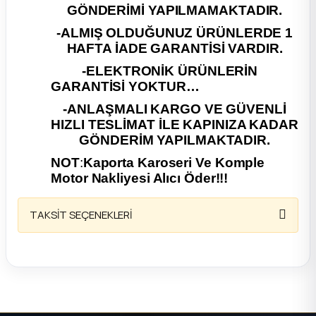
GÖNDERİMİ YAPILMAMAKTADIR.
ça
-ALMIŞ OLDUĞUNUZ ÜRÜNLERDE 1
HAFTA İADE GARANTİSİ VARDIR.
ça
-ELEKTRONİK ÜRÜNLERİN
GARANTİSİ YOKTUR…
k Parça
-ANLAŞMALI KARGO VE GÜVENLİ
HIZLI TESLİMAT İLE KAPINIZA KADAR
 Parça
GÖNDERİM YAPILMAKTADIR.
NOT
:
Kaporta Karoseri Ve Komple
 Parça
Motor Nakliyesi Alıcı Öder!!!
ek Parça
TAKSİT SEÇENEKLERİ
 Parça
 Parça