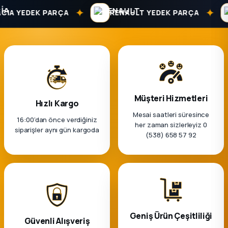
k Parça
✦
✦
IA YEDEK PARÇA
RENAULT YEDEK PARÇA
rça
 Parça
Müşteri Hizmetleri
Hızlı Kargo
Mesai saatleri süresince
16:00’dan önce verdiğiniz
her zaman sizlerleyiz 0
siparişler aynı gün kargoda
(538) 658 57 92
Geniş Ürün Çeşitliliği
Güvenli Alışveriş