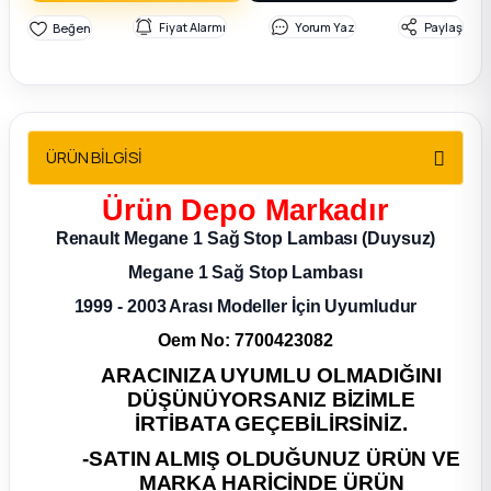
2012 Sedan
Fiyat Alarmı
Yorum Yaz
Paylaş
 Parça
 Parça
ÜRÜN BİLGİSİ
ça
Ürün
Depo
Markadır
Renault Megane 1 Sağ Stop Lambası (Duysuz)
dek Parça
Megane 1 Sağ Stop Lambası
rça
1999 - 2003 Arası Modeller İçin Uyumludur
Oem No: 7700423082
edek Parça
ARACINIZA UYUMLU OLMADIĞINI
DÜŞÜNÜYORSANIZ BİZİMLE
rça
İRTİBATA GEÇEBİLİRSİNİZ.
-SATIN ALMIŞ OLDUĞUNUZ ÜRÜN VE
rça
MARKA HARİCİNDE ÜRÜN