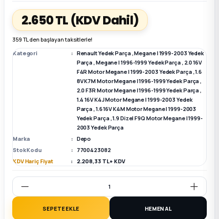
2.650 TL
(KDV Dahil)
k Parça
k Parça
Megane E-TECH Yedek Parça
359 TL den başlayan taksitlerle!
 Parça
Kategori
Renault Yedek Parça
,
Megane I 1999-2003 Yedek
Parça
,
Megane I 1996-1999 Yedek Parça
,
2.0 16V
F4R Motor Megane I 1999-2003 Yedek Parça
,
1.6
k Parça
8V K7M Motor Megane I 1996-1999 Yedek Parça
,
2.0 F3R Motor Megane I 1996-1999 Yedek Parça
,
 Parça
1.4 16V K4J Motor Megane I 1999-2003 Yedek
Parça
,
1.6 16V K4M Motor Megane I 1999-2003
Yedek Parça
,
1.9 Dizel F9Q Motor Megane I 1999-
 Parça
2003 Yedek Parça
Marka
Depo
Stok Kodu
7700423082
ek Parça
KDV Hariç Fiyat
2.208,33 TL + KDV
 Parça
k Parça
SEPETE EKLE
HEMEN AL