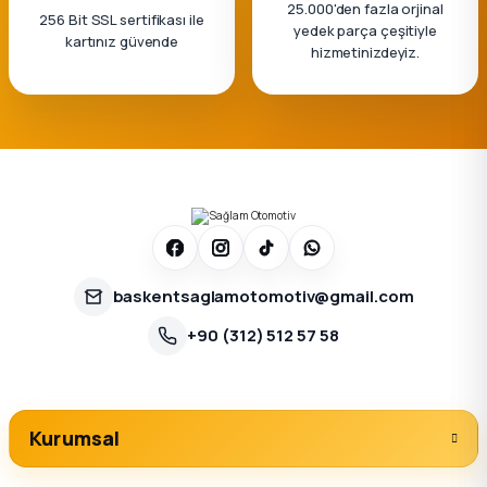
25.000'den fazla orjinal
256 Bit SSL sertifikası ile
yedek parça çeşitiyle
kartınız güvende
hizmetinizdeyiz.
baskentsaglamotomotiv@gmail.com
+90 (312) 512 57 58
Kurumsal