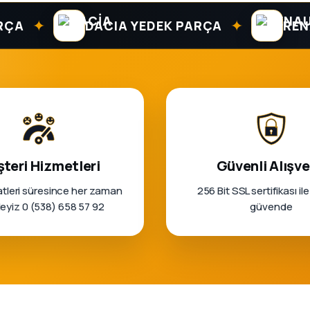
✦
✦
DACIA YEDEK PARÇA
RENAULT
teri Hizmetleri
Güvenli Alışve
tleri süresince her zaman
256 Bit SSL sertifikası ile
rleyiz 0 (538) 658 57 92
güvende