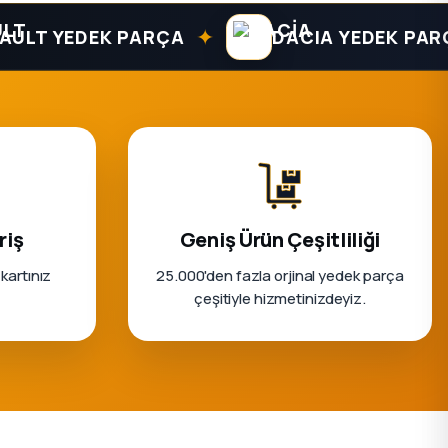
✦
 YEDEK PARÇA
DACIA YEDEK PARÇA
riş
Geniş Ürün Çeşitliliği
 kartınız
25.000'den fazla orjinal yedek parça
çeşitiyle hizmetinizdeyiz.