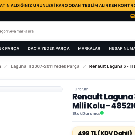
ATIN ALDIĞINIZ ÜRÜNLERİ KARGODAN TESLİM ALIRKEN KONTRO
EK PARÇA
DACİA YEDEK PARÇA
MARKALAR
HESAP NUMA
a
Laguna III 2007-2011 Yedek Parça
Renault Laguna 3 - III
0 Yorum
Renault Laguna 3
Mili Kolu - 4852
Stok Durumu
499 TL
(KDV Dahil)