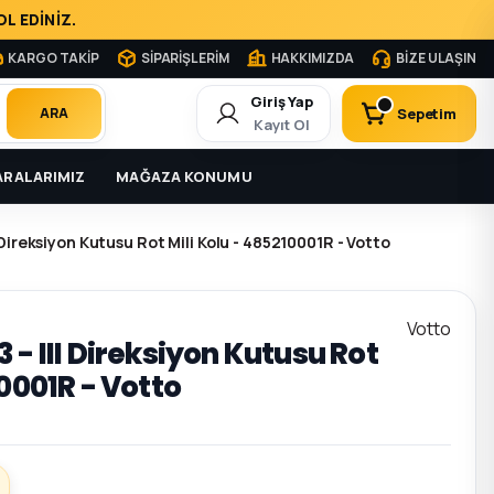
L EDİNİZ.
KARGO TAKİP
SİPARİŞLERİM
HAKKIMIZDA
BİZE ULAŞIN
Giriş Yap
Sepetim
ARA
Kayıt Ol
RALARIMIZ
MAĞAZA KONUMU
 Direksiyon Kutusu Rot Mili Kolu - 485210001R - Votto
Votto
 - III Direksiyon Kutusu Rot
10001R - Votto