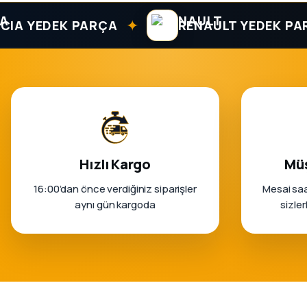
✦
YEDEK PARÇA
RENAULT YEDEK PARÇA
Hızlı Kargo
Müş
16:00’dan önce verdiğiniz siparişler
Mesai saa
aynı gün kargoda
sizle