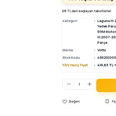
68 TL den başlayan taksitlerle!
Kategori
Laguna III
Yedek Par
R9M Motor 
III 2007-20
Parça
Marka
Votto
Stok Kodu
485210001
KDV Hariç Fiyat
415,83 TL 
Fi