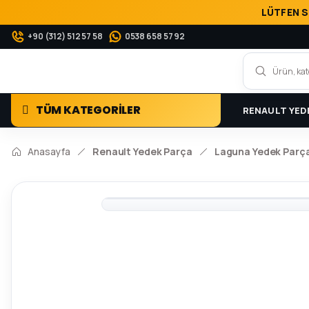
LÜTFEN S
+90 (312) 512 57 58
0538 658 57 92
TÜM KATEGORİLER
RENAULT YED
Anasayfa
Renault Yedek Parça
Laguna Yedek Parç