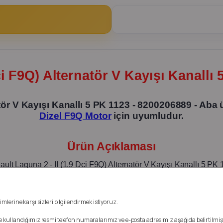
ci F9Q) Alternatör V Kayışı Kanallı
natör V Kayışı Kanallı 5 PK 1123 - 8200206889 - A
Dizel F9Q Motor
için uyumludur.
Ürün Açıklaması
ult Laguna 2 - II (1.9 Dci F9Q) Alternatör V Kayışı Kanallı 5 PK
Ürün Aba Rulman Markadır
mlerine karşı sizleri bilgilendirmek istiyoruz.
mde kullandığımız resmi telefon numaralarımız ve e-posta adresimiz aşağıda belirtilmişt