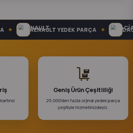
✦
RENAULT YEDEK PARÇA
DACIA Y
riş
Geniş Ürün Çeşitliliği
 kartınız
25.000'den fazla orjinal yedek parça
çeşitiyle hizmetinizdeyiz.