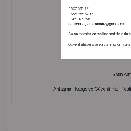
0507 633 5211
0538 658 5792
0312 512 5758
baskentsaglamotomotiv@gmail.com
Bu numaralar ve mail adresi dışında s
Güvenli alışveriş ve sorularınız için yuka
Satın Al
Anlaşmalı Kargo ve Güvenli Hızlı Tesl