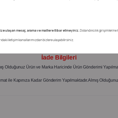
Oem Numarası: 8200206889 - 8200786314
Kargo Bilgileri:
Türkiye Geneline Kargo ile Gönderim Yapmaktayız.
ize ulaşan mesaj, arama ve maillere itibar etmeyiniz.
Dolandırıcılık girişimlerine 
NOT:Kaporta Karoseri Ve Komple Motor Nakliyesi Alıcı Öder!!
rıdaki iletişim kanallarımızdan bizlere ulaşabilirsiniz.
Elektronik Ürünlerin Garantisi Yoktur.
İade Bilgileri
mış Olduğunuz Ürün ve Marka Haricinde Ürün Gönderimi Yapılma
imat ile Kapınıza Kadar Gönderim Yapılmaktadır.Almış Olduğunuz