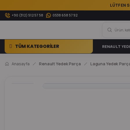
LÜTFEN S
+90 (312) 512 57 58
0538 658 57 92
TÜM KATEGORİLER
RENAULT YED
Anasayfa
Renault Yedek Parça
Laguna Yedek Parç