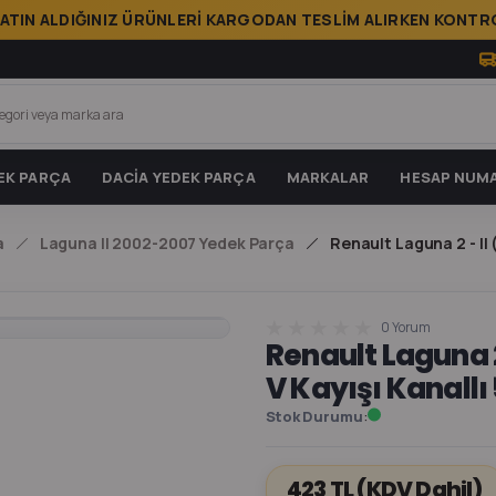
ATIN ALDIĞINIZ ÜRÜNLERİ KARGODAN TESLİM ALIRKEN KONTRO
EK PARÇA
DACİA YEDEK PARÇA
MARKALAR
HESAP NUMA
a
Laguna II 2002-2007 Yedek Parça
Renault Laguna 2 - II 
0 Yorum
Renault Laguna 2 
V Kayışı Kanallı
Stok Durumu
423 TL
(KDV Dahil)