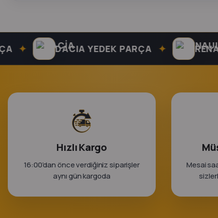
✦
✦
DACIA YEDEK PARÇA
RENAULT 
Hızlı Kargo
Müş
16:00’dan önce verdiğiniz siparişler
Mesai saa
aynı gün kargoda
sizle