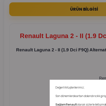
ÜRÜN BİLGİSİ
Renault Laguna 2 - II (1.9 D
Renault Laguna 2 - II (1.9 Dci F9Q) Alter
Rena
Değerli Müşterilerimiz;
Son dönemlerde artan dolandırıcılık girişi
Sağlam Renault
olarak sizlerle iletişi