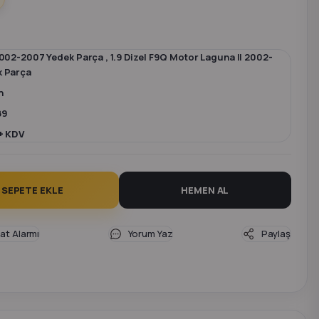
2002-2007 Yedek Parça
,
1.9 Dizel F9Q Motor Laguna II 2002-
k Parça
n
89
+ KDV
SEPETE EKLE
HEMEN AL
yat Alarmı
Yorum Yaz
Paylaş