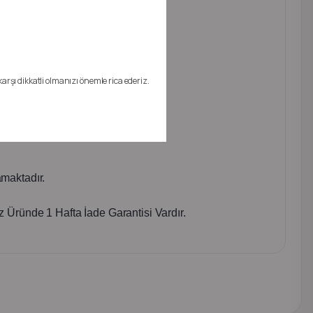
karşı dikkatli olmanızı önemle rica ederiz.
maktadır.
 Üründe 1 Hafta İade Garantisi Vardır.