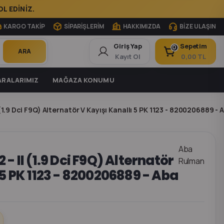
L EDİNİZ.
KARGO TAKİP
SİPARİŞLERİM
HAKKIMIZDA
BİZE ULAŞIN
Giriş Yap
Sepetim
0
ARA
Kayıt Ol
0,00 TL
RALARIMIZ
MAĞAZA KONUMU
(1.9 Dci F9Q) Alternatör V Kayışı Kanallı 5 PK 1123 - 8200206889 - 
Aba
- II (1.9 Dci F9Q) Alternatör
Rulman
 5 PK 1123 - 8200206889 - Aba