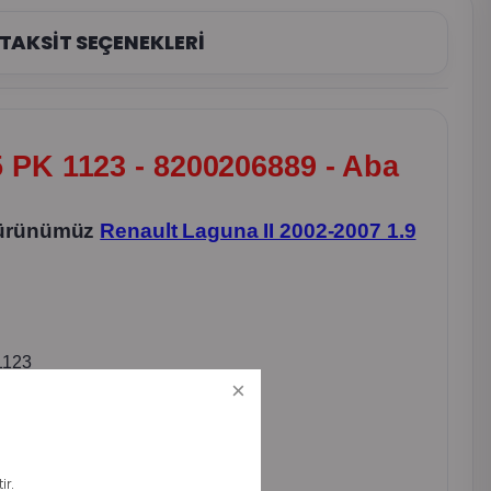
TAKSİT SEÇENEKLERİ
 5 PK 1123 - 8200206889 - Aba
ba ürünümüz
Renault Laguna II 2002-2007 1.9
 1123
ir.