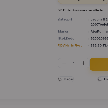
57 TL den başlayan taksitlerle!
Kategori
Laguna II 
2007 Yede
Marka
Aba Rulma
Stok Kodu
82002068
KDV Hariç Fiyat
352,80 TL 
Fi