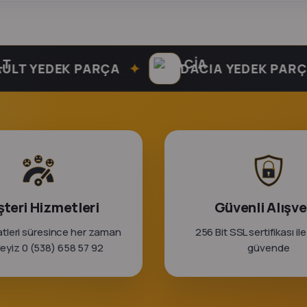
✦
✦
YEDEK PARÇA
DACIA YEDEK PARÇA
teri Hizmetleri
Güvenli Alışve
tleri süresince her zaman
256 Bit SSL sertifikası ile
rleyiz 0 (538) 658 57 92
güvende