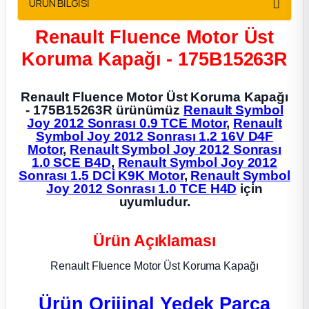
ÜRÜN BİLGİSİ
2012 Sedan
Renault Fluence Motor Üst
 Parça
Koruma Kapağı - 175B15263R
 Parça
Renault Fluence Motor Üst Koruma Kapağı
- 175B15263R ürünümüz
Renault Symbol
ça
Joy 2012 Sonrası 0.9 TCE Motor
,
Renault
Symbol Joy 2012 Sonrası 1.2 16V D4F
Motor
,
Renault Symbol Joy 2012 Sonrası
dek Parça
1.0 SCE B4D
,
Renault Symbol Joy 2012
Sonrası 1.5 DCİ K9K Motor
,
Renault Symbol
Joy 2012 Sonrası 1.0 TCE H4D
için
rça
uyumludur.
edek Parça
Ürün Açıklaması
rça
Renault Fluence Motor Üst Koruma Kapağı
rça
Ürün Orijinal Yedek Parça