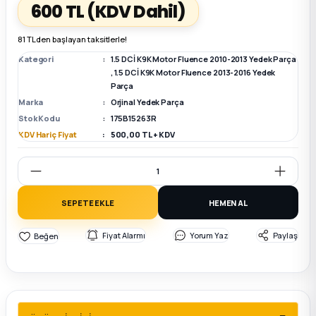
600 TL
(KDV Dahil)
k Parça
k Parça
Megane E-TECH Yedek Parça
81 TL den başlayan taksitlerle!
Kategori
1.5 DCİ K9K Motor Fluence 2010-2013 Yedek Parça
 Parça
,
1.5 DCİ K9K Motor Fluence 2013-2016 Yedek
Parça
Marka
Orjinal Yedek Parça
k Parça
Stok Kodu
175B15263R
KDV Hariç Fiyat
500,00 TL + KDV
 Parça
 Parça
SEPETE EKLE
HEMEN AL
ek Parça
Fiyat Alarmı
Yorum Yaz
Paylaş
 Parça
k Parça