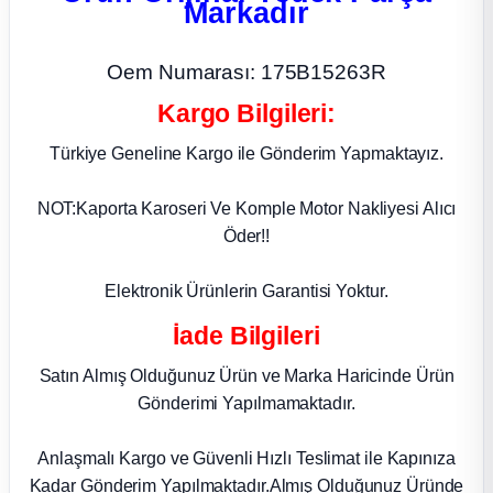
Markadır
ça
Oem Numarası: 175B15263R
ça
Kargo Bilgileri:
Türkiye Geneline Kargo ile Gönderim Yapmaktayız.
k Parça
NOT:Kaporta Karoseri Ve Komple Motor Nakliyesi Alıcı
 Parça
Öder!!
 Parça
Elektronik Ürünlerin Garantisi Yoktur.
ek Parça
İade Bilgileri
Satın Almış Olduğunuz Ürün ve Marka Haricinde Ürün
 Parça
Gönderimi Yapılmamaktadır.
 Parça
Anlaşmalı Kargo ve Güvenli Hızlı Teslimat ile Kapınıza
Kadar Gönderim Yapılmaktadır.Almış Olduğunuz Üründe