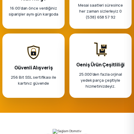
Mesai saatleri süresince
16:00’dan önce verdiğiniz
her zaman sizlerleyiz 0
siparişler aynı gün kargoda
(538) 658 57 92
Geniş Ürün Çeşitliliği
Güvenli Alışveriş
25.000'den fazla orjinal
256 Bit SSL sertifikası ile
yedek parça çeşitiyle
kartınız güvende
hizmetinizdeyiz.