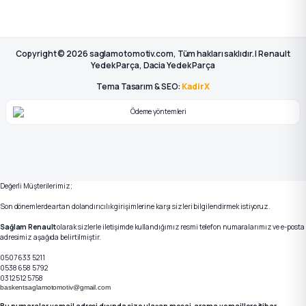
Copyright © 2026 saglamotomotiv.com, Tüm hakları saklıdır. | Renault
Yedek Parça, Dacia Yedek Parça
Tema Tasarım & SEO:
KadirX
Değerli Müşterilerimiz;
Son dönemlerde artan dolandırıcılık girişimlerine karşı sizleri bilgilendirmek istiyoruz.
Sağlam Renault
olarak sizlerle iletişimde kullandığımız resmi telefon numaralarımız ve e-posta
adresimiz aşağıda belirtilmiştir.
0507 633 5211
0538 658 5792
0312 512 5758
baskentsaglamotomotiv@gmail.com
Bu numaralar ve mail adresi dışında size ulaşan mesaj, arama ve maillere itibar