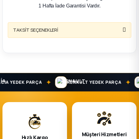
k Parça
1 Hafta İade Garantisi Vardır.
rça
TAKSİT SEÇENEKLERİ
 Parça
✦
✦
IA YEDEK PARÇA
RENAULT YEDEK PARÇA
Müşteri Hizmetleri
Hızlı Kargo