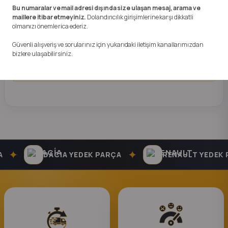
k Parça
Anlaşmalı Kargo ve Güvenli Hızlı Teslimat ile Kapınıza
Bu numaralar ve mail adresi dışında size ulaşan mesaj, arama ve
Kadar Gönderim Yapılmaktadır.Almış Olduğunuz Üründe
maillere itibar etmeyiniz.
Dolandırıcılık girişimlerine karşı dikkatli
olmanızı önemle rica ederiz.
rça
1 Hafta İade Garantisi Vardır.
Güvenli alışveriş ve sorularınız için yukarıdaki iletişim kanallarımızdan
bizlere ulaşabilirsiniz.
 Parça
TAKSİT SEÇENEKLERİ
✦
✦
DACIA YEDEK PARÇA
RENAULT YEDEK P