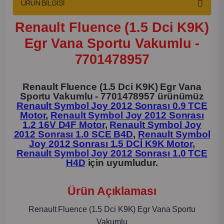
ÜRÜN BİLGİSİ
2012 Sedan
Renault Fluence (1.5 Dci K9K)
 Parça
Egr Vana Sportu Vakumlu -
7701478957
 Parça
Renault Fluence (1.5 Dci K9K) Egr Vana
ça
Sportu Vakumlu - 7701478957 ürünümüz
Renault Symbol Joy 2012 Sonrası 0.9 TCE
dek Parça
Motor
,
Renault Symbol Joy 2012 Sonrası
1.2 16V D4F Motor
,
Renault Symbol Joy
2012 Sonrası 1.0 SCE B4D
,
Renault Symbol
rça
Joy 2012 Sonrası 1.5 DCİ K9K Motor
,
Renault Symbol Joy 2012 Sonrası 1.0 TCE
H4D
için uyumludur.
edek Parça
Ürün Açıklaması
rça
Renault Fluence (1.5 Dci K9K) Egr Vana Sportu
rça
Vakumlu