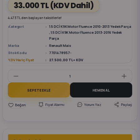
33.000 TL
(KDV Dahil)
k Parça
k Parça
Megane E-TECH Yedek Parça
4.473 TL den başlayan taksitlerle!
Kategori
1.5 DCİ K9K Motor Fluence 2010-2013 Yedek Parça
 Parça
,
1.5 DCİ K9K Motor Fluence 2013-2016 Yedek
Parça
Marka
Renault Mais
k Parça
Stok Kodu
7701478957-
KDV Hariç Fiyat
27.500,00 TL + KDV
 Parça
 Parça
SEPETE EKLE
HEMEN AL
ek Parça
Fiyat Alarmı
Yorum Yaz
Paylaş
 Parça
k Parça