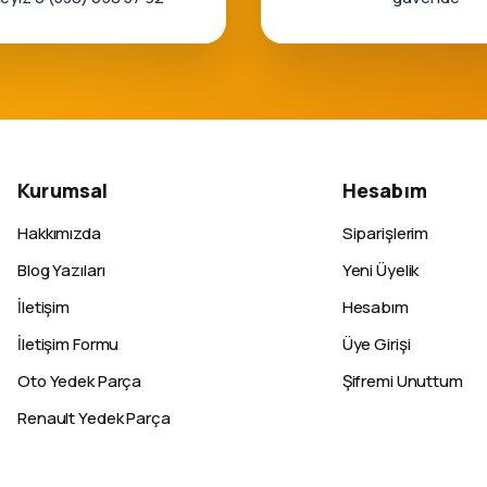
Kurumsal
Hesabım
Hakkımızda
Siparişlerim
Blog Yazıları
Yeni Üyelik
İletişim
Hesabım
İletişim Formu
Üye Girişi
Oto Yedek Parça
Şifremi Unuttum
Renault Yedek Parça