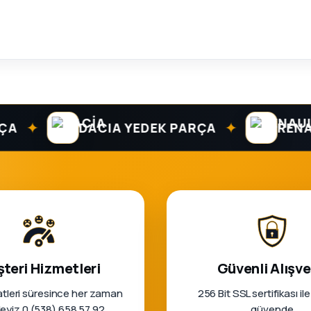
✦
✦
DACIA YEDEK PARÇA
RENAULT 
teri Hizmetleri
Güvenli Alışve
tleri süresince her zaman
256 Bit SSL sertifikası ile
rleyiz 0 (538) 658 57 92
güvende