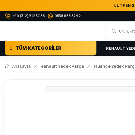
LÜTFEN S
+90 (312) 512 57 58
0538 658 57 92
TÜM KATEGORİLER
RENAULT YED
Anasayfa
Renault Yedek Parça
Fluence Yedek Parç