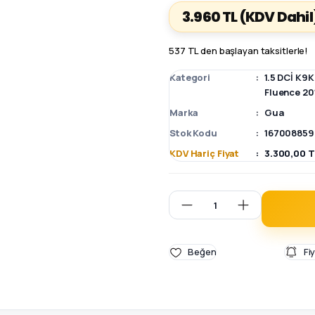
3.960 TL
(KDV Dahil
537 TL den başlayan taksitlerle!
Kategori
1.5 DCİ K9
Fluence 20
Marka
Gua
Stok Kodu
167008859
KDV Hariç Fiyat
3.300,00 T
Fi