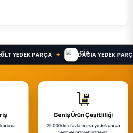
✦
✦
YEDEK PARÇA
DACIA YEDEK PARÇA
riş
Geniş Ürün Çeşitliliği
 kartınız
25.000'den fazla orjinal yedek parça
çeşitiyle hizmetinizdeyiz.