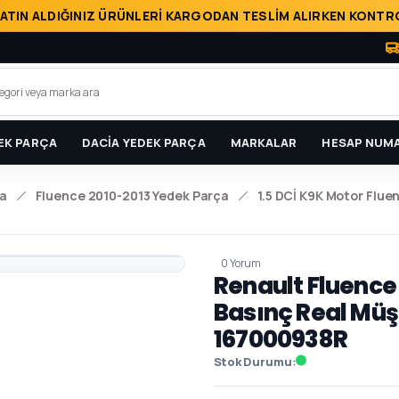
ATIN ALDIĞINIZ ÜRÜNLERİ KARGODAN TESLİM ALIRKEN KONTRO
EK PARÇA
DACİA YEDEK PARÇA
MARKALAR
HESAP NUMA
a
Fluence 2010-2013 Yedek Parça
1.5 DCİ K9K Motor Flue
0 Yorum
Renault Fluence
Basınç Real Müş
167000938R
Stok Durumu