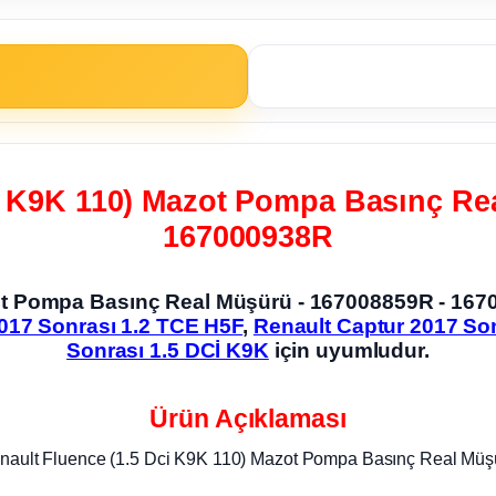
i K9K 110) Mazot Pompa Basınç Re
167000938R
zot Pompa Basınç Real Müşürü - 167008859R - 1
017 Sonrası 1.2 TCE H5F
,
Renault Captur 2017 So
Sonrası 1.5 DCİ K9K
için uyumludur.
Ürün Açıklaması
nault Fluence (1.5 Dci K9K 110) Mazot Pompa Basınç Real Müş