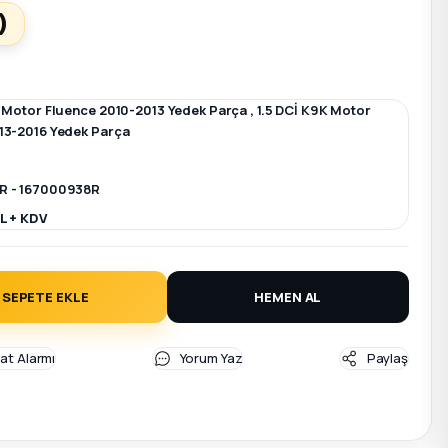
)
K Motor Fluence 2010-2013 Yedek Parça
,
1.5 DCİ K9K Motor
13-2016 Yedek Parça
R - 167000938R
L + KDV
SEPETE EKLE
HEMEN AL
yat Alarmı
Yorum Yaz
Paylaş