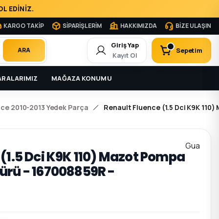
L EDİNİZ.
KARGO TAKİP
SİPARİŞLERİM
HAKKIMIZDA
BİZE ULAŞIN
Giriş Yap
Sepetim
ARA
Kayıt Ol
RALARIMIZ
MAĞAZA KONUMU
nce 2010-2013 Yedek Parça
Renault Fluence (1.5 Dci K9K 110
Gua
 (1.5 Dci K9K 110) Mazot Pompa
ürü - 167008859R -