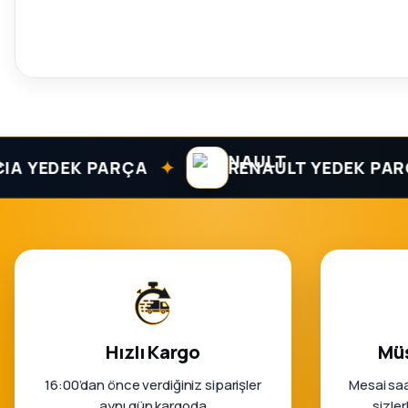
✦
EDEK PARÇA
RENAULT YEDEK PARÇA
Hızlı Kargo
Müş
16:00’dan önce verdiğiniz siparişler
Mesai saa
aynı gün kargoda
sizle