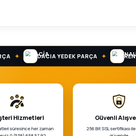
✦
✦
DACIA YEDEK PARÇA
RENAULT
teri Hizmetleri
Güvenli Alışve
tleri süresince her zaman
256 Bit SSL sertifikası ile
rleyiz 0 (538) 658 57 92
güvende