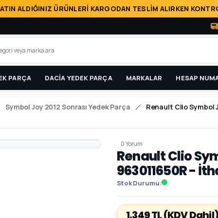
ATIN ALDIĞINIZ ÜRÜNLERİ KARGODAN TESLİM ALIRKEN KONTRO
EK PARÇA
DACİA YEDEK PARÇA
MARKALAR
HESAP NUMA
Symbol Joy 2012 Sonrası Yedek Parça
Renault Clio Symbol J
0 Yorum
Renault Clio Sy
963011650R - İth
Stok Durumu
1.349 TL
(KDV Dahil