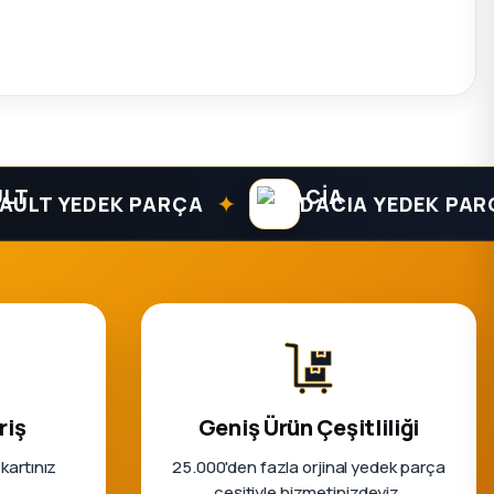
✦
 YEDEK PARÇA
DACIA YEDEK PARÇA
riş
Geniş Ürün Çeşitliliği
 kartınız
25.000'den fazla orjinal yedek parça
çeşitiyle hizmetinizdeyiz.