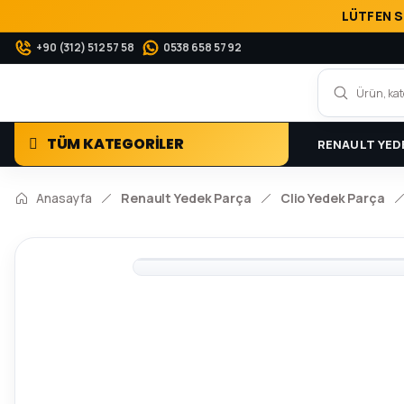
LÜTFEN S
+90 (312) 512 57 58
0538 658 57 92
TÜM KATEGORİLER
RENAULT YED
Anasayfa
Renault Yedek Parça
Clio Yedek Parça