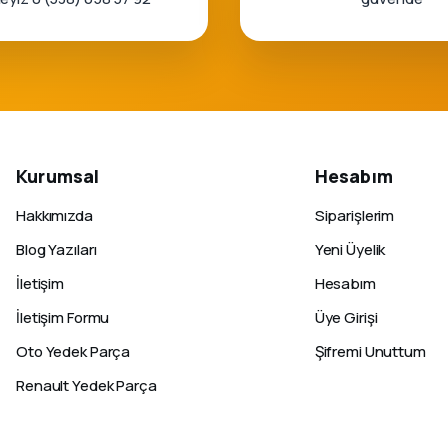
Kurumsal
Hesabım
Hakkımızda
Siparişlerim
Blog Yazıları
Yeni Üyelik
İletişim
Hesabım
İletişim Formu
Üye Girişi
Oto Yedek Parça
Şifremi Unuttum
Renault Yedek Parça