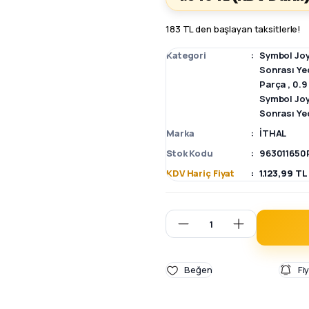
183 TL den başlayan taksitlerle!
Kategori
Symbol Joy
Sonrası Ye
Parça
,
0.9
Symbol Joy
Sonrası Ye
Marka
İTHAL
Stok Kodu
963011650
KDV Hariç Fiyat
1.123,99 TL
Fi