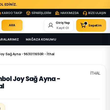
L EDİNİZ.
KARGO TAKİP
SİPARİŞLERİM
HAKKIMIZDA
BİZE ULAŞIN
Giriş Yap
Sepetim
ARA
Kayıt Ol
RALARIMIZ
MAĞAZA KONUMU
oy Sağ Ayna - 963011650R - İthal
İTHAL
mbol Joy Sağ Ayna -
al
)