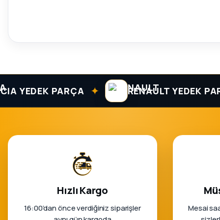
✦
YEDEK PARÇA
RENAULT YEDEK PARÇA
Hızlı Kargo
Müş
16:00’dan önce verdiğiniz siparişler
Mesai saa
aynı gün kargoda
sizle