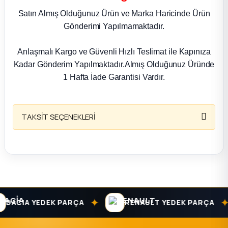
k Parça
Satın Almış Olduğunuz Ürün ve Marka Haricinde Ürün
Gönderimi Yapılmamaktadır.
rça
Anlaşmalı Kargo ve Güvenli Hızlı Teslimat ile Kapınıza
 Parça
Kadar Gönderim Yapılmaktadır.Almış Olduğunuz Üründe
1 Hafta İade Garantisi Vardır.
TAKSİT SEÇENEKLERİ
✦
✦
DACIA YEDEK PARÇA
RENAULT YEDEK PARÇA