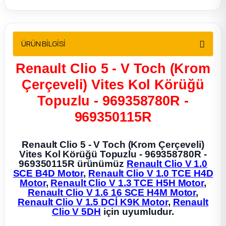
2012 Sedan
 Parça
ÜRÜN BİLGİSİ
 Parça
Renault Clio 5 - V Toch (Krom
Çerçeveli) Vites Kol Körüğü
ça
Topuzlu - 969358780R -
dek Parça
969350115R
rça
Renault Clio 5 - V Toch (Krom Çerçeveli)
Vites Kol Körüğü Topuzlu - 969358780R -
969350115R ürünümüz
Renault Clio V 1.0
edek Parça
SCE B4D Motor
,
Renault Clio V 1.0 TCE H4D
Motor
,
Renault Clio V 1.3 TCE H5H Motor
,
Renault Clio V 1.6 16 SCE H4M Motor
,
rça
Renault Clio V 1.5 DCİ K9K Motor
,
Renault
Clio V 5DH
için uyumludur.
rça