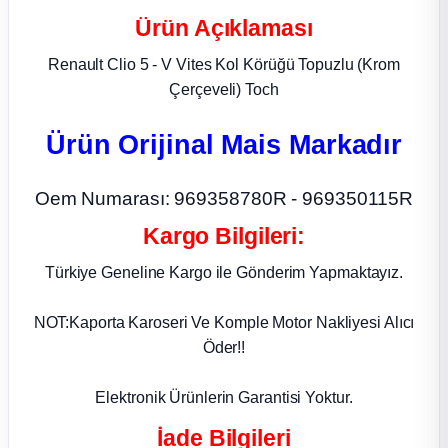
Ürün Açıklaması
ça
Renault Clio 5 - V Vites Kol Körüğü Topuzlu (Krom
ça
Çerçeveli) Toch
Ürün Orijinal Mais Markadır
k Parça
 Parça
Oem Numarası: 969358780R - 969350115R
Kargo Bilgileri:
 Parça
Türkiye Geneline Kargo ile Gönderim Yapmaktayız.
ek Parça
NOT:Kaporta Karoseri Ve Komple Motor Nakliyesi Alıcı
Öder!!
 Parça
Elektronik Ürünlerin Garantisi Yoktur.
 Parça
İade Bilgileri