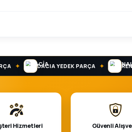
✦
✦
DACIA YEDEK PARÇA
RENAUL
teri Hizmetleri
Güvenli Alışve