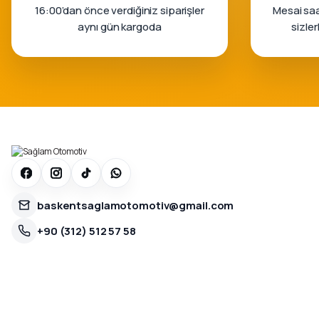
16:00’dan önce verdiğiniz siparişler
Mesai saa
aynı gün kargoda
sizle
baskentsaglamotomotiv@gmail.com
+90 (312) 512 57 58