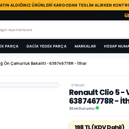
ATIN ALDIĞINIZ ÜRÜNLERİ KARGODAN TESLİM ALIRKEN KONTRO
EK PARÇA
DACİA YEDEK PARÇA
MARKALAR
HESAP NUMA
ağ Ön Çamurluk Bakaliti - 638746778R - İthal
0 Yorum
Renault Clio 5 -
638746778R - İt
Stok Durumu
198 TL
(KDV Dahil)