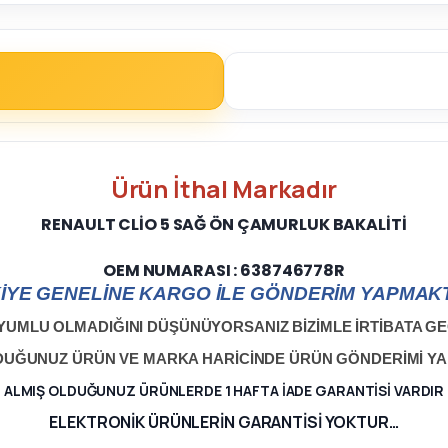
Ürün
İthal
Markadır
RENAULT CLİO 5 SAĞ ÖN ÇAMURLUK BAKALİTİ
OEM NUMARASI : 638746778R
İYE GENELİNE KARGO İLE GÖNDERİM YAPMAKT
YUMLU OLMADIĞINI DÜŞÜNÜYORSANIZ BİZİMLE İRTİBATA GEÇ
LDUĞUNUZ ÜRÜN VE MARKA HARİCİNDE ÜRÜN GÖNDERİMİ Y
ALMIŞ OLDUĞUNUZ ÜRÜNLERDE 1 HAFTA İADE GARANTİSİ VARDIR
ELEKTRONİK ÜRÜNLERİN GARANTİSİ YOKTUR…