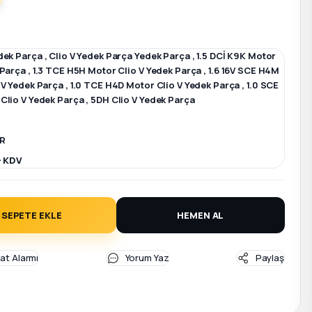
dek Parça
,
Clio V Yedek Parça Yedek Parça
,
1.5 DCİ K9K Motor
 Parça
,
1.3 TCE H5H Motor Clio V Yedek Parça
,
1.6 16V SCE H4M
 V Yedek Parça
,
1.0 TCE H4D Motor Clio V Yedek Parça
,
1.0 SCE
Clio V Yedek Parça
,
5DH Clio V Yedek Parça
R
+ KDV
SEPETE EKLE
HEMEN AL
yat Alarmı
Yorum Yaz
Paylaş