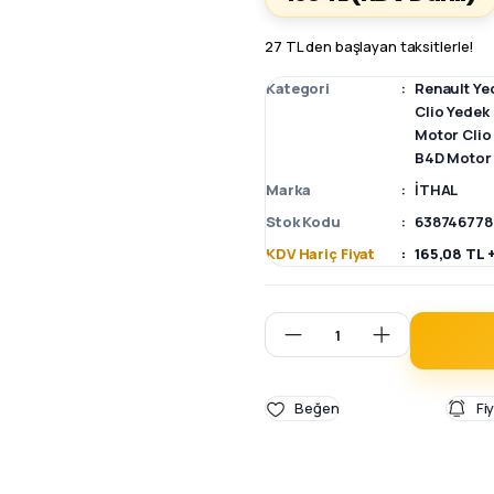
27 TL den başlayan taksitlerle!
Kategori
Renault Ye
Clio Yedek
Motor Clio
B4D Motor 
Marka
İTHAL
Stok Kodu
638746778
KDV Hariç Fiyat
165,08 TL 
Fi