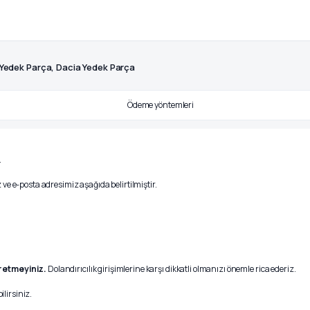
 Yedek Parça, Dacia Yedek Parça
.
ve e-posta adresimiz aşağıda belirtilmiştir.
r etmeyiniz.
Dolandırıcılık girişimlerine karşı dikkatli olmanızı önemle rica ederiz.
ilirsiniz.