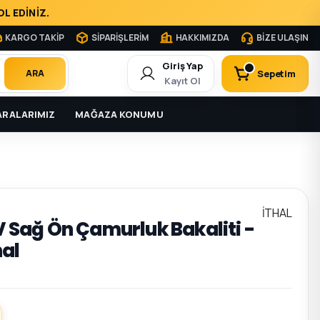
L EDİNİZ.
KARGO TAKİP
SİPARİŞLERİM
HAKKIMIZDA
BİZE ULAŞIN
Giriş Yap
Sepetim
ARA
Kayıt Ol
RALARIMIZ
MAĞAZA KONUMU
İTHAL
 V Sağ Ön Çamurluk Bakaliti -
hal