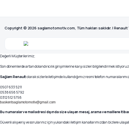
Copyright © 2026 saglamotomotiv.com, Tüm hakları saklıdır. | Renault
Değerli Müşterilerimiz;
Son dönemlerde artan dolandırıcılık girişimlerine karşı sizleri bilgilendirmek istiyoruz
Sağlam Renault
olarak sizlerle iletişimde kullandığımız resmi telefon numaralarımız 
0507 633 5211
0538 658 5792
0312 512 5758
baskentsaglamotomotiv@gmail.com
Bu numaralar ve mail adresi dışında size ulaşan mesaj, arama ve maillere itiba
Güvenli alışveriş ve sorularınız için yukarıdaki iletişim kanallarımızdan bizlere ulaşab