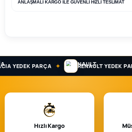
ANLAŞMALI KARGO İLE GÜVENLİ HIZLI TESLİMAT
✦
 YEDEK PARÇA
RENAULT YEDEK PARÇA
Hızlı Kargo
Müş