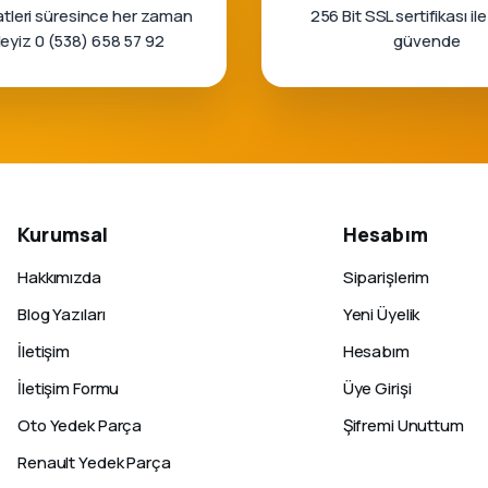
tleri süresince her zaman
256 Bit SSL sertifikası ile
rleyiz 0 (538) 658 57 92
güvende
Kurumsal
Hesabım
Hakkımızda
Siparişlerim
Blog Yazıları
Yeni Üyelik
İletişim
Hesabım
İletişim Formu
Üye Girişi
Oto Yedek Parça
Şifremi Unuttum
Renault Yedek Parça