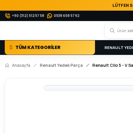
LÜTFEN S
+90 (312) 512 57 58
0538 658 57 92
TÜM KATEGORİLER
RENAULT YED
Anasayfa
Renault Yedek Parça
Renault Clio 5 - V S