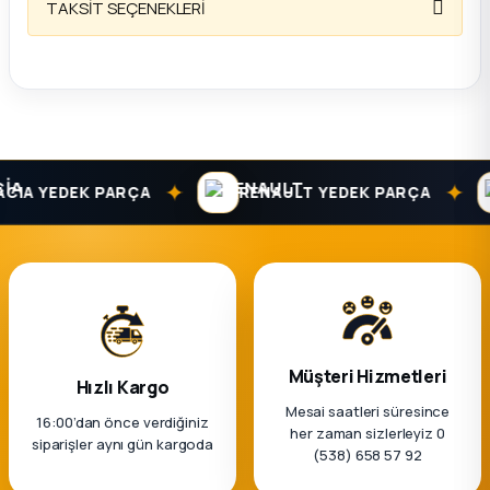
TAKSİT SEÇENEKLERİ
ça
ça
k Parça
✦
✦
IA YEDEK PARÇA
RENAULT YEDEK PARÇA
 Parça
 Parça
ek Parça
Müşteri Hizmetleri
 Parça
Hızlı Kargo
Mesai saatleri süresince
16:00’dan önce verdiğiniz
her zaman sizlerleyiz 0
 Parça
siparişler aynı gün kargoda
(538) 658 57 92