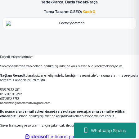
Yedek Parça, Dacia Yedek Parça
Tema Tasarım & SEO:
KadirX
Değerli Müşterilerimiz;
Son dönemlerde artan dolandırıcılık girişimlerine karşı sizleri bilgilendirmek istiyoruz.
Sağlam Renault
olarak sizlerle iletişimde kullandığımız resmi telefon numaralarımız ve e-posta
adresimiz aşağıda belirtilmiştir.
0507 633 5211
0538 658 5792
0312 512 5758
baskentsaglamotomotiv@gmail.com
Bu numaralar ve mail adresi dışında size ulaşan mesaj, arama ve maillere itibar
etmeyiniz.
Dolandırıcılık girişimlerine karşı dikkatli olmanızı önemle rica ederiz.
Güvenli alışveriş ve sorularınız için yukarıdaki iletişim kanallarımızdan bizlere ulaşabilirsiniz.
Whatsapp Sipariş
ideasoft
ile
e-