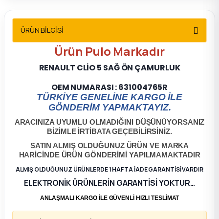
2012 Sedan
ÜRÜN BİLGİSİ
 Parça
Ürün
Pulo
Markadır
 Parça
RENAULT CLİO 5 SAĞ ÖN ÇAMURLUK
ça
OEM NUMARASI : 631004765R
TÜRKİYE GENELİNE KARGO İLE
GÖNDERİM YAPMAKTAYIZ.
dek Parça
ARACINIZA UYUMLU OLMADIĞINI DÜŞÜNÜYORSANIZ
BİZİMLE İRTİBATA GEÇEBİLİRSİNİZ.
rça
SATIN ALMIŞ OLDUĞUNUZ ÜRÜN VE MARKA
HARİCİNDE ÜRÜN GÖNDERİMİ YAPILMAMAKTADIR
edek Parça
ALMIŞ OLDUĞUNUZ ÜRÜNLERDE 1 HAFTA İADE GARANTİSİ VARDIR
ELEKTRONİK ÜRÜNLERİN GARANTİSİ YOKTUR…
rça
ANLAŞMALI KARGO İLE GÜVENLİ HIZLI TESLİMAT
rça