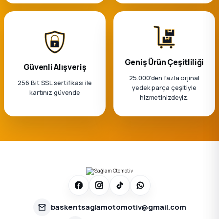
k Parça
rça
 Parça
Geniş Ürün Çeşitliliği
Güvenli Alışveriş
25.000'den fazla orjinal
256 Bit SSL sertifikası ile
yedek parça çeşitiyle
kartınız güvende
hizmetinizdeyiz.
baskentsaglamotomotiv@gmail.com