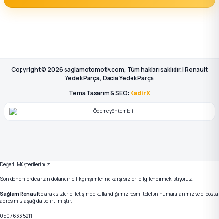
Copyright © 2026 saglamotomotiv.com, Tüm hakları saklıdır. | Renault
Yedek Parça, Dacia Yedek Parça
Tema Tasarım & SEO:
KadirX
Değerli Müşterilerimiz;
Son dönemlerde artan dolandırıcılık girişimlerine karşı sizleri bilgilendirmek istiyoruz.
Sağlam Renault
olarak sizlerle iletişimde kullandığımız resmi telefon numaralarımız ve e-posta
adresimiz aşağıda belirtilmiştir.
0507 633 5211