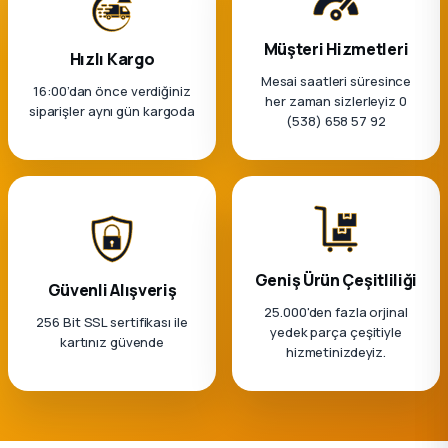
k Parça
Müşteri Hizmetleri
Hızlı Kargo
rça
Mesai saatleri süresince
16:00’dan önce verdiğiniz
her zaman sizlerleyiz 0
 Parça
siparişler aynı gün kargoda
(538) 658 57 92
Geniş Ürün Çeşitliliği
Güvenli Alışveriş
25.000'den fazla orjinal
256 Bit SSL sertifikası ile
yedek parça çeşitiyle
kartınız güvende
hizmetinizdeyiz.