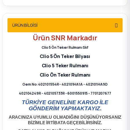
2012 Sedan
 Parça
ÜRÜN BİLGİSİ
 Parça
Ürün
SNR
Markadır
Clio 5 Ön Teker Rulmanı Skf
ça
Clio 5 Ön Teker Bilyası
Clio 5 Teker Rulmanı
dek Parça
Clio Ön Teker Rulmanı
rça
Oem No: 402101554R - 402101HA1A - 402101HA9D
402104249R - 402105733R - 6001550915 - 7701207677
edek Parça
TÜRKİYE GENELİNE KARGO İLE
GÖNDERİM YAPMAKTAYIZ.
rça
ARACINIZA UYUMLU OLMADIĞINI DÜŞÜNÜYORSANIZ
BİZİMLE İRTİBATA GEÇEBİLİRSİNİZ.
rça