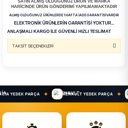
SATIN ALMIŞ OLDUĞUNUZ ÜRÜN VE MARKA
HARİCİNDE ÜRÜN GÖNDERİMİ YAPILMAMAKTADIR
ça
ALMIŞ OLDUĞUNUZ ÜRÜNLERDE 1 HAFTA İADE GARANTİSİ VARDIR
ELEKTRONİK ÜRÜNLERİN GARANTİSİ YOKTUR…
ça
ANLAŞMALI KARGO İLE GÜVENLİ HIZLI TESLİMAT
k Parça
TAKSİT SEÇENEKLERİ
 Parça
 Parça
ek Parça
✦
✦
IA YEDEK PARÇA
RENAULT YEDEK PARÇA
 Parça
 Parça