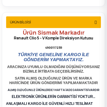
2012 Sedan
 Parça
ÜRÜN BİLGİSİ
 Parça
Ürün
Sismak
Markadır
Renault Clio 5 - V Komple Direksiyon Kutusu
ça
490011723R
dek Parça
TÜRKİYE GENELİNE KARGO İLE
GÖNDERİM YAPMAKTAYIZ.
rça
ARACINIZA UYUMLU OLMADIĞINI DÜŞÜNÜYORSANIZ
BİZİMLE İRTİBATA GEÇEBİLİRSİNİZ.
SATIN ALMIŞ OLDUĞUNUZ ÜRÜN VE MARKA
edek Parça
HARİCİNDE ÜRÜN GÖNDERİMİ YAPILMAMAKTADIR
ALMIŞ OLDUĞUNUZ ÜRÜNLERDE 1 HAFTA İADE GARANTİSİ VARDIR
rça
ELEKTRONİK ÜRÜNLERİN GARANTİSİ YOKTUR…
rça
ANLAŞMALI KARGO İLE GÜVENLİ HIZLI TESLİMAT