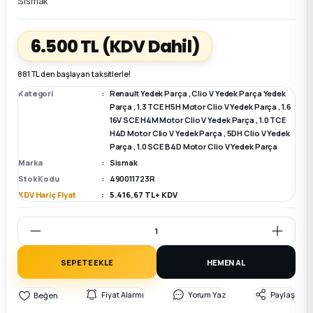
Sismak
k Parça
k Parça
Megane E-TECH Yedek Parça
6.500 TL
(KDV Dahil)
 Parça
881 TL den başlayan taksitlerle!
Kategori
Renault Yedek Parça
,
Clio V Yedek Parça Yedek
k Parça
Parça
,
1.3 TCE H5H Motor Clio V Yedek Parça
,
1.6
16V SCE H4M Motor Clio V Yedek Parça
,
1.0 TCE
H4D Motor Clio V Yedek Parça
,
5DH Clio V Yedek
 Parça
Parça
,
1.0 SCE B4D Motor Clio V Yedek Parça
Marka
Sismak
 Parça
Stok Kodu
490011723R
KDV Hariç Fiyat
5.416,67 TL + KDV
ek Parça
 Parça
SEPETE EKLE
HEMEN AL
k Parça
Fiyat Alarmı
Yorum Yaz
Paylaş