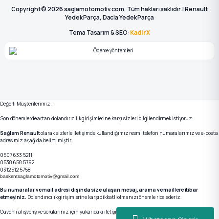
Copyright © 2026 saglamotomotiv.com, Tüm hakları saklıdır. | Renault
Yedek Parça, Dacia Yedek Parça
Tema Tasarım & SEO:
KadirX
Değerli Müşterilerimiz;
Son dönemlerde artan dolandırıcılık girişimlerine karşı sizleri bilgilendirmek istiyoruz.
Sağlam Renault
olarak sizlerle iletişimde kullandığımız resmi telefon numaralarımız ve e-posta
adresimiz aşağıda belirtilmiştir.
0507 633 5211
0538 658 5792
0312 512 5758
baskentsaglamotomotiv@gmail.com
Bu numaralar ve mail adresi dışında size ulaşan mesaj, arama ve maillere itibar
etmeyiniz.
Dolandırıcılık girişimlerine karşı dikkatli olmanızı önemle rica ederiz.
Güvenli alışveriş ve sorularınız için yukarıdaki iletişim kanallarımızdan bizlere ulaşabilirsiniz.