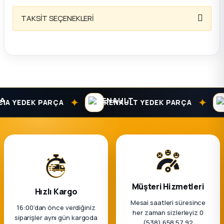
TAKSİT SEÇENEKLERİ
ça
ça
k Parça
 Parça
✦
✦
A YEDEK PARÇA
RENAULT YEDEK PARÇA
 Parça
ek Parça
 Parça
Müşteri Hizmetleri
Hızlı Kargo
 Parça
Mesai saatleri süresince
16:00’dan önce verdiğiniz
her zaman sizlerleyiz 0
siparişler aynı gün kargoda
(538) 658 57 92