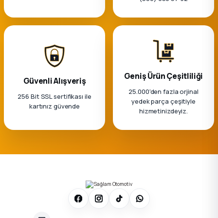
k Parça
rça
 Parça
Geniş Ürün Çeşitliliği
Güvenli Alışveriş
25.000'den fazla orjinal
256 Bit SSL sertifikası ile
yedek parça çeşitiyle
kartınız güvende
hizmetinizdeyiz.