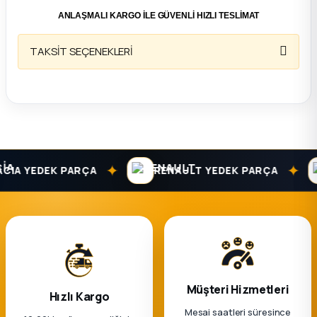
ANLAŞMALI KARGO İLE GÜVENLİ HIZLI TESLİMAT
ça
TAKSİT SEÇENEKLERİ
ça
k Parça
 Parça
✦
✦
IA YEDEK PARÇA
RENAULT YEDEK PARÇA
 Parça
ek Parça
 Parça
 Parça
Müşteri Hizmetleri
Hızlı Kargo
Mesai saatleri süresince