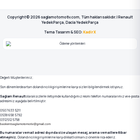
Copyright © 2026 saglamotomotiv.com, Tüm hakları saklıdır. | Renault
Yedek Parça, Dacia Yedek Parça
Tema Tasarım & SEO:
KadirX
Değerli Müşterilerimiz;
Son dönemlerde artan dolandırıcılık girişimlerine karşı sizleri bilgilendirmek istiyoruz.
Sağlam Renault
olarak sizlerle iletişimde kullandığımız resmi telefon numaralarımız ve e-posta
adresimiz aşağıda belirtilmiştir.
0507 633 5211
0538 658 5792
0312 512 5758
baskentsaglamotomotiv@gmail.com
Bu numaralar ve mail adresi dışında size ulaşan mesaj, arama ve maillere itibar
etmeyiniz.
Dolandırıcılık girişimlerine karşı dikkatli olmanızı önemle rica ederiz.