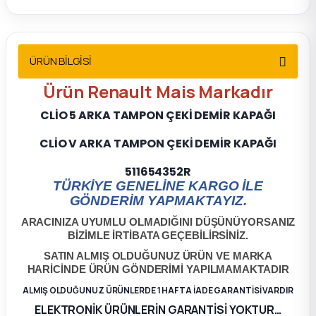
2012 Sedan
 Parça
ÜRÜN BİLGİSİ
 Parça
Ürün Renault Mais Markadır
CLİO 5 ARKA TAMPON ÇEKİ DEMİR KAPAĞI
ça
CLİO V ARKA TAMPON ÇEKİ DEMİR KAPAĞI
dek Parça
511654352R
TÜRKİYE GENELİNE KARGO İLE
rça
GÖNDERİM YAPMAKTAYIZ.
ARACINIZA UYUMLU OLMADIĞINI DÜŞÜNÜYORSANIZ
edek Parça
BİZİMLE İRTİBATA GEÇEBİLİRSİNİZ.
SATIN ALMIŞ OLDUĞUNUZ ÜRÜN VE MARKA
rça
HARİCİNDE ÜRÜN GÖNDERİMİ YAPILMAMAKTADIR
ALMIŞ OLDUĞUNUZ ÜRÜNLERDE 1 HAFTA İADE GARANTİSİ VARDIR
rça
ELEKTRONİK ÜRÜNLERİN GARANTİSİ YOKTUR…