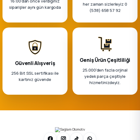
16:00’dan önce verdiğiniz
k Parça
her zaman sizlerleyiz 0
siparişler aynı gün kargoda
(538) 658 57 92
rça
 Parça
Geniş Ürün Çeşitliliği
Güvenli Alışveriş
25.000'den fazla orjinal
256 Bit SSL sertifikası ile
yedek parça çeşitiyle
kartınız güvende
hizmetinizdeyiz.