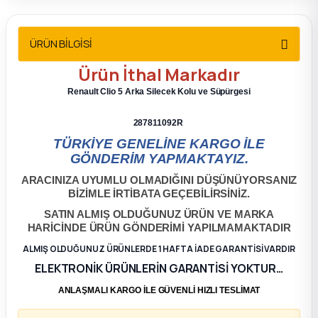
2012 Sedan
ÜRÜN BİLGİSİ
 Parça
Ürün
İthal
Markadır
 Parça
Renault Clio 5 Arka Silecek Kolu ve Süpürgesi
ça
287811092R
TÜRKİYE GENELİNE KARGO İLE
GÖNDERİM YAPMAKTAYIZ.
dek Parça
ARACINIZA UYUMLU OLMADIĞINI DÜŞÜNÜYORSANIZ
BİZİMLE İRTİBATA GEÇEBİLİRSİNİZ.
rça
SATIN ALMIŞ OLDUĞUNUZ ÜRÜN VE MARKA
HARİCİNDE ÜRÜN GÖNDERİMİ YAPILMAMAKTADIR
edek Parça
ALMIŞ OLDUĞUNUZ ÜRÜNLERDE 1 HAFTA İADE GARANTİSİ VARDIR
ELEKTRONİK ÜRÜNLERİN GARANTİSİ YOKTUR…
rça
ANLAŞMALI KARGO İLE GÜVENLİ HIZLI TESLİMAT
rça