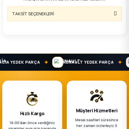
ça
TAKSİT SEÇENEKLERİ
ça
k Parça
 Parça
✦
✦
IA YEDEK PARÇA
RENAULT YEDEK PARÇA
 Parça
ek Parça
 Parça
Müşteri Hizmetleri
Hızlı Kargo
 Parça
Mesai saatleri süresince
16:00’dan önce verdiğiniz
her zaman sizlerleyiz 0
siparişler aynı gün kargoda