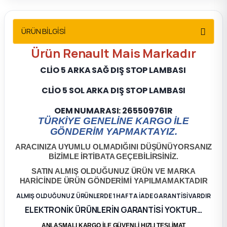
2012 Sedan
ÜRÜN BİLGİSİ
 Parça
Ürün Renault Mais Markadır
 Parça
CLİO 5 ARKA SAĞ DIŞ STOP LAMBASI
ça
CLİO 5 SOL ARKA DIŞ STOP LAMBASI
OEM NUMARASI:
265509761R
dek Parça
TÜRKİYE GENELİNE KARGO İLE
GÖNDERİM YAPMAKTAYIZ.
rça
ARACINIZA UYUMLU OLMADIĞINI DÜŞÜNÜYORSANIZ
BİZİMLE İRTİBATA GEÇEBİLİRSİNİZ.
edek Parça
SATIN ALMIŞ OLDUĞUNUZ ÜRÜN VE MARKA
HARİCİNDE ÜRÜN GÖNDERİMİ YAPILMAMAKTADIR
rça
ALMIŞ OLDUĞUNUZ ÜRÜNLERDE 1 HAFTA İADE GARANTİSİ VARDIR
ELEKTRONİK ÜRÜNLERİN GARANTİSİ YOKTUR…
rça
ANLAŞMALI KARGO İLE GÜVENLİ HIZLI TESLİMAT