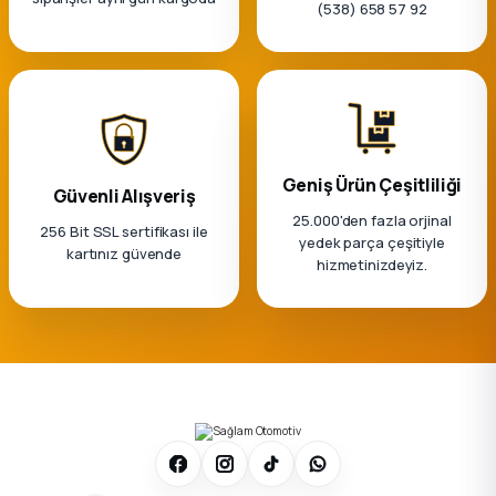
k Parça
(538) 658 57 92
rça
 Parça
Geniş Ürün Çeşitliliği
Güvenli Alışveriş
25.000'den fazla orjinal
256 Bit SSL sertifikası ile
yedek parça çeşitiyle
kartınız güvende
hizmetinizdeyiz.