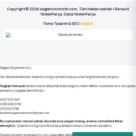
Copyright © 2026 saglamotomotiv.com, Tüm hakları saklıdır. | Renault
Yedek Parça, Dacia Yedek Parça
Tema Tasarım & SEO:
KadirX
Değerli Müşterilerimiz;
Son dönemlerde artan dolandırıcılık girişimlerine karşı sizleri bilgilendirmek istiyoruz.
Sağlam Renault
olarak sizlerle iletişimde kullandığımız resmi telefon numaralarımız ve e-posta
adresimiz aşağıda belirtilmiştir.
0507 633 5211
0538 658 5792
0312 512 5758
baskentsaglamotomotiv@gmail.com
Bu numaralar ve mail adresi dışında size ulaşan mesaj, arama ve maillere itibar
etmeyiniz.
Dolandırıcılık girişimlerine karşı dikkatli olmanızı önemle rica ederiz.
Güvenli alışveriş ve sorularınız için yukarıdaki iletişim kanallarımızdan bizlere ulaşabilirsiniz.