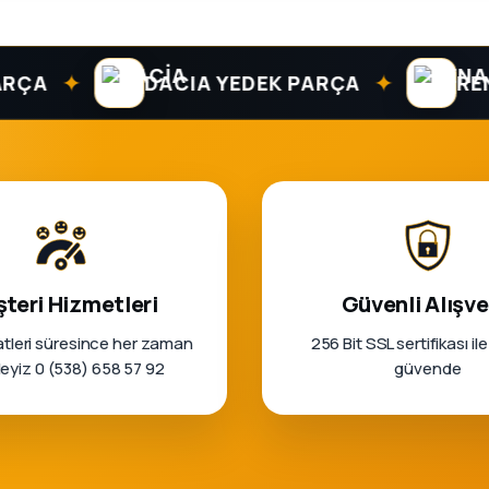
✦
✦
DACIA YEDEK PARÇA
RENAUL
teri Hizmetleri
Güvenli Alışve
tleri süresince her zaman
256 Bit SSL sertifikası ile
rleyiz 0 (538) 658 57 92
güvende