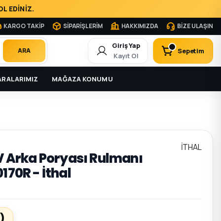
L EDİNİZ.
KARGO TAKİP
SİPARİŞLERİM
HAKKIMIZDA
BİZE ULAŞIN
Giriş Yap
Sepetim
ARA
Kayıt Ol
RALARIMIZ
MAĞAZA KONUMU
İTHAL
 V Arka Poryası Rulmanı
170R - İthal
)