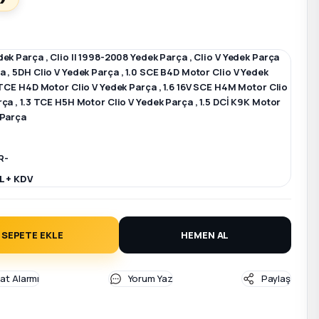
dek Parça
,
Clio II 1998-2008 Yedek Parça
,
Clio V Yedek Parça
ça
,
5DH Clio V Yedek Parça
,
1.0 SCE B4D Motor Clio V Yedek
 TCE H4D Motor Clio V Yedek Parça
,
1.6 16V SCE H4M Motor Clio
rça
,
1.3 TCE H5H Motor Clio V Yedek Parça
,
1.5 DCİ K9K Motor
 Parça
R-
L + KDV
SEPETE EKLE
HEMEN AL
yat Alarmı
Yorum Yaz
Paylaş