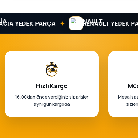
✦
 YEDEK PARÇA
RENAULT YEDEK PARÇA
Hızlı Kargo
Müş
16:00’dan önce verdiğiniz siparişler
Mesai saa
aynı gün kargoda
sizle