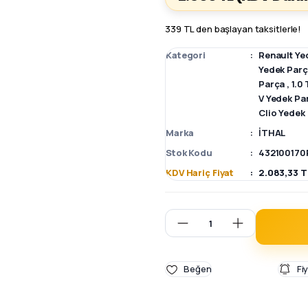
339 TL den başlayan taksitlerle!
Kategori
Renault Ye
Yedek Par
Parça
,
1.0
V Yedek Pa
Clio Yedek
Marka
İTHAL
Stok Kodu
432100170
KDV Hariç Fiyat
2.083,33 T
Fi