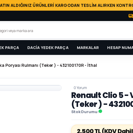
ATIN ALDIĞINIZ ÜRÜNLERİ KARGODAN TESLİM ALIRKEN KONTRO
EK PARÇA
DACİA YEDEK PARÇA
MARKALAR
HESAP NUMA
rka Poryası Rulmanı (Teker ) - 432100170R - İthal
0 Yorum
Renault Clio 5 -
(Teker ) - 432100
Stok Durumu
2.500 TL
(KDV Dahil