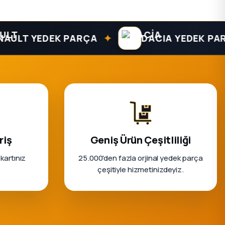
✦
T YEDEK PARÇA
DACIA YEDEK PARÇA
riş
Geniş Ürün Çeşitliliği
 kartınız
25.000'den fazla orjinal yedek parça
çeşitiyle hizmetinizdeyiz.