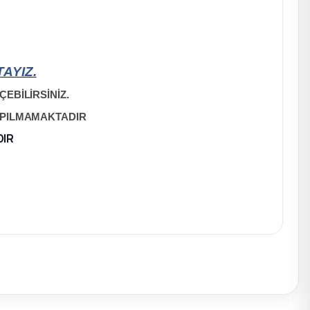
AYIZ.
EBİLİRSİNİZ.
APILMAMAKTADIR
DIR