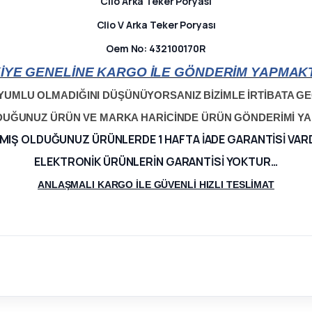
Clio Arka Teker Poryası
Clio V Arka Teker Poryası
Oem No: 432100170R
İYE GENELİNE KARGO İLE GÖNDERİM YAPMAKT
YUMLU OLMADIĞINI DÜŞÜNÜYORSANIZ BİZİMLE İRTİBATA GEÇ
LDUĞUNUZ ÜRÜN VE MARKA HARİCİNDE ÜRÜN GÖNDERİMİ Y
MIŞ OLDUĞUNUZ ÜRÜNLERDE 1 HAFTA İADE GARANTİSİ VAR
ELEKTRONİK ÜRÜNLERİN GARANTİSİ YOKTUR…
ANLAŞMALI KARGO İLE GÜVENLİ HIZLI TESLİMAT