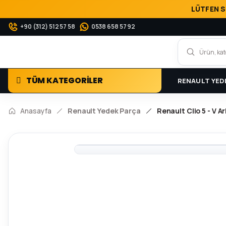
LÜTFEN S
+90 (312) 512 57 58
0538 658 57 92
TÜM KATEGORİLER
RENAULT YED
Anasayfa
Renault Yedek Parça
Renault Clio 5 - V A