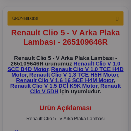
2012 Sedan
ÜRÜN BİLGİSİ
 Parça
Renault Clio 5 - V Arka Plaka
 Parça
Lambası - 265109646R
ça
Renault Clio 5 - V Arka Plaka Lambası -
265109646R ürünümüz
Renault Clio V 1.0
dek Parça
SCE B4D Motor
,
Renault Clio V 1.0 TCE H4D
Motor
,
Renault Clio V 1.3 TCE H5H Motor
,
Renault Clio V 1.6 16 SCE H4M Motor
,
rça
Renault Clio V 1.5 DCİ K9K Motor
,
Renault
Clio V 5DH
için uyumludur.
edek Parça
Ürün Açıklaması
rça
Renault Clio 5 - V Arka Plaka Lambası
rça