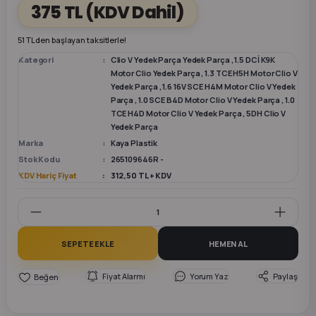
375 TL
(KDV Dahil)
k Parça
k Parça
Megane E-TECH Yedek Parça
51 TL den başlayan taksitlerle!
Kategori
Clio V Yedek Parça Yedek Parça
,
1.5 DCİ K9K
 Parça
Motor Clio Yedek Parça
,
1.3 TCE H5H Motor Clio V
Yedek Parça
,
1.6 16V SCE H4M Motor Clio V Yedek
Parça
,
1.0 SCE B4D Motor Clio V Yedek Parça
,
1.0
k Parça
TCE H4D Motor Clio V Yedek Parça
,
5DH Clio V
Yedek Parça
Marka
Kaya Plastik
 Parça
Stok Kodu
265109646R -
KDV Hariç Fiyat
312,50 TL + KDV
 Parça
ek Parça
SEPETE EKLE
HEMEN AL
 Parça
Fiyat Alarmı
Yorum Yaz
Paylaş
k Parça