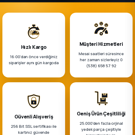
k Parça
rça
 Parça
Müşteri Hizmetleri
Hızlı Kargo
Mesai saatleri süresince
16:00’dan önce verdiğiniz
her zaman sizlerleyiz 0
siparişler aynı gün kargoda
(538) 658 57 92
Geniş Ürün Çeşitliliği
Güvenli Alışveriş
25.000'den fazla orjinal
256 Bit SSL sertifikası ile
yedek parça çeşitiyle
kartınız güvende