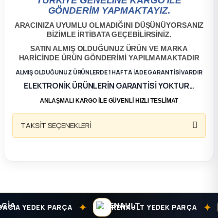
TÜRKİYE GENELİNE KARGO İLE
GÖNDERİM YAPMAKTAYIZ.
ça
ARACINIZA UYUMLU OLMADIĞINI DÜŞÜNÜYORSANIZ
BİZİMLE İRTİBATA GEÇEBİLİRSİNİZ.
ça
SATIN ALMIŞ OLDUĞUNUZ ÜRÜN VE MARKA
HARİCİNDE ÜRÜN GÖNDERİMİ YAPILMAMAKTADIR
k Parça
ALMIŞ OLDUĞUNUZ ÜRÜNLERDE 1 HAFTA İADE GARANTİSİ VARDIR
ELEKTRONİK ÜRÜNLERİN GARANTİSİ YOKTUR…
 Parça
ANLAŞMALI KARGO İLE GÜVENLİ HIZLI TESLİMAT
 Parça
TAKSİT SEÇENEKLERİ
ek Parça
 Parça
 Parça
✦
✦
ACIA YEDEK PARÇA
RENAULT YEDEK PARÇA