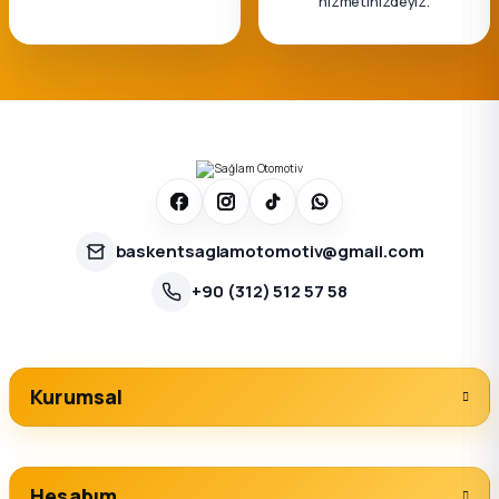
hizmetinizdeyiz.
baskentsaglamotomotiv@gmail.com
+90 (312) 512 57 58
Kurumsal
Hesabım