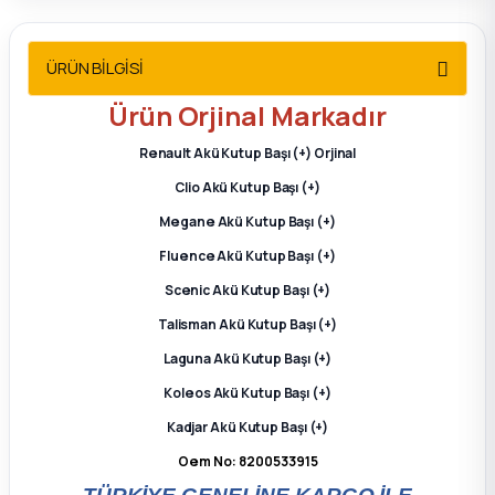
2012 Sedan
ÜRÜN BİLGİSİ
 Parça
Ürün
Orjinal
Markadır
 Parça
Renault Akü Kutup Başı (+) Orjinal
Clio Akü Kutup Başı (+)
ça
Megane Akü Kutup Başı (+)
dek Parça
Fluence Akü Kutup Başı (+)
Scenic Akü Kutup Başı (+)
rça
Talisman Akü Kutup Başı (+)
Laguna Akü Kutup Başı (+)
edek Parça
Koleos Akü Kutup Başı (+)
rça
Kadjar Akü Kutup Başı (+)
Oem No: 8200533915
rça