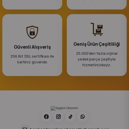
k Parça
rça
 Parça
Geniş Ürün Çeşitliliği
Güvenli Alışveriş
25.000'den fazla orjinal
256 Bit SSL sertifikası ile
yedek parça çeşitiyle
kartınız güvende
hizmetinizdeyiz.