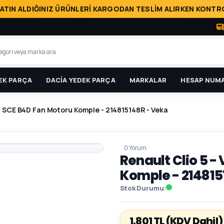
ATIN ALDIĞINIZ ÜRÜNLERİ KARGODAN TESLİM ALIRKEN KONTRO
EK PARÇA
DACİA YEDEK PARÇA
MARKALAR
HESAP NUMA
1.0 SCE B4D Fan Motoru Komple - 214815148R - Veka
0 Yorum
Renault Clio 5 -
Komple - 214815
Stok Durumu
1.801 TL
(KDV Dahil)