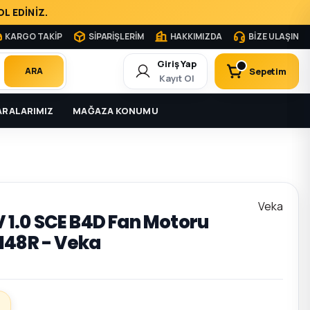
L EDİNİZ.
KARGO TAKİP
SİPARİŞLERİM
HAKKIMIZDA
BİZE ULAŞIN
Giriş Yap
Sepetim
ARA
Kayıt Ol
RALARIMIZ
MAĞAZA KONUMU
Veka
 V 1.0 SCE B4D Fan Motoru
148R - Veka