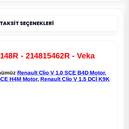
TAKSİT SEÇENEKLERİ
5148R - 214815462R - Veka
rünümüz
Renault Clio V 1.0 SCE B4D Motor
,
 SCE H4M Motor
,
Renault Clio V 1.5 DCİ K9K