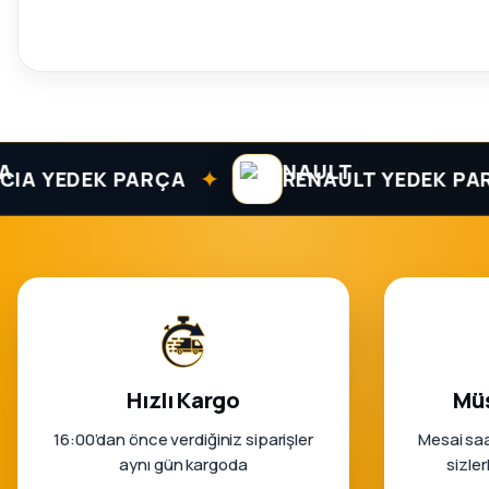
✦
YEDEK PARÇA
RENAULT YEDEK PARÇA
Hızlı Kargo
Müş
16:00’dan önce verdiğiniz siparişler
Mesai saa
aynı gün kargoda
sizle