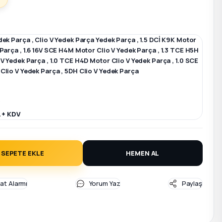
dek Parça
,
Clio V Yedek Parça Yedek Parça
,
1.5 DCİ K9K Motor
 Parça
,
1.6 16V SCE H4M Motor Clio V Yedek Parça
,
1.3 TCE H5H
 V Yedek Parça
,
1.0 TCE H4D Motor Clio V Yedek Parça
,
1.0 SCE
Clio V Yedek Parça
,
5DH Clio V Yedek Parça
R
L + KDV
SEPETE EKLE
HEMEN AL
yat Alarmı
Yorum Yaz
Paylaş