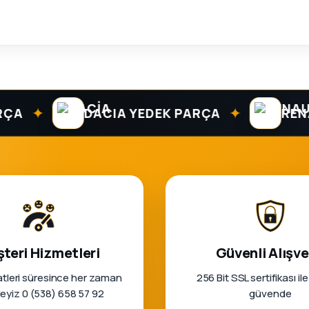
✦
✦
DACIA YEDEK PARÇA
RENAULT
teri Hizmetleri
Güvenli Alışve
tleri süresince her zaman
256 Bit SSL sertifikası ile
rleyiz 0 (538) 658 57 92
güvende