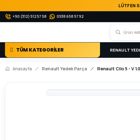
LÜTFEN S
+90 (312) 512 57 58
0538 658 57 92
TÜM KATEGORİLER
RENAULT YED
Anasayfa
Renault Yedek Parça
Renault Clio 5 - V 