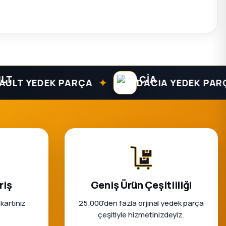
✦
 YEDEK PARÇA
DACIA YEDEK PARÇA
riş
Geniş Ürün Çeşitliliği
 kartınız
25.000'den fazla orjinal yedek parça
çeşitiyle hizmetinizdeyiz.