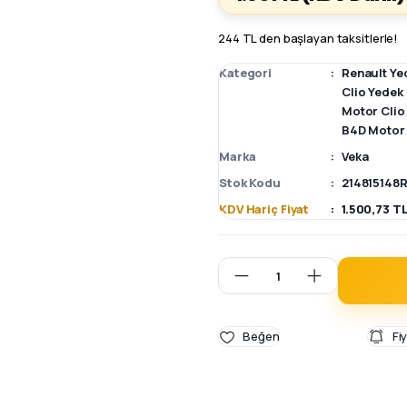
244 TL den başlayan taksitlerle!
Kategori
Renault Ye
Clio Yedek
Motor Clio
B4D Motor 
Marka
Veka
Stok Kodu
214815148
KDV Hariç Fiyat
1.500,73 T
Fi