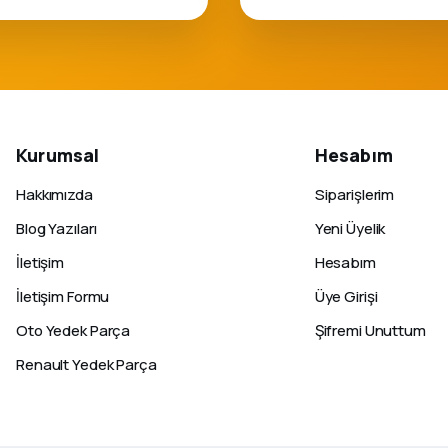
Kurumsal
Hesabım
Hakkımızda
Siparişlerim
Blog Yazıları
Yeni Üyelik
İletişim
Hesabım
İletişim Formu
Üye Girişi
Oto Yedek Parça
Şifremi Unuttum
Renault Yedek Parça