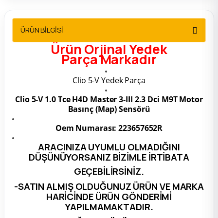
2012 Sedan
ÜRÜN BİLGİSİ
 Parça
Ürün
Orjinal Yedek
Parça
Markadır
 Parça
Clio 5-V Yedek Parça
ça
Clio 5-V 1.0 Tce H4D Master 3-III 2.3 Dci M9T Motor
Basınç (Map) Sensörü
dek Parça
Oem Numarası: 223657652R
rça
ARACINIZA UYUMLU OLMADIĞINI
DÜŞÜNÜYORSANIZ BİZİMLE İRTİBATA
edek Parça
GEÇEBİLİRSİNİZ.
-SATIN ALMIŞ OLDUĞUNUZ ÜRÜN VE MARKA
rça
HARİCİNDE ÜRÜN GÖNDERİMİ
YAPILMAMAKTADIR.
rça