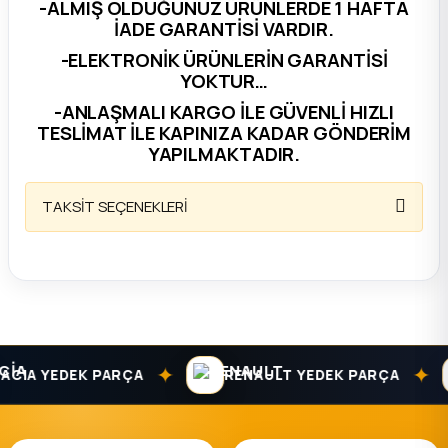
-ALMIŞ OLDUĞUNUZ ÜRÜNLERDE 1 HAFTA
İADE GARANTİSİ VARDIR.
ça
-ELEKTRONİK ÜRÜNLERİN GARANTİSİ
YOKTUR…
ça
-ANLAŞMALI KARGO İLE GÜVENLİ HIZLI
TESLİMAT İLE KAPINIZA KADAR GÖNDERİM
k Parça
YAPILMAKTADIR.
 Parça
TAKSİT SEÇENEKLERİ
 Parça
ek Parça
 Parça
✦
✦
CIA YEDEK PARÇA
RENAULT YEDEK PARÇA
 Parça