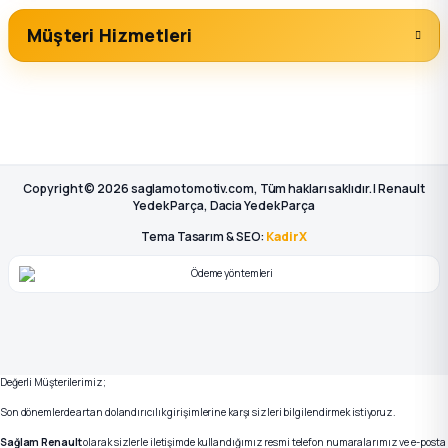
Müşteri Hizmetleri
Copyright © 2026 saglamotomotiv.com, Tüm hakları saklıdır. | Renault
Yedek Parça, Dacia Yedek Parça
Tema Tasarım & SEO:
KadirX
Değerli Müşterilerimiz;
Son dönemlerde artan dolandırıcılık girişimlerine karşı sizleri bilgilendirmek istiyoruz.
Sağlam Renault
olarak sizlerle iletişimde kullandığımız resmi telefon numaralarımız ve e-posta