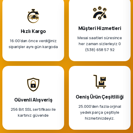
k Parça
rça
Müşteri Hizmetleri
Hızlı Kargo
 Parça
Mesai saatleri süresince
16:00’dan önce verdiğiniz
her zaman sizlerleyiz 0
siparişler aynı gün kargoda
(538) 658 57 92
Geniş Ürün Çeşitliliği
Güvenli Alışveriş
25.000'den fazla orjinal
256 Bit SSL sertifikası ile
yedek parça çeşitiyle
kartınız güvende
hizmetinizdeyiz.