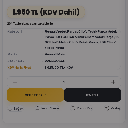
1.950 TL
(KDV Dahil)
k Parça
k Parça
Megane E-TECH Yedek Parça
264 TL den başlayan taksitlerle!
 Parça
Kategori
Renault Yedek Parça
,
Clio V Yedek Parça Yedek
Parça
,
1.0 TCE H4D Motor Clio V Yedek Parça
,
1.0
SCE B4D Motor Clio V Yedek Parça
,
5DH Clio V
k Parça
Yedek Parça
Marka
Renault Mais
 Parça
Stok Kodu
224332734R
KDV Hariç Fiyat
1.625,00 TL + KDV
 Parça
ek Parça
SEPETE EKLE
HEMEN AL
 Parça
Fiyat Alarmı
Yorum Yaz
Paylaş
k Parça