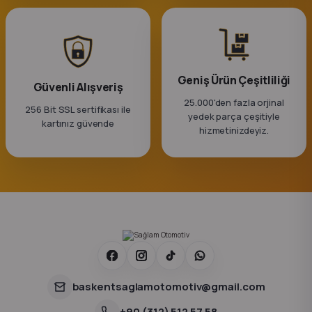
k Parça
rça
 Parça
Geniş Ürün Çeşitliliği
Güvenli Alışveriş
25.000'den fazla orjinal
256 Bit SSL sertifikası ile
yedek parça çeşitiyle
kartınız güvende
hizmetinizdeyiz.
baskentsaglamotomotiv@gmail.com
+90 (312) 512 57 58