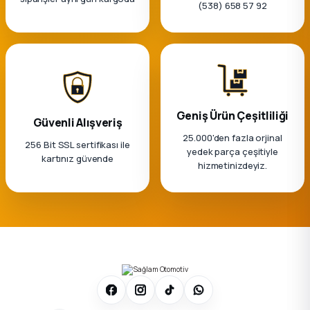
k Parça
(538) 658 57 92
rça
 Parça
Geniş Ürün Çeşitliliği
Güvenli Alışveriş
25.000'den fazla orjinal
256 Bit SSL sertifikası ile
yedek parça çeşitiyle
kartınız güvende
hizmetinizdeyiz.