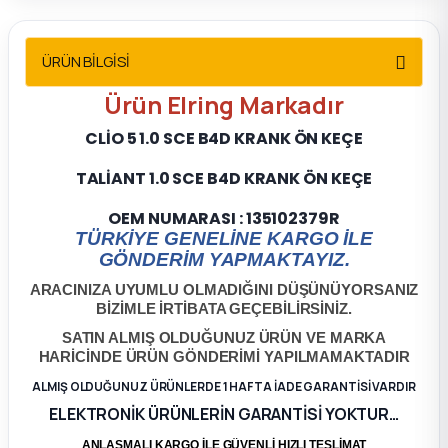
2012 Sedan
ÜRÜN BİLGİSİ
 Parça
Ürün
Elring
Markadır
 Parça
CLİO 5 1.0 SCE B4D KRANK ÖN KEÇE
ça
TALİANT 1.0 SCE B4D KRANK ÖN KEÇE
OEM NUMARASI : 135102379R
dek Parça
TÜRKİYE GENELİNE KARGO İLE
GÖNDERİM YAPMAKTAYIZ.
rça
ARACINIZA UYUMLU OLMADIĞINI DÜŞÜNÜYORSANIZ
BİZİMLE İRTİBATA GEÇEBİLİRSİNİZ.
edek Parça
SATIN ALMIŞ OLDUĞUNUZ ÜRÜN VE MARKA
HARİCİNDE ÜRÜN GÖNDERİMİ YAPILMAMAKTADIR
rça
ALMIŞ OLDUĞUNUZ ÜRÜNLERDE 1 HAFTA İADE GARANTİSİ VARDIR
ELEKTRONİK ÜRÜNLERİN GARANTİSİ YOKTUR…
rça
ANLAŞMALI KARGO İLE GÜVENLİ HIZLI TESLİMAT