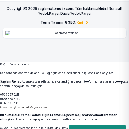
Copyright © 2026 saglamotomotiv.com, Tüm hakları saklıdır. | Renault
Yedek Parça, Dacia Yedek Parça
Tema Tasarım & SEO:
KadirX
Değerli Müşterilerimiz;
Son dönemlerde artan dolandırıcılık girişimlerine karşı sizleri bilgilendirmek istiyoruz.
Sağlam Renault
olarak sizlerle iletişimde kullandığımız resmi telefon numaralarımız ve e-posta
adresimiz aşağıda belirtilmiştir.
0507 633 5211
0538 658 5792
0312 512 5758
baskentsaglamotomotiv@gmail.com
Bu numaralar ve mail adresi dışında size ulaşan mesaj, arama ve maillere itibar
etmeyiniz.
Dolandırıcılık girişimlerine karşı dikkatli olmanızı önemle rica ederiz.
Güvenli alışveriş ve sorularınız için yukarıdaki iletişim kanallarımızdan bizlere ulaşabilirsiniz.