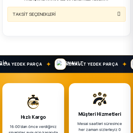
ça
TAKSİT SEÇENEKLERİ
ça
k Parça
 Parça
✦
✦
CIA YEDEK PARÇA
RENAULT YEDEK PARÇA
 Parça
ek Parça
 Parça
Müşteri Hizmetleri
Hızlı Kargo
 Parça
Mesai saatleri süresince
16:00’dan önce verdiğiniz
her zaman sizlerleyiz 0
siparişler aynı gün kargoda