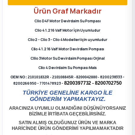
2012 Sedan
Ürün
Graf
Markadır
 Parça
Clio D4F Motor Devirdaim Su Pompası
Clio 4 1.2 16 Valf Motor İçin Uyumludur
 Parça
Clio 2 - Clio 3 - Clio 4 Modelleri için uyumludur
Clio 4 1.2 16 Valf Motor Devirdiam Pompası
ça
Cllio 3 Motor Su Devirdaim Pompası Orjinal
Clio 4 Devirdaim Su Pompası Mais
dek Parça
8200238333 -
OEM NO : 210101832R - 210108845R - 8200042880 -
8200397732 - 8200702750
8200266950 - 7701478923 -
rça
TÜRKİYE GENELİNE KARGO İLE
GÖNDERİM YAPMAKTAYIZ.
edek Parça
ARACINIZA UYUMLU OLMADIĞINI DÜŞÜNÜYORSANIZ
BİZİMLE İRTİBATA GEÇEBİLİRSİNİZ.
rça
SATIN ALMIŞ OLDUĞUNUZ ÜRÜN VE MARKA
HARİCİNDE ÜRÜN GÖNDERİMİ YAPILMAMAKTADIR
rça