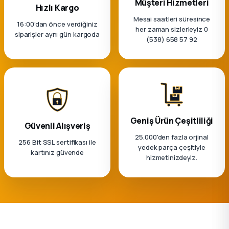
Müşteri Hizmetleri
k Parça
Hızlı Kargo
Mesai saatleri süresince
16:00’dan önce verdiğiniz
her zaman sizlerleyiz 0
rça
siparişler aynı gün kargoda
(538) 658 57 92
 Parça
Geniş Ürün Çeşitliliği
Güvenli Alışveriş
25.000'den fazla orjinal
256 Bit SSL sertifikası ile
yedek parça çeşitiyle
kartınız güvende
hizmetinizdeyiz.