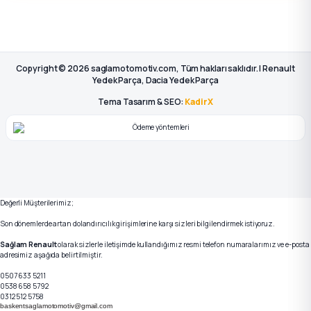
Copyright © 2026 saglamotomotiv.com, Tüm hakları saklıdır. | Renault
Yedek Parça, Dacia Yedek Parça
Tema Tasarım & SEO:
KadirX
Değerli Müşterilerimiz;
Son dönemlerde artan dolandırıcılık girişimlerine karşı sizleri bilgilendirmek istiyoruz.
Sağlam Renault
olarak sizlerle iletişimde kullandığımız resmi telefon numaralarımız ve e-posta
adresimiz aşağıda belirtilmiştir.
0507 633 5211
0538 658 5792
0312 512 5758
baskentsaglamotomotiv@gmail.com