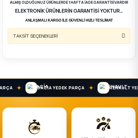
ALMIŞ OLDUĞUNUZ ÜRÜNLERDE 1 HAFTA İADE GARANTİSİ VARDIR
ELEKTRONİK ÜRÜNLERİN GARANTİSİ YOKTUR…
ça
ANLAŞMALI KARGO İLE GÜVENLİ HIZLI TESLİMAT
ça
TAKSİT SEÇENEKLERİ
k Parça
 Parça
 Parça
✦
✦
RÇA
DACIA YEDEK PARÇA
RENAULT YED
ek Parça
 Parça
 Parça