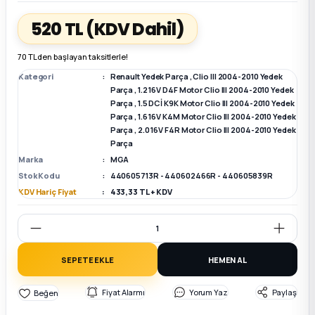
520 TL
(KDV Dahil)
k Parça
k Parça
Megane E-TECH Yedek Parça
70 TL den başlayan taksitlerle!
 Parça
Kategori
Renault Yedek Parça
,
Clio III 2004-2010 Yedek
Parça
,
1.2 16V D4F Motor Clio III 2004-2010 Yedek
Parça
,
1.5 DCİ K9K Motor Clio III 2004-2010 Yedek
k Parça
Parça
,
1.6 16V K4M Motor Clio III 2004-2010 Yedek
Parça
,
2.0 16V F4R Motor Clio III 2004-2010 Yedek
 Parça
Parça
Marka
MGA
Stok Kodu
440605713R - 440602466R - 440605839R
 Parça
KDV Hariç Fiyat
433,33 TL + KDV
ek Parça
 Parça
SEPETE EKLE
HEMEN AL
k Parça
Fiyat Alarmı
Yorum Yaz
Paylaş