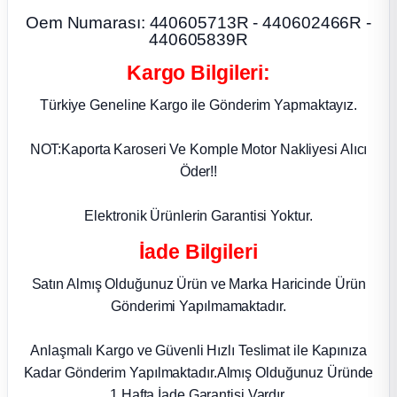
k Parça
Oem Numarası: 440605713R - 440602466R -
440605839R
rça
Kargo Bilgileri:
 Parça
Türkiye Geneline Kargo ile Gönderim Yapmaktayız.
NOT:Kaporta Karoseri Ve Komple Motor Nakliyesi Alıcı
Öder!!
Elektronik Ürünlerin Garantisi Yoktur.
İade Bilgileri
Satın Almış Olduğunuz Ürün ve Marka Haricinde Ürün
Gönderimi Yapılmamaktadır.
Anlaşmalı Kargo ve Güvenli Hızlı Teslimat ile Kapınıza
Kadar Gönderim Yapılmaktadır.Almış Olduğunuz Üründe
1 Hafta İade Garantisi Vardır.