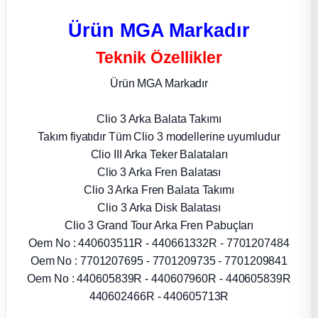
Ürün MGA Markadır
ça
Teknik Özellikler
ça
Ürün MGA Markadır
k Parça
Clio 3 Arka Balata Takımı
Takım fiyatıdır Tüm Clio 3 modellerine uyumludur
 Parça
Clio III Arka Teker Balataları
Clio 3 Arka Fren Balatası
 Parça
Clio 3 Arka Fren Balata Takımı
Clio 3 Arka Disk Balatası
ek Parça
Clio 3 Grand Tour Arka Fren Pabuçları
Oem No : 440603511R - 440661332R - 7701207484
 Parça
Oem No : 7701207695 - 7701209735 - 7701209841
Oem No : 440605839R - 440607960R - 440605839R
 Parça
440602466R - 440605713R