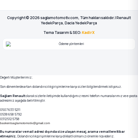
Copyright © 2026 saglamotomotiv.com, Tüm hakları saklıdır. | Renault
Yedek Parça, Dacia Yedek Parça
Tema Tasarım & SEO:
KadirX
Değerli Müşterilerimiz;
Son dönemlerde artan dolandırıcılık girişimlerine karşı sizleri bilgilendirmek istiyoruz.
Sağlam Renault
olarak sizlerle iletişimde kullandığımız resmi telefon numaralarımız ve e-posta
adresimiz aşağıda belirtilmiştir.
0507 633 5211
0538 658 5792
0312 512 5758
baskentsaglamotomotiv@gmail.com
Bu numaralar ve mail adresi dışında size ulaşan mesaj, arama ve maillere itibar
etmeyiniz.
Dolandırıcılık girişimlerine karşı dikkatli olmanızı önemle rica ederiz.