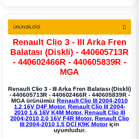
2012 Sedan
 Parça
ÜRÜN BİLGİSİ
 Parça
Renault Clio 3 - III Arka Fren
Balatası (Diskli) - 440605713R
ça
- 440602466R - 440605839R -
dek Parça
MGA
rça
Renault Clio 3 - III Arka Fren Balatası (Diskli)
- 440605713R - 440602466R - 440605839R -
MGA ürünümüz
Renault Clio III 2004-2010
edek Parça
1.2 16V D4F Motor
,
Renault Clio III 2004-
2010 1.6 16V K4M Motor
,
Renault Clio III
2004-2010 2.0 16V F4R Motor
,
Renault Clio
rça
III 2004-2010 1.5 DCİ K9K Motor
için
uyumludur.
rça