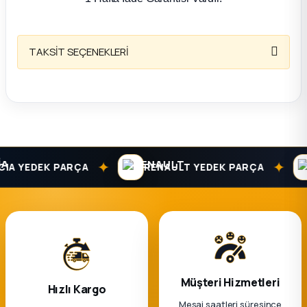
TAKSİT SEÇENEKLERİ
✦
✦
A YEDEK PARÇA
RENAULT YEDEK PARÇA
Müşteri Hizmetleri
Hızlı Kargo
Mesai saatleri süresince