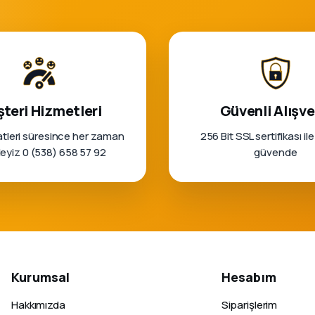
teri Hizmetleri
Güvenli Alışve
tleri süresince her zaman
256 Bit SSL sertifikası ile
rleyiz 0 (538) 658 57 92
güvende
Kurumsal
Hesabım
Hakkımızda
Siparişlerim