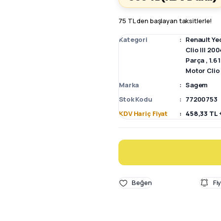
75 TL den başlayan taksitlerle!
Kategori
Renault Ye
Clio III 2
Parça
,
1.6
Motor Clio
Marka
Sagem
Stok Kodu
77200753
KDV Hariç Fiyat
458,33 TL 
Fi