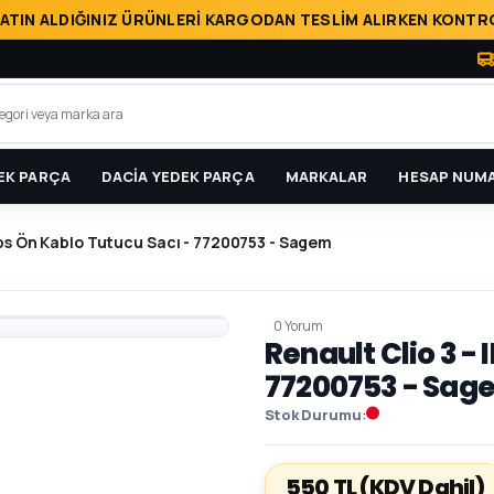
ATIN ALDIĞINIZ ÜRÜNLERİ KARGODAN TESLİM ALIRKEN KONTRO
EK PARÇA
DACİA YEDEK PARÇA
MARKALAR
HESAP NUMA
 Abs Ön Kablo Tutucu Sacı - 77200753 - Sagem
0 Yorum
Renault Clio 3 - 
77200753 - Sag
Stok Durumu
550 TL
(KDV Dahil)