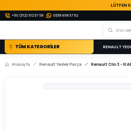
LÜTFEN S
+90 (312) 512 57 58
0538 658 57 92
TÜM KATEGORİLER
RENAULT YED
Anasayfa
Renault Yedek Parça
Renault Clio 3 - III