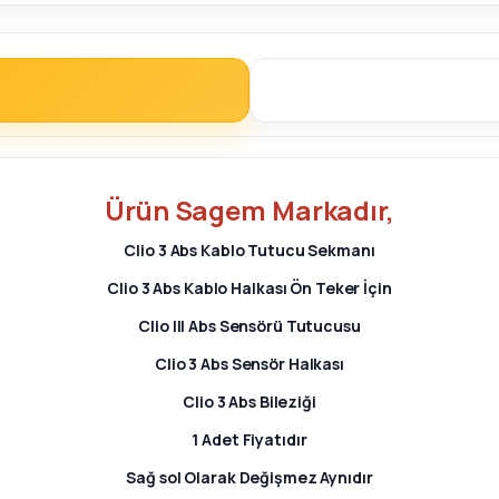
Ürün
Sagem
Markadır,
Clio 3
Abs Kablo Tutucu Sekmanı
Clio 3
Abs Kablo Halkası Ön Teker İçin
Clio I
II Abs Sensörü Tutucusu
Clio 3
Abs Sensör Halkası
Clio 3
Abs Bileziği
1 Adet Fiyatıdır
Sağ sol Olarak Değişmez Aynıdır