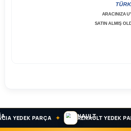
TÜRK
ARACINIZA U
SATIN ALMIŞ O
✦
 YEDEK PARÇA
RENAULT YEDEK PARÇA