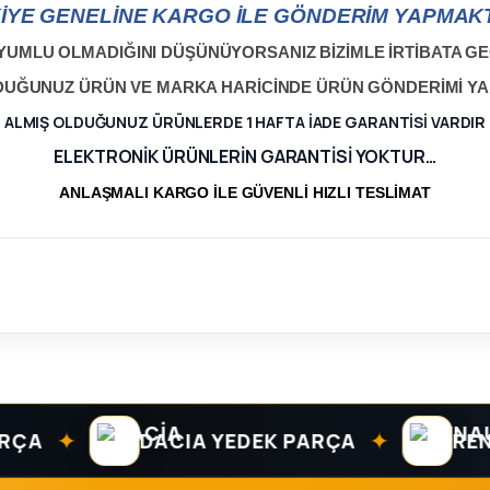
İYE GENELİNE KARGO İLE GÖNDERİM YAPMAKT
YUMLU OLMADIĞINI DÜŞÜNÜYORSANIZ BİZİMLE İRTİBATA GEÇ
LDUĞUNUZ ÜRÜN VE MARKA HARİCİNDE ÜRÜN GÖNDERİMİ Y
ALMIŞ OLDUĞUNUZ ÜRÜNLERDE 1 HAFTA İADE GARANTİSİ VARDIR
ELEKTRONİK ÜRÜNLERİN GARANTİSİ YOKTUR…
ANLAŞMALI KARGO İLE GÜVENLİ HIZLI TESLİMAT
✦
✦
DACIA YEDEK PARÇA
RENAUL