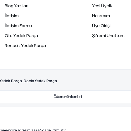
Blog Yazıları
Yeni Üyelik
İletişim
Hesabım
İletişim Formu
Üye Girişi
Oto Yedek Parça
Şifremi Unuttum
Renault Yedek Parça
 Yedek Parça, Dacia Yedek Parça
.
ve e-posta adresimiz aşağıda belirtilmiştir.