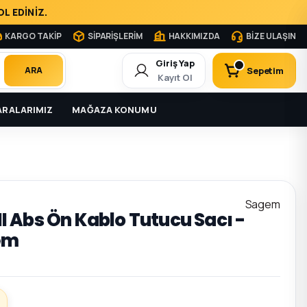
L EDİNİZ.
KARGO TAKİP
SİPARİŞLERİM
HAKKIMIZDA
BİZE ULAŞIN
Giriş Yap
Sepetim
ARA
Kayıt Ol
RALARIMIZ
MAĞAZA KONUMU
Sagem
III Abs Ön Kablo Tutucu Sacı -
em