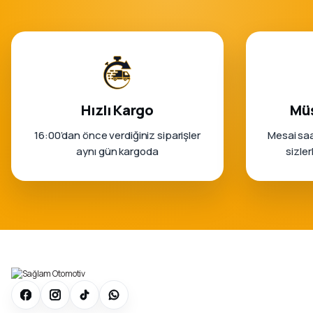
Hızlı Kargo
Müş
16:00’dan önce verdiğiniz siparişler
Mesai saa
aynı gün kargoda
sizle