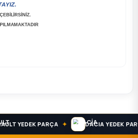
AYIZ.
EBİLİRSİNİZ.
APILMAMAKTADIR
✦
T YEDEK PARÇA
DACIA YEDEK PARÇA