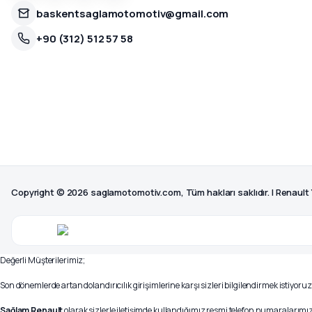
baskentsaglamotomotiv@gmail.com
+90 (312) 512 57 58
Copyright © 2026 saglamotomotiv.com, Tüm hakları saklıdır. | Renault
Değerli Müşterilerimiz;
Son dönemlerde artan dolandırıcılık girişimlerine karşı sizleri bilgilendirmek istiyoruz
Sağlam Renault
olarak sizlerle iletişimde kullandığımız resmi telefon numaralarımız 