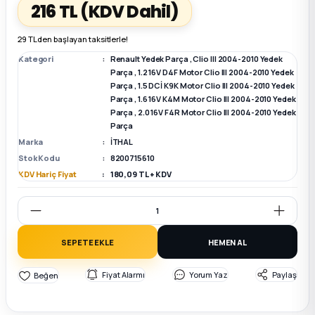
216 TL
(KDV Dahil)
k Parça
k Parça
Megane E-TECH Yedek Parça
29 TL den başlayan taksitlerle!
Kategori
Renault Yedek Parça
,
Clio III 2004-2010 Yedek
 Parça
Parça
,
1.2 16V D4F Motor Clio III 2004-2010 Yedek
Parça
,
1.5 DCİ K9K Motor Clio III 2004-2010 Yedek
Parça
,
1.6 16V K4M Motor Clio III 2004-2010 Yedek
k Parça
Parça
,
2.0 16V F4R Motor Clio III 2004-2010 Yedek
Parça
Marka
İTHAL
 Parça
Stok Kodu
8200715610
KDV Hariç Fiyat
180,09 TL + KDV
 Parça
ek Parça
SEPETE EKLE
HEMEN AL
 Parça
Fiyat Alarmı
Yorum Yaz
Paylaş
k Parça