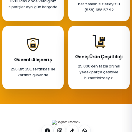
16:00’dan önce verdiğiniz
k Parça
her zaman sizlerleyiz 0
siparişler aynı gün kargoda
(538) 658 57 92
rça
 Parça
Geniş Ürün Çeşitliliği
Güvenli Alışveriş
25.000'den fazla orjinal
256 Bit SSL sertifikası ile
yedek parça çeşitiyle
kartınız güvende
hizmetinizdeyiz.