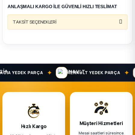
ANLAŞMALI KARGO İLE GÜVENLİ HIZLI TESLİMAT
ça
TAKSİT SEÇENEKLERİ
ça
k Parça
 Parça
✦
✦
CIA YEDEK PARÇA
RENAULT YEDEK PARÇA
 Parça
ek Parça
 Parça
 Parça
Müşteri Hizmetleri
Hızlı Kargo
Mesai saatleri süresince