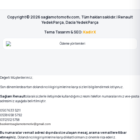
Copyright © 2026 saglamotomotiv.com, Tüm hakları saklıdır. | Renault
Yedek Parça, Dacia Yedek Parça
Tema Tasarım & SEO:
KadirX
Değerli Müşterilerimiz;
Son dönemlerde artan dolandırıcılık girişimlerine karşı sizleri bilgilendirmek istiyoruz.
Sağlam Renault
olarak sizlerle iletişimde kullandığımız resmi telefon numaralarımız ve e-posta
adresimiz aşağıda belirtilmiştir.
0507 633 5211
0538 658 5792
0312 512 5758
baskentsaglamotomotiv@gmail.com
Bu numaralar ve mail adresi dışında size ulaşan mesaj, arama ve maillere itibar
etmeyiniz.
Dolandırıcılık girişimlerine karşı dikkatli olmanızı önemle rica ederiz.