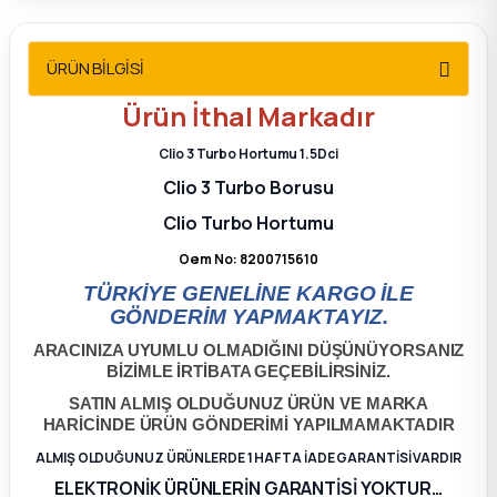
2012 Sedan
ÜRÜN BİLGİSİ
 Parça
Ürün
İthal
Markadır
 Parça
Clio 3 Turbo Hortumu 1.5Dci
Clio 3 Turbo Borusu
ça
Clio Turbo Hortumu
dek Parça
Oem No: 8200715610
TÜRKİYE GENELİNE KARGO İLE
rça
GÖNDERİM YAPMAKTAYIZ.
ARACINIZA UYUMLU OLMADIĞINI DÜŞÜNÜYORSANIZ
edek Parça
BİZİMLE İRTİBATA GEÇEBİLİRSİNİZ.
SATIN ALMIŞ OLDUĞUNUZ ÜRÜN VE MARKA
rça
HARİCİNDE ÜRÜN GÖNDERİMİ YAPILMAMAKTADIR
ALMIŞ OLDUĞUNUZ ÜRÜNLERDE 1 HAFTA İADE GARANTİSİ VARDIR
rça
ELEKTRONİK ÜRÜNLERİN GARANTİSİ YOKTUR…