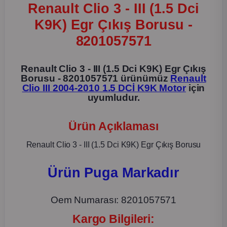
Renault Clio 3 - III (1.5 Dci
2012 Sedan
K9K) Egr Çıkış Borusu -
 Parça
8201057571
 Parça
Renault Clio 3 - III (1.5 Dci K9K) Egr Çıkış
Borusu - 8201057571 ürünümüz
Renault
Clio III 2004-2010 1.5 DCİ K9K Motor
için
ça
uyumludur.
dek Parça
Ürün Açıklaması
rça
Renault Clio 3 - III (1.5 Dci K9K) Egr Çıkış Borusu
edek Parça
Ürün Puga Markadır
rça
Oem Numarası: 8201057571
Kargo Bilgileri:
rça