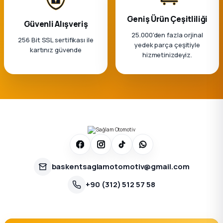
Geniş Ürün Çeşitliliği
Güvenli Alışveriş
25.000'den fazla orjinal
256 Bit SSL sertifikası ile
yedek parça çeşitiyle
kartınız güvende
hizmetinizdeyiz.
baskentsaglamotomotiv@gmail.com
+90 (312) 512 57 58