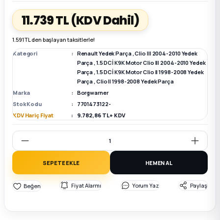
11.739 TL
(KDV Dahil)
k Parça
k Parça
Megane E-TECH Yedek Parça
1.591 TL den başlayan taksitlerle!
 Parça
Kategori
Renault Yedek Parça
,
Clio III 2004-2010 Yedek
Parça
,
1.5 DCİ K9K Motor Clio III 2004-2010 Yedek
Parça
,
1.5 DCİ K9K Motor Clio II 1998-2008 Yedek
k Parça
Parça
,
Clio II 1998-2008 Yedek Parça
Marka
Borgwarner
 Parça
Stok Kodu
7701473122-
KDV Hariç Fiyat
9.782,86 TL + KDV
 Parça
ek Parça
SEPETE EKLE
HEMEN AL
 Parça
Fiyat Alarmı
Yorum Yaz
Paylaş
k Parça