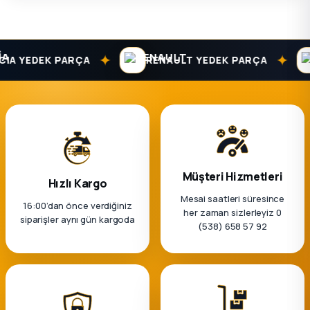
✦
✦
A YEDEK PARÇA
RENAULT YEDEK PARÇA
Müşteri Hizmetleri
Hızlı Kargo
Mesai saatleri süresince
16:00’dan önce verdiğiniz
her zaman sizlerleyiz 0
siparişler aynı gün kargoda
(538) 658 57 92