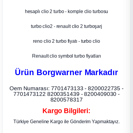
ça
hesaplı clio 2 turbo - komple clio turbosu
turbo clio2 - renault clio 2 turboşarj
ça
reno clio 2 turbo fiyatı - turbo clio
k Parça
Renault clio symbol turbo fiyatları
 Parça
Ürün Borgwarner Markadır
 Parça
Oem Numarası: 7701473133 - 8200022735 -
ek Parça
7701473122 8200351439 - 8200409030 -
8200578317
 Parça
Kargo Bilgileri:
 Parça
Türkiye Geneline Kargo ile Gönderim Yapmaktayız.