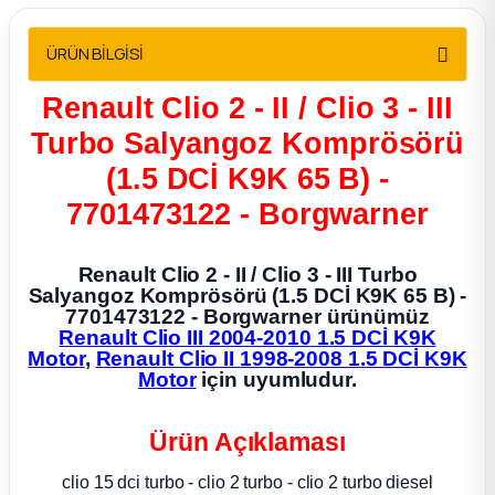
2012 Sedan
ÜRÜN BİLGİSİ
 Parça
Renault Clio 2 - II / Clio 3 - III
 Parça
Turbo Salyangoz Komprösörü
(1.5 DCİ K9K 65 B) -
ça
7701473122 - Borgwarner
dek Parça
Renault Clio 2 - II / Clio 3 - III Turbo
Salyangoz Komprösörü (1.5 DCİ K9K 65 B) -
rça
7701473122 - Borgwarner ürünümüz
Renault Clio III 2004-2010 1.5 DCİ K9K
Motor
,
Renault Clio II 1998-2008 1.5 DCİ K9K
edek Parça
Motor
için uyumludur.
rça
Ürün Açıklaması
rça
clio 15 dci turbo - clio 2 turbo - clio 2 turbo diesel