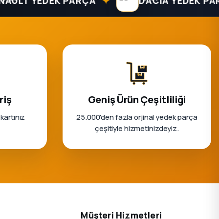
✦
T YEDEK PARÇA
DACIA YEDEK PARÇA
riş
Geniş Ürün Çeşitliliği
 kartınız
25.000'den fazla orjinal yedek parça
çeşitiyle hizmetinizdeyiz.
Müşteri Hizmetleri