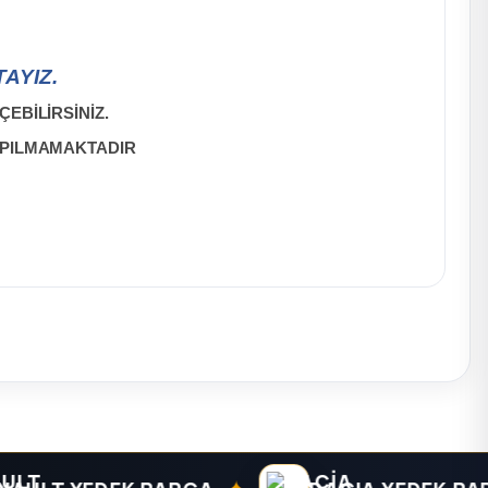
AYIZ.
EBİLİRSİNİZ.
APILMAMAKTADIR