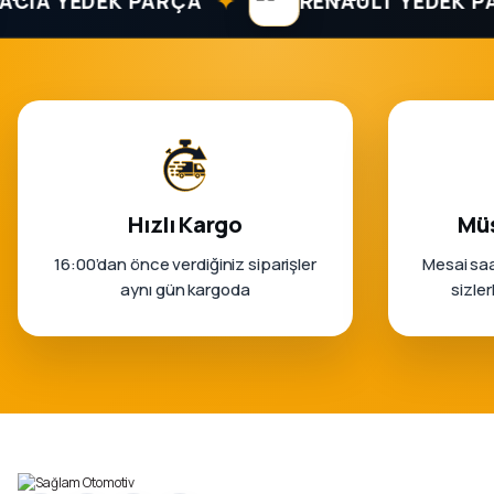
✦
 YEDEK PARÇA
RENAULT YEDEK PARÇ
Hızlı Kargo
Müş
16:00’dan önce verdiğiniz siparişler
Mesai saa
aynı gün kargoda
sizle