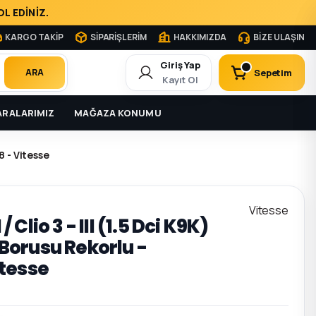
L EDİNİZ.
KARGO TAKİP
SİPARİŞLERİM
HAKKIMIZDA
BİZE ULAŞIN
Giriş Yap
Sepetim
ARA
Kayıt Ol
RALARIMIZ
MAĞAZA KONUMU
8 - Vitesse
Vitesse
 / Clio 3 - III (1.5 Dci K9K)
orusu Rekorlu -
tesse