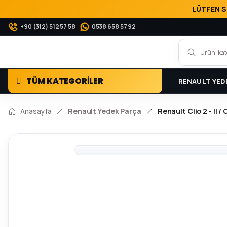
LÜTFEN S
+90 (312) 512 57 58
0538 658 57 92
TÜM KATEGORİLER
RENAULT YED
Anasayfa
Renault Yedek Parça
Renault Clio 2 - II 