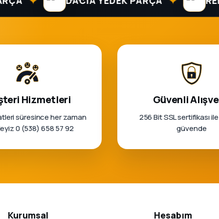
✦
✦
A
DACIA YEDEK PARÇA
RENAUL
teri Hizmetleri
Güvenli Alışve
tleri süresince her zaman
256 Bit SSL sertifikası ile
rleyiz 0 (538) 658 57 92
güvende
Kurumsal
Hesabım