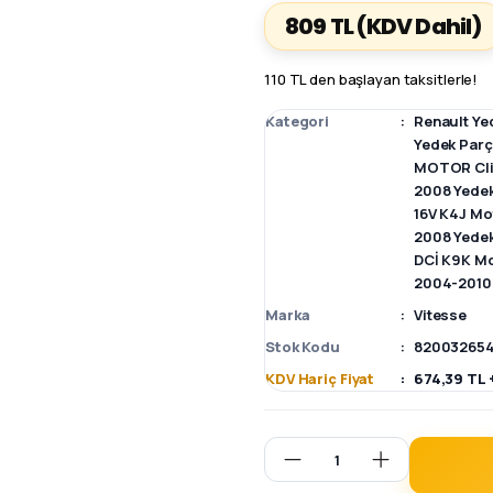
809 TL
(KDV Dahil)
110 TL den başlayan taksitlerle!
Kategori
Renault Ye
Yedek Par
MOTOR Clio
2008 Yede
16V K4J Mo
2008 Yede
DCİ K9K Mo
2004-2010
Marka
Vitesse
Stok Kodu
82003265
KDV Hariç Fiyat
674,39 TL 