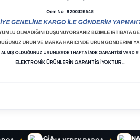
Oem No : 8200326548
İYE GENELİNE KARGO İLE GÖNDERİM YAPMAKT
YUMLU OLMADIĞINI DÜŞÜNÜYORSANIZ BİZİMLE İRTİBATA GEÇ
LDUĞUNUZ ÜRÜN VE MARKA HARİCİNDE ÜRÜN GÖNDERİMİ Y
ALMIŞ OLDUĞUNUZ ÜRÜNLERDE 1 HAFTA İADE GARANTİSİ VARDIR
ELEKTRONİK ÜRÜNLERİN GARANTİSİ YOKTUR…