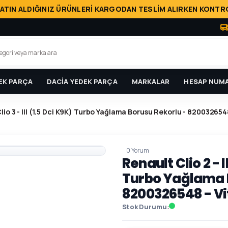
ATIN ALDIĞINIZ ÜRÜNLERİ KARGODAN TESLİM ALIRKEN KONTRO
EK PARÇA
DACİA YEDEK PARÇA
MARKALAR
HESAP NUMA
/ Clio 3 - III (1.5 Dci K9K) Turbo Yağlama Borusu Rekorlu - 820032654
0 Yorum
Renault Clio 2 - II
Turbo Yağlama B
8200326548 - Vi
Stok Durumu