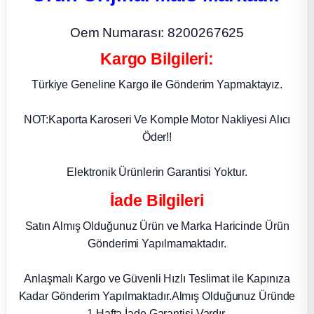
ça
Oem Numarası: 8200267625
Kargo Bilgileri:
ça
Türkiye Geneline Kargo ile Gönderim Yapmaktayız.
k Parça
NOT:Kaporta Karoseri Ve Komple Motor Nakliyesi Alıcı
 Parça
Öder!!
 Parça
Elektronik Ürünlerin Garantisi Yoktur.
İade Bilgileri
ek Parça
Satın Almış Olduğunuz Ürün ve Marka Haricinde Ürün
Gönderimi Yapılmamaktadır.
 Parça
Anlaşmalı Kargo ve Güvenli Hızlı Teslimat ile Kapınıza
 Parça
Kadar Gönderim Yapılmaktadır.Almış Olduğunuz Üründe
1 Hafta İade Garantisi Vardır.