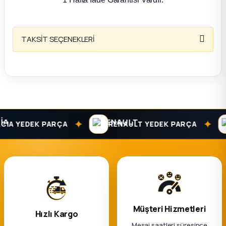
k Parça
rça
TAKSİT SEÇENEKLERİ
 Parça
✦
✦
A YEDEK PARÇA
RENAULT YEDEK PARÇA
Müşteri Hizmetleri
Hızlı Kargo
Mesai saatleri süresince