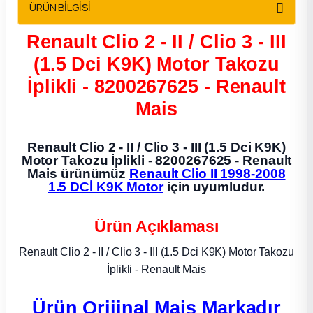
ÜRÜN BİLGİSİ
2012 Sedan
Renault Clio 2 - II / Clio 3 - III
 Parça
(1.5 Dci K9K) Motor Takozu
İplikli - 8200267625 - Renault
 Parça
Mais
ça
Renault Clio 2 - II / Clio 3 - III (1.5 Dci K9K)
dek Parça
Motor Takozu İplikli - 8200267625 - Renault
Mais ürünümüz
Renault Clio II 1998-2008
1.5 DCİ K9K Motor
için uyumludur.
rça
Ürün Açıklaması
edek Parça
Renault Clio 2 - II / Clio 3 - III (1.5 Dci K9K) Motor Takozu
rça
İplikli - Renault Mais
rça
Ürün Orijinal Mais Markadır