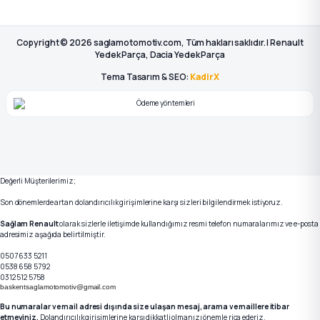
Copyright © 2026 saglamotomotiv.com, Tüm hakları saklıdır. | Renault
Yedek Parça, Dacia Yedek Parça
Tema Tasarım & SEO:
KadirX
Değerli Müşterilerimiz;
Son dönemlerde artan dolandırıcılık girişimlerine karşı sizleri bilgilendirmek istiyoruz.
Sağlam Renault
olarak sizlerle iletişimde kullandığımız resmi telefon numaralarımız ve e-posta
adresimiz aşağıda belirtilmiştir.
0507 633 5211
0538 658 5792
0312 512 5758
baskentsaglamotomotiv@gmail.com
Bu numaralar ve mail adresi dışında size ulaşan mesaj, arama ve maillere itibar
etmeyiniz.
Dolandırıcılık girişimlerine karşı dikkatli olmanızı önemle rica ederiz.