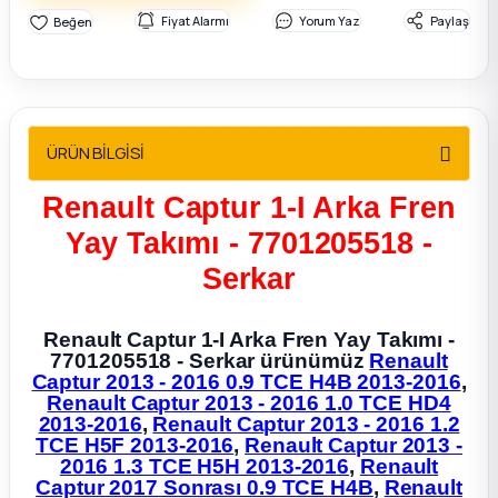
2012 Sedan
Fiyat Alarmı
Yorum Yaz
Paylaş
 Parça
 Parça
ÜRÜN BİLGİSİ
ça
Renault Captur 1-I Arka Fren
Yay Takımı - 7701205518 -
dek Parça
Serkar
rça
Renault Captur 1-I Arka Fren Yay Takımı -
7701205518 - Serkar ürünümüz
Renault
edek Parça
Captur 2013 - 2016 0.9 TCE H4B 2013-2016
,
Renault Captur 2013 - 2016 1.0 TCE HD4
2013-2016
,
Renault Captur 2013 - 2016 1.2
rça
TCE H5F 2013-2016
,
Renault Captur 2013 -
2016 1.3 TCE H5H 2013-2016
,
Renault
rça
Captur 2017 Sonrası 0.9 TCE H4B
,
Renault