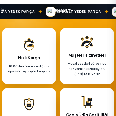
✦
✦
A YEDEK PARÇA
RENAULT YEDEK PARÇA
Müşteri Hizmetleri
Hızlı Kargo
Mesai saatleri süresince
16:00’dan önce verdiğiniz
her zaman sizlerleyiz 0
siparişler aynı gün kargoda
(538) 658 57 92
Geniş Ürün Çeşitliliği