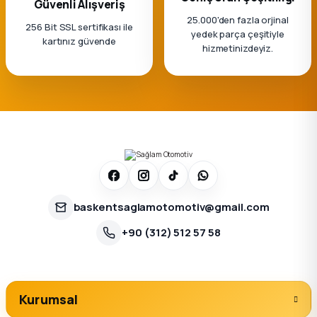
Güvenli Alışveriş
25.000'den fazla orjinal
256 Bit SSL sertifikası ile
yedek parça çeşitiyle
kartınız güvende
hizmetinizdeyiz.
baskentsaglamotomotiv@gmail.com
+90 (312) 512 57 58
Kurumsal