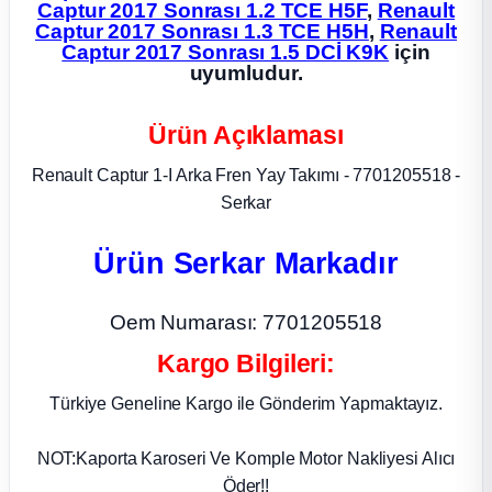
Captur 2017 Sonrası 1.2 TCE H5F
,
Renault
Captur 2017 Sonrası 1.3 TCE H5H
,
Renault
ça
Captur 2017 Sonrası 1.5 DCİ K9K
için
uyumludur.
ça
Ürün Açıklaması
k Parça
Renault Captur 1-I Arka Fren Yay Takımı - 7701205518 -
Serkar
 Parça
Ürün Serkar Markadır
 Parça
Oem Numarası: 7701205518
ek Parça
Kargo Bilgileri:
 Parça
Türkiye Geneline Kargo ile Gönderim Yapmaktayız.
 Parça
NOT:Kaporta Karoseri Ve Komple Motor Nakliyesi Alıcı
Öder!!