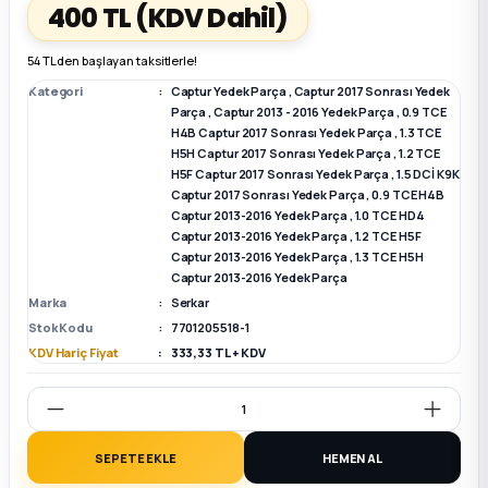
400 TL
(KDV Dahil)
k Parça
k Parça
Megane E-TECH Yedek Parça
54 TL den başlayan taksitlerle!
Kategori
Captur Yedek Parça
,
Captur 2017 Sonrası Yedek
 Parça
Parça
,
Captur 2013 - 2016 Yedek Parça
,
0.9 TCE
H4B Captur 2017 Sonrası Yedek Parça
,
1.3 TCE
H5H Captur 2017 Sonrası Yedek Parça
,
1.2 TCE
k Parça
H5F Captur 2017 Sonrası Yedek Parça
,
1.5 DCİ K9K
Captur 2017 Sonrası Yedek Parça
,
0.9 TCE H4B
Captur 2013-2016 Yedek Parça
,
1.0 TCE HD4
 Parça
Captur 2013-2016 Yedek Parça
,
1.2 TCE H5F
Captur 2013-2016 Yedek Parça
,
1.3 TCE H5H
Captur 2013-2016 Yedek Parça
 Parça
Marka
Serkar
Stok Kodu
7701205518-1
ek Parça
KDV Hariç Fiyat
333,33 TL + KDV
 Parça
k Parça
SEPETE EKLE
HEMEN AL