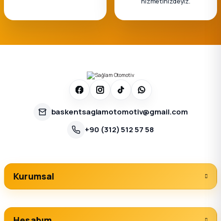
hizmetinizdeyiz.
baskentsaglamotomotiv@gmail.com
+90 (312) 512 57 58
Kurumsal
Hesabım