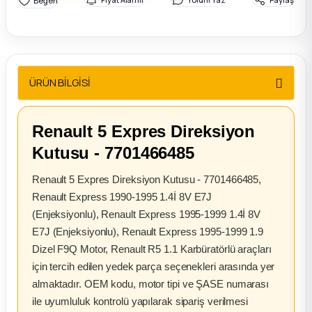
2012 Sedan
 Parça
ÜRÜN BİLGİSİ
 Parça
ça
Renault 5 Expres Direksiyon
Kutusu - 7701466485
dek Parça
Renault 5 Expres Direksiyon Kutusu - 7701466485,
rça
Renault Express 1990-1995 1.4İ 8V E7J
(Enjeksiyonlu), Renault Express 1995-1999 1.4İ 8V
edek Parça
E7J (Enjeksiyonlu), Renault Express 1995-1999 1.9
Dizel F9Q Motor, Renault R5 1.1 Karbüratörlü araçları
rça
için tercih edilen yedek parça seçenekleri arasında yer
almaktadır. OEM kodu, motor tipi ve ŞASE numarası
ile uyumluluk kontrolü yapılarak sipariş verilmesi
rça