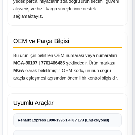
yedek parça ihtiyaçlarınızda doğru ürün seçimi, güvenli
k Parça
alışveriş ve hızlı kargo süreçlerinde destek
sağlamaktayız.
rça
 Parça
OEM ve Parça Bilgisi
Bu ürün için belirtilen OEM numarası veya numaraları
MGA-90107 | 7701466485
şeklindedir. Ürün markası
MGA
olarak belirtilmiştir. OEM kodu, ürünün doğru
araçla eşleşmesi açısından önemli bir kontrol bilgisidir.
Uyumlu Araçlar
Renault Express 1990-1995 1.4İ 8V E7J (Enjeksiyonlu)