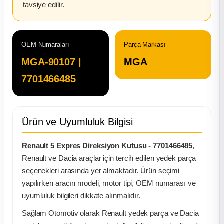
tavsiye edilir.
ça
ça
OEM Numaraları
Parça Markası
MGA-90107 |
MGA
k Parça
7701466485
 Parça
Ürün ve Uyumluluk Bilgisi
 Parça
Renault 5 Expres Direksiyon Kutusu - 7701466485
,
ek Parça
Renault ve Dacia araçlar için tercih edilen yedek parça
seçenekleri arasında yer almaktadır. Ürün seçimi
 Parça
yapılırken aracın modeli, motor tipi, OEM numarası ve
uyumluluk bilgileri dikkate alınmalıdır.
 Parça
Sağlam Otomotiv olarak Renault yedek parça ve Dacia