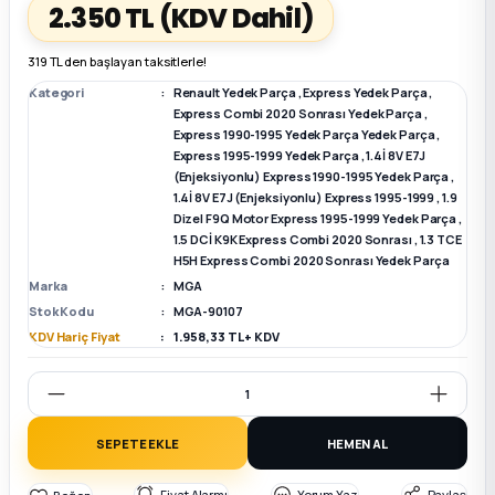
2.350 TL
(KDV Dahil)
k Parça
k Parça
Megane E-TECH Yedek Parça
319 TL den başlayan taksitlerle!
Kategori
Renault Yedek Parça
,
Express Yedek Parça
,
 Parça
Express Combi 2020 Sonrası Yedek Parça
,
Express 1990-1995 Yedek Parça Yedek Parça
,
Express 1995-1999 Yedek Parça
,
1.4İ 8V E7J
k Parça
(Enjeksiyonlu) Express 1990-1995 Yedek Parça
,
1.4İ 8V E7J (Enjeksiyonlu) Express 1995-1999
,
1.9
Dizel F9Q Motor Express 1995-1999 Yedek Parça
,
 Parça
1.5 DCİ K9K Express Combi 2020 Sonrası
,
1.3 TCE
H5H Express Combi 2020 Sonrası Yedek Parça
 Parça
Marka
MGA
Stok Kodu
MGA-90107
KDV Hariç Fiyat
1.958,33 TL + KDV
ek Parça
 Parça
SEPETE EKLE
HEMEN AL
k Parça
Fiyat Alarmı
Yorum Yaz
Paylaş