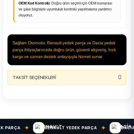
OEM Kod Kontrolü:
Doğru ürün seçimi için OEM numarası
ve şase bilgisiyle uyumluluk kontrolü yapılmasına yardımcı
oluyoruz.
Sağlam Otomotiv; Renault yedek parça ve Dacia yedek
parça ihtiyaçlarınızda doğru ürün, güvenli alışveriş, hızlı
kargo ve uzman destek anlayışıyla hizmet sunar.
TAKSİT SEÇENEKLERİ
✦
✦
PARÇA
RENAULT YEDEK PARÇA
DACIA Y