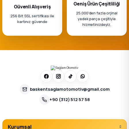
k Parça
Geniş Ürün Çeşitliliği
Güvenli Alışveriş
25.000'den fazla orjinal
256 Bit SSL sertifikası ile
rça
yedek parça çeşitiyle
kartınız güvende
hizmetinizdeyiz.
 Parça
baskentsaglamotomotiv@gmail.com
+90 (312) 512 57 58
Kurumsal