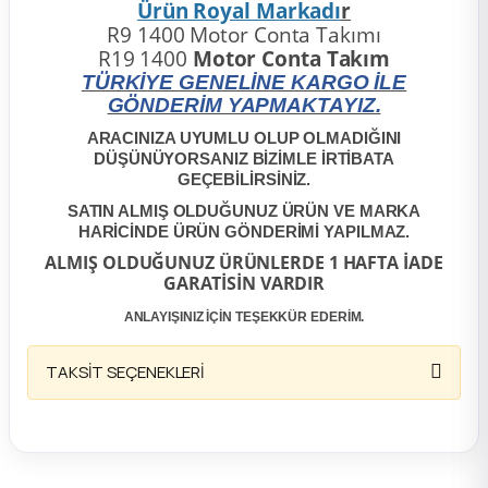
Ürün Royal Markadı
r
2012 Sedan
R9 1400 Motor Conta Takımı
R19 1400
Motor Conta Takım
 Parça
TÜRKİYE GENELİNE KARGO İLE
GÖNDERİM YAPMAKTAYIZ.
 Parça
ARACINIZA UYUMLU OLUP OLMADIĞINI
DÜŞÜNÜYORSANIZ BİZİMLE İRTİBATA
GEÇEBİLİRSİNİZ.
ça
SATIN ALMIŞ OLDUĞUNUZ ÜRÜN VE MARKA
HARİCİNDE ÜRÜN GÖNDERİMİ YAPILMAZ.
dek Parça
ALMIŞ OLDUĞUNUZ ÜRÜNLERDE 1 HAFTA İADE
GARATİSİN VARDIR
rça
ANLAYIŞINIZ İÇİN TEŞEKKÜR EDERİM.
edek Parça
TAKSİT SEÇENEKLERİ
rça
rça