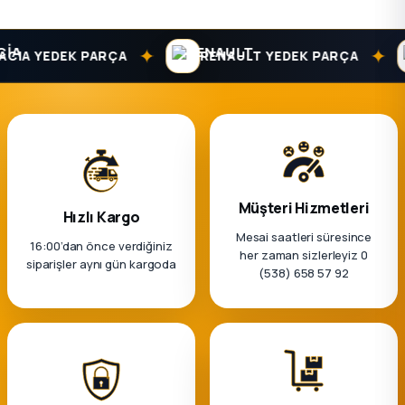
ça
✦
✦
CIA YEDEK PARÇA
RENAULT YEDEK PARÇA
ça
k Parça
 Parça
Müşteri Hizmetleri
Hızlı Kargo
 Parça
Mesai saatleri süresince
16:00’dan önce verdiğiniz
her zaman sizlerleyiz 0
siparişler aynı gün kargoda
ek Parça
(538) 658 57 92
 Parça
 Parça