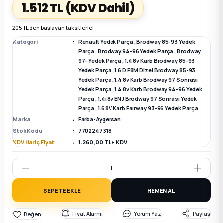
1.512 TL
(KDV Dahil)
k Parça
k Parça
Megane E-TECH Yedek Parça
205 TL den başlayan taksitlerle!
Kategori
Renault Yedek Parça
,
Brodway 85-93 Yedek
 Parça
Parça
,
Brodway 94-96 Yedek Parça
,
Brodway
97- Yedek Parça
,
1.4 8v Karb Brodway 85-93
Yedek Parça
,
1.6 D F8M Dizel Brodway 85-93
k Parça
Yedek Parça
,
1.4 8v Karb Brodway 97 Sonrası
Yedek Parça
,
1.4 8v Karb Brodway 94-96 Yedek
Parça
,
1.4i 8v ENJ Brodway 97 Sonrası Yedek
 Parça
Parça
,
1.6 8V Karb Faırway 93-96 Yedek Parça
Marka
Farba-Aygersan
 Parça
Stok Kodu
7702247318
KDV Hariç Fiyat
1.260,00 TL + KDV
ek Parça
 Parça
SEPETE EKLE
HEMEN AL
k Parça
Fiyat Alarmı
Yorum Yaz
Paylaş