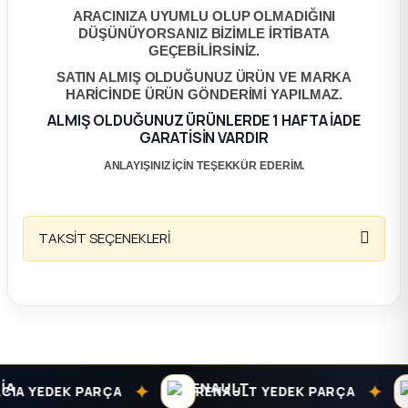
ARACINIZA UYUMLU OLUP OLMADIĞINI
ça
DÜŞÜNÜYORSANIZ BİZİMLE İRTİBATA
GEÇEBİLİRSİNİZ.
SATIN ALMIŞ OLDUĞUNUZ ÜRÜN VE MARKA
ça
HARİCİNDE ÜRÜN GÖNDERİMİ YAPILMAZ.
ALMIŞ OLDUĞUNUZ ÜRÜNLERDE 1 HAFTA İADE
k Parça
GARATİSİN VARDIR
ANLAYIŞINIZ İÇİN TEŞEKKÜR EDERİM.
 Parça
 Parça
TAKSİT SEÇENEKLERİ
ek Parça
 Parça
 Parça
✦
✦
A YEDEK PARÇA
RENAULT YEDEK PARÇA