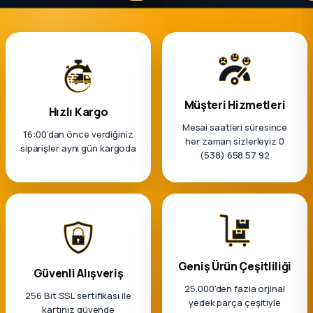
k Parça
rça
 Parça
Müşteri Hizmetleri
Hızlı Kargo
Mesai saatleri süresince
16:00’dan önce verdiğiniz
her zaman sizlerleyiz 0
siparişler aynı gün kargoda
(538) 658 57 92
Geniş Ürün Çeşitliliği
Güvenli Alışveriş
25.000'den fazla orjinal
256 Bit SSL sertifikası ile
yedek parça çeşitiyle
kartınız güvende