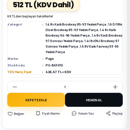
512 TL
(KDV Dahil)
k Parça
k Parça
Megane E-TECH Yedek Parça
69 TL den başlayan taksitlerle!
Kategori
1.4 8v Karb Brodway 85-93 Yedek Parça
,
1.6 D F8M
 Parça
Dizel Brodway 85-93 Yedek Parça
,
1.4 8v Karb
Brodway 94-96 Yedek Parça
,
1.4 8v Karb Brodway
97 Sonrası Yedek Parça
,
1.4i 8v ENJ Brodway 97
k Parça
Sonrası Yedek Parça
,
1.6 8V Karb Faırway 93-96
Yedek Parça
Marka
Puga
 Parça
Stok Kodu
PG-BKF010
KDV Hariç Fiyat
426,67 TL + KDV
 Parça
ek Parça
SEPETE EKLE
HEMEN AL
 Parça
Fiyat Alarmı
Yorum Yaz
Paylaş
k Parça