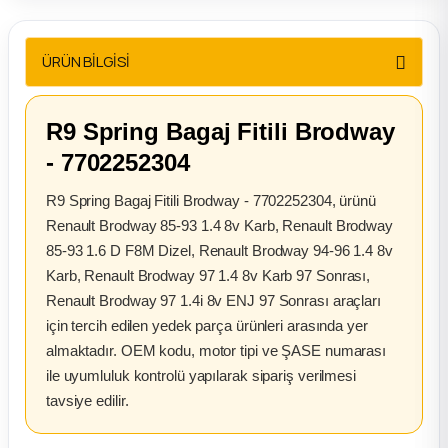
2012 Sedan
ÜRÜN BİLGİSİ
 Parça
 Parça
R9 Spring Bagaj Fitili Brodway
- 7702252304
ça
R9 Spring Bagaj Fitili Brodway - 7702252304, ürünü
dek Parça
Renault Brodway 85-93 1.4 8v Karb, Renault Brodway
85-93 1.6 D F8M Dizel, Renault Brodway 94-96 1.4 8v
Karb, Renault Brodway 97 1.4 8v Karb 97 Sonrası,
rça
Renault Brodway 97 1.4i 8v ENJ 97 Sonrası araçları
için tercih edilen yedek parça ürünleri arasında yer
edek Parça
almaktadır. OEM kodu, motor tipi ve ŞASE numarası
ile uyumluluk kontrolü yapılarak sipariş verilmesi
rça
tavsiye edilir.
rça