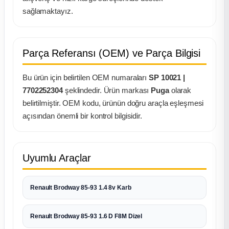
k Parça
sağlamaktayız.
rça
Parça Referansı (OEM) ve Parça Bilgisi
 Parça
Bu ürün için belirtilen OEM numaraları
SP 10021 |
7702252304
şeklindedir. Ürün markası
Puga
olarak
belirtilmiştir. OEM kodu, ürünün doğru araçla eşleşmesi
açısından önemli bir kontrol bilgisidir.
Uyumlu Araçlar
Renault Brodway 85-93 1.4 8v Karb
Renault Brodway 85-93 1.6 D F8M Dizel