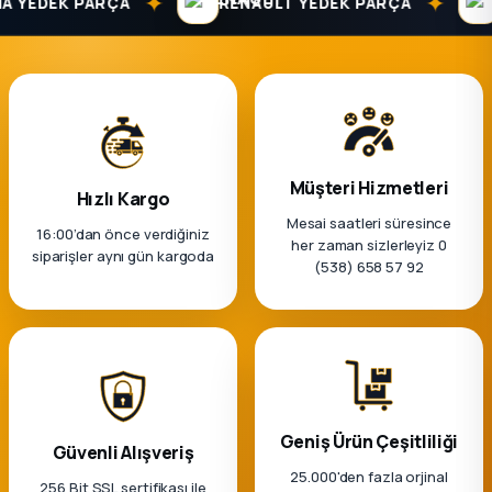
✦
✦
YEDEK PARÇA
RENAULT YEDEK PARÇA
DA
Müşteri Hizmetleri
Hızlı Kargo
Mesai saatleri süresince
16:00’dan önce verdiğiniz
her zaman sizlerleyiz 0
siparişler aynı gün kargoda
(538) 658 57 92
Geniş Ürün Çeşitliliği
Güvenli Alışveriş
25.000'den fazla orjinal
256 Bit SSL sertifikası ile