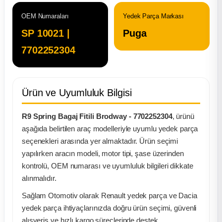
OEM Numaraları
Yedek Parça Markası
ça
SP 10021 |
Puga
ça
7702252304
k Parça
Ürün ve Uyumluluk Bilgisi
 Parça
R9 Spring Bagaj Fitili Brodway - 7702252304
, ürünü
 Parça
aşağıda belirtilen araç modelleriyle uyumlu yedek parça
seçenekleri arasında yer almaktadır. Ürün seçimi
ek Parça
yapılırken aracın modeli, motor tipi, şase üzerinden
kontrolü, OEM numarası ve uyumluluk bilgileri dikkate
 Parça
alınmalıdır.
Sağlam Otomotiv olarak Renault yedek parça ve Dacia
 Parça
yedek parça ihtiyaçlarınızda doğru ürün seçimi, güvenli
alışveriş ve hızlı kargo süreçlerinde destek